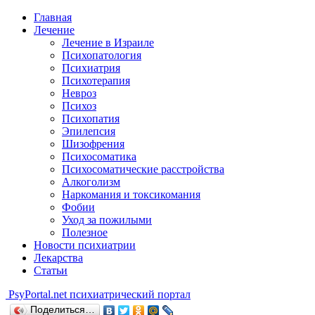
Главная
Лечение
Лечение в Израиле
Психопатология
Психиатрия
Психотерапия
Невроз
Психоз
Психопатия
Эпилепсия
Шизофрения
Психосоматика
Психосоматические расстройства
Алкоголизм
Наркомания и токсикомания
Фобии
Уход за пожилыми
Полезное
Новости психиатрии
Лекарства
Статьи
Psy
Portal.net
психиатрический портал
Поделиться…