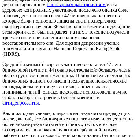
диагностированным
биполярным расстройством
и ста
здоровых контрольных участников, после чего оценка была
произведена повторно среди 42 биполярных пациентов,
которые были полностью лишены сна и подвергались
светотерапии в течение 36 часов на протяжении недели; при
этом яркий свет был направлен на них в течение получаса в
три часа ночи при лишении сна и утром после
восстановительного сна. Для оценки депрессии ученые
применили инструмент Hamilton Depression Rating Scale
(HDRS).
Средний значимый возраст участников составил 47 лет в
биполярной группе и 44 года в контрольной; большую часть
обеих групп составили женщины. Приблизительно четверть
биполярных пациентов имели предыдущие психотические
эпизоды, большинство участников, лишенных сна,
принимали литий, однако, некоторые использовали другие
стабилизаторы настроения, бензодиазепины и
антидепрессанты
.
Как и ожидали ученые, опираясь на результаты предыдущих
исследований, все биполярные пациенты имели существенно
более низкие результаты когнитивных тестов в начале
эксперимента, включая нарушения вербальной памяти,
рабочей памяти, психомоторной координации, беглости речи,