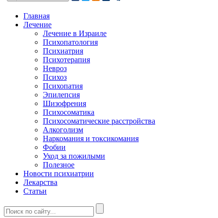
Главная
Лечение
Лечение в Израиле
Психопатология
Психиатрия
Психотерапия
Невроз
Психоз
Психопатия
Эпилепсия
Шизофрения
Психосоматика
Психосоматические расстройства
Алкоголизм
Наркомания и токсикомания
Фобии
Уход за пожилыми
Полезное
Новости психиатрии
Лекарства
Статьи