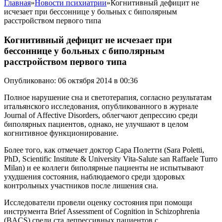
Главная
»
Новости психиатрии
»
Когнитивный дефицит не
исчезает при бессоннице у больных с биполярным
расстройством первого типа
Когнитивный дефицит не исчезает при
бессоннице у больных с биполярным
расстройством первого типа
Опубликовано: 06 октября 2014 в 00:36
Полное нарушение сна и светотерапия, согласно результатам
итальянского исследования, опубликованного в журнале
Journal of Affective Disorders, облегчают депрессию среди
биполярных пациентов, однако, не улучшают в целом
когнитивное функционирование.
Более того, как отмечает доктор Сара Полетти (Sara Poletti,
PhD, Scientific Institute & University Vita-Salute san Raffaele Turro
Milan) и ее коллеги биполярные пациенты не испытывают
ухудшения состояния, наблюдаемого среди здоровых
контрольных участников после лишения сна.
Исследователи провели оценку состояния при помощи
инструмента Brief Assessment of Cognition in Schizophrenia
(BACS) среди ста депрессивных пациентов с