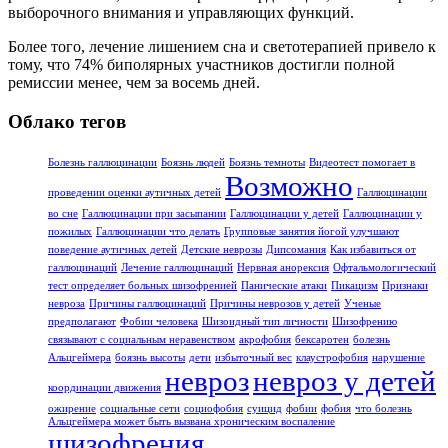
выборочного внимания и управляющих функций.
Более того, лечение лишением сна и светотерапией привело к
тому, что 74% биполярных участников достигли полной
ремиссии менее, чем за восемь дней.
Облако тегов
Болезнь галлюцинации
Боязнь людей
Боязнь темноты
Видеотест помогает в
Возможно
проведении оценки аутичных детей
Галлюцинации
во сне
Галлюцинации при засыпании
Галлюцинации у детей
Галлюцинации у
пожилых
Галлюцинации что делать
Групповые занятия йогой улучшают
поведение аутичных детей
Детские неврозы
Дипсомания
Как избавиться от
галлюцинаций
Лечение галлюцинаций
Нервная анорексия
Офтальмологический
тест определяет больных шизофренией
Панические атаки
Пикацизм
Признаки
невроза
Причины галлюцинаций
Причины неврозов у детей
Ученые
предполагают
Фобии человека
Шизоидный тип личности
Шизофрению
связывают с социальным неравенством
акрофобия
бексаротен
болезнь
Альцгеймера
боязнь высоты
дети
избыточный вес
клаустрофобия
нарушение
невроз
невроз у детей
координации движения
ожирение
социальные сети
социофобия
суицид
фобии
фобия
что болезнь
Альцгеймера может быть вызвана хроническим воспаление
шизофрения