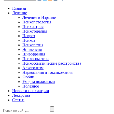
Главная
Лечение
Лечение в Израиле
Психопатология
Психиатрия
Психотерапия
Невроз
Психоз
Психопатия
Эпилепсия
Шизофрения
Психосоматика
Психосоматические расстройства
Алкоголизм
Наркомания и токсикомания
Фобии
Уход за пожилыми
Полезное
Новости психиатрии
Лекарства
Статьи