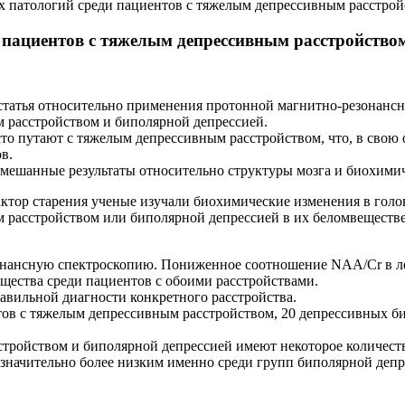
 патологий среди пациентов с тяжелым депрессивным расстрой
 пациентов с тяжелым депрессивным расстройством
кая статья относительно применения протонной магнитно-резона
 расстройством и биполярной депрессией.
сто путают с тяжелым депрессивным расстройством, что, в свою
в.
ешанные результаты относительно структуры мозга и биохимиче
актор старения ученые изучали биохимические изменения в голо
асстройством или биполярной депрессией в их беломвеществе 
нансную спектроскопию. Пониженное соотношение NAA/Cr в лев
щества среди пациентов с обоими расстройствами.
авильной диагности конкретного расстройства.
тов с тяжелым депрессивным расстройством, 20 депрессивных б
тройством и биполярной депрессией имеют некоторое количеств
начительно более низким именно среди групп биполярной депре