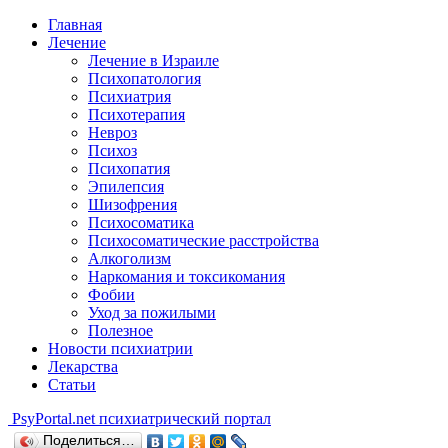
Главная
Лечение
Лечение в Израиле
Психопатология
Психиатрия
Психотерапия
Невроз
Психоз
Психопатия
Эпилепсия
Шизофрения
Психосоматика
Психосоматические расстройства
Алкоголизм
Наркомания и токсикомания
Фобии
Уход за пожилыми
Полезное
Новости психиатрии
Лекарства
Статьи
Psy
Portal.net
психиатрический портал
Поделиться…