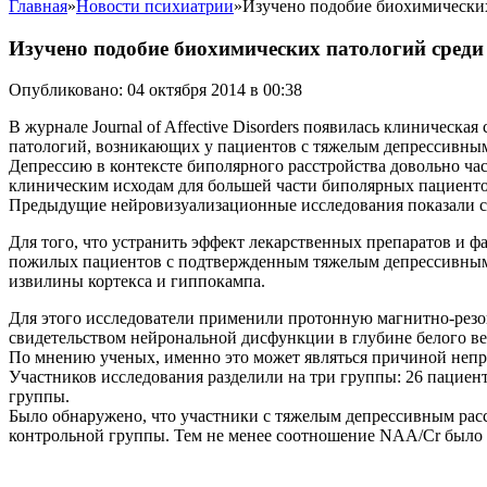
Главная
»
Новости психиатрии
»
Изучено подобие биохимических
Изучено подобие биохимических патологий среди
Опубликовано: 04 октября 2014 в 00:38
В журнале Journal of Affective Disorders появилась клиничес
патологий, возникающих у пациентов с тяжелым депрессивным
Депрессию в контексте биполярного расстройства довольно ча
клиническим исходам для большей части биполярных пациенто
Предыдущие нейровизуализационные исследования показали см
Для того, что устранить эффект лекарственных препаратов и ф
пожилых пациентов с подтвержденным тяжелым депрессивным р
извилины кортекса и гиппокампа.
Для этого исследователи применили протонную магнитно-резо
свидетельством нейрональной дисфункции в глубине белого ве
По мнению ученых, именно это может являться причиной непр
Участников исследования разделили на три группы: 26 пациен
группы.
Было обнаружено, что участники с тяжелым депрессивным расс
контрольной группы. Тем не менее соотношение NAA/Cr было з