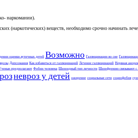
о- наркомании).
еских (наркотических) веществ, необходимо срочно начинать ле
Возможно
дении оценки аутичных детей
Галлюцинации во сне
Галлюцинаци
врозы
Дипсомания
Как избавиться от галлюцинаций
Лечение галлюцинаций
Нервная аноре
Ученые предполагают
Фобии человека
Шизоидный тип личности
Шизофрению связывают с 
роз
невроз у детей
ожирение
социальные сети
социофобия
суи