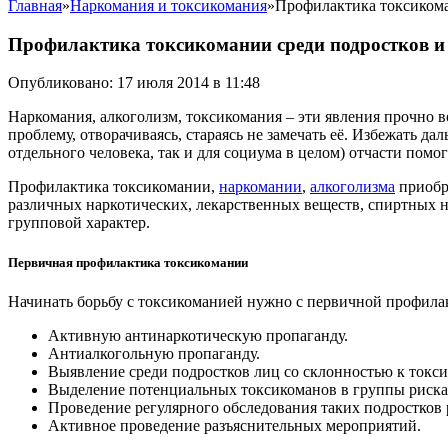
Главная
»
Наркомания и токсикомания
»
Профилактика токсикома
Профилактика токсикомании среди подростков и
Опубликовано: 17 июля 2014 в 11:48
Наркомания, алкоголизм, токсикомания – эти явления прочно в
проблему, отворачиваясь, стараясь не замечать её. Избежать 
отдельного человека, так и для социума в целом) отчасти пом
Профилактика токсикомании,
наркомании
,
алкоголизма
приобр
различных наркотических, лекарственных веществ, спиртных н
групповой характер.
Первичная профилактика токсикомании
Начинать борьбу с токсикоманией нужно с первичной профил
Активную антинаркотическую пропаганду.
Антиалкогольную пропаганду.
Выявление среди подростков лиц со склонностью к токс
Выделение потенциальных токсикоманов в группы риска
Проведение регулярного обследования таких подростков
Активное проведение разъяснительных мероприятий.