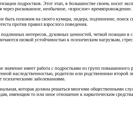
тизации подростков. Этот этап, в большинстве своем, носит э
я через рискованное, необычное, «взрослое» времяпровождение.
е быть похожим на своего кумира, лидера, подчинение, поиск с
теста против правил взрослого поведения.
 подлинных интересов, духовных ценностей, четкой позиции в с
отличаются низкой устойчивостью к психическим нагрузкам, стре
 значение имеет работа с подростками из групп повышенного ри
щенной наследственностью, родители или родственники второй 
ют психическими заболеваниями.
иальная, которая должна решаться многими общественными служ
цам, имеющим то или иное отношение к наркотическим средствам