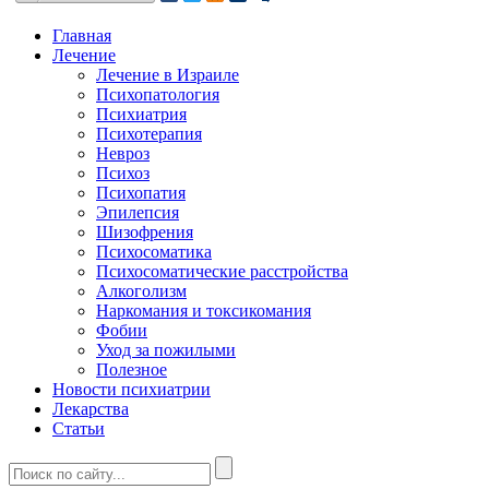
Главная
Лечение
Лечение в Израиле
Психопатология
Психиатрия
Психотерапия
Невроз
Психоз
Психопатия
Эпилепсия
Шизофрения
Психосоматика
Психосоматические расстройства
Алкоголизм
Наркомания и токсикомания
Фобии
Уход за пожилыми
Полезное
Новости психиатрии
Лекарства
Статьи