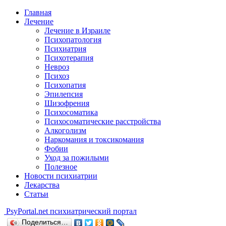
Главная
Лечение
Лечение в Израиле
Психопатология
Психиатрия
Психотерапия
Невроз
Психоз
Психопатия
Эпилепсия
Шизофрения
Психосоматика
Психосоматические расстройства
Алкоголизм
Наркомания и токсикомания
Фобии
Уход за пожилыми
Полезное
Новости психиатрии
Лекарства
Статьи
Psy
Portal.net
психиатрический портал
Поделиться…