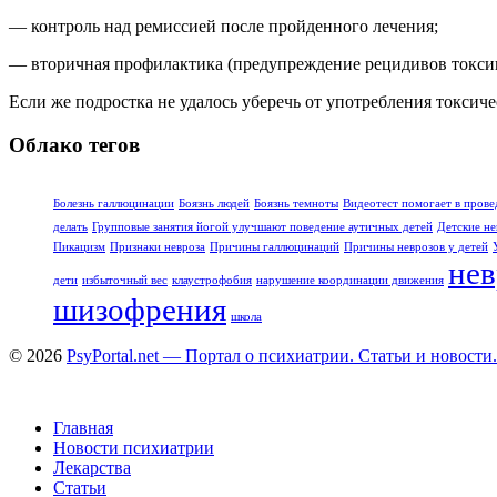
— контроль над ремиссией после пройденного лечения;
— вторичная профилактика (предупреждение рецидивов токсик
Если же подростка не удалось уберечь от употребления токсич
Облако тегов
Болезнь галлюцинации
Боязнь людей
Боязнь темноты
Видеотест помогает в прове
делать
Групповые занятия йогой улучшают поведение аутичных детей
Детские не
Пикацизм
Признаки невроза
Причины галлюцинаций
Причины неврозов у детей
нев
дети
избыточный вес
клаустрофобия
нарушение координации движения
шизофрения
школа
© 2026
PsyPortal.net — Портал о психиатрии. Статьи и новости.
Главная
Новости психиатрии
Лекарства
Статьи