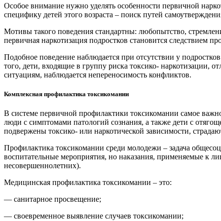
Особое внимание нужно уделять особенности первичной нарко
специфику детей этого возраста – поиск путей самоутверждени
Мотивы такого поведения стандартны: любопытство, стремлени
первичная наркотизация подростков становится следствием про
Подобное поведение наблюдается при отсутствии у подростков
того, дети, входящие в группу риска токсико- наркотизации, 
ситуациям, наблюдается непереносимость конфликтов.
Комплексная профилактика токсикомании
В системе первичной профилактики токсикомании самое важное
люди с симптомами патологий сознания, а также дети с отяго
подвержены токсико- или наркотической зависимости, страда
Профилактика токсикомании среди молодежи – задача общесоц
воспитательные мероприятия, но наказания, применяемые к ли
несовершеннолетних).
Медицинская профилактика токсикомании – это:
— санитарное просвещение;
— своевременное выявление случаев токсикомании;