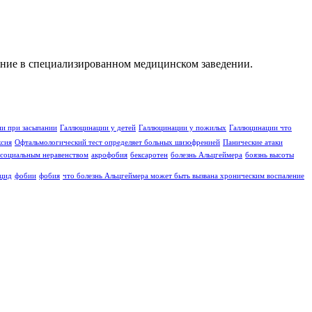
чение в специализированном медицинском заведении.
и при засыпании
Галлюцинации у детей
Галлюцинации у пожилых
Галлюцинации что
ксия
Офтальмологический тест определяет больных шизофренией
Панические атаки
социальным неравенством
акрофобия
бексаротен
болезнь Альцгеймера
боязнь высоты
цид
фобии
фобия
что болезнь Альцгеймера может быть вызвана хроническим воспаление