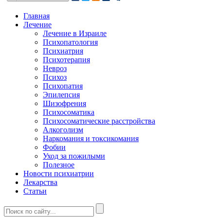
Главная
Лечение
Лечение в Израиле
Психопатология
Психиатрия
Психотерапия
Невроз
Психоз
Психопатия
Эпилепсия
Шизофрения
Психосоматика
Психосоматические расстройства
Алкоголизм
Наркомания и токсикомания
Фобии
Уход за пожилыми
Полезное
Новости психиатрии
Лекарства
Статьи