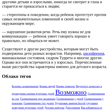
другими детьми и взрослыми, никогда не смотрит в глаза и
старается не прикасаться к людям;
— стереотипы в поведении, когда ребенок протестует против
самых незначительных изменений в своей жизни и
окружающем мире;
— нарушение развития речи. Речь ему нужна не для
коммуникации — ребенок умеет говорить хорошо и
правильно, но общаться не может.
Существуют и другие расстройства, которым могут быть
подвержены дети разных возрастов. Например,
шизофрения
,
маниакальные состояния, сидром Туррета и многие другие.
Однако все они встречаются и у взрослых. Перечисленные
выше расстройства характерны именно для детского возраста.
Облако тегов
Болезнь галлюцинации
Боязнь людей
Боязнь темноты
Видеотест помогает в
Возможно
проведении оценки аутичных детей
Галлюцинации
во сне
Галлюцинации при засыпании
Галлюцинации у детей
Галлюцинации у
пожилых
Галлюцинации что делать
Групповые занятия йогой улучшают
поведение аутичных детей
Детские неврозы
Дипсомания
Как избавиться от