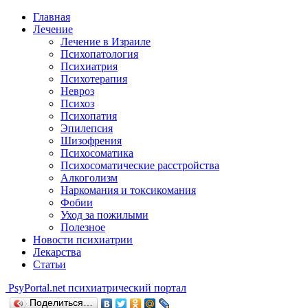
Главная
Лечение
Лечение в Израиле
Психопатология
Психиатрия
Психотерапия
Невроз
Психоз
Психопатия
Эпилепсия
Шизофрения
Психосоматика
Психосоматические расстройства
Алкоголизм
Наркомания и токсикомания
Фобии
Уход за пожилыми
Полезное
Новости психиатрии
Лекарства
Статьи
Psy
Portal.net
психиатрический портал
Поделиться…