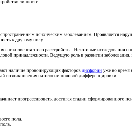
стройство личности
аспространенным психическим заболеваниям. Проявляется наруш
ость к другому полу.
 возникновения этого расстройства. Некоторые исследования на
ловой принадлежности. Ведущую роль в развитии заболевания, 
ывают наличие провоцирующих факторов
дисфории
уже во время 
ай возникновения патологии половой дифференцировки.
начинает прогрессировать, достигая стадии сформированного пси
оего пола.
пола.