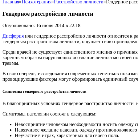
Главная
»
Психотерапия
»
Расстройство личности
»
Гендерное рас
Гендерное расстройство личности
Опубликовано: 16 июля 2014 в 22:18
Дисфория
или гендерное расстройство личности относится к р
гендерным расстройством личности, ощущает свою принадлежн
Среди врачей не существует единственного мнения о причинах
коренным образом нарушающих осознание личностью своей по
травмы.
В свою очередь, исследования современных генетиков показ
провоцирующие факторы могут сформировать единичный случ
Симптомы гендерного расстройства личности
В благоприятных условиях гендерное расстройство личности
Симптомы патологии состоят в следующем:
Невосприятие человеком необходимости носить одежду св
Навязчивое желание надевать одежду противоположного 
Неучастие в играх, характерных для своего пола.