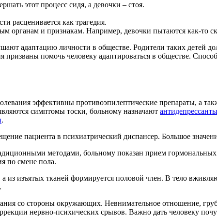
шать этот процесс сидя, а девочки – стоя.
ти расценивается как трагедия.
м органам и признакам. Например, девочки пытаются как-то ск
ают адаптацию личности в обществе. Родители таких детей дол
ия призваны помочь человеку адаптироваться в обществе. Спосо
болевания эффективны противоэпилептические препараты, а так
являются симптомы тоски, больному назначают
антидепрессант
ы
.
щение пациента в психиатрический диспансер. Большое значени
адиционными методами, больному показан прием гормональных 
я по смене пола.
, а из изъятых тканей формируется половой член. В тело вживл
.
ания со стороны окружающих. Невнимательное отношение, груб
рекции нервно-психических срывов. Важно дать человеку почувс