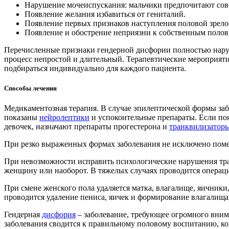
Нарушение мочеиспускания: мальчики предпочитают совер
Появление желания избавиться от гениталий.
Появление первых признаков наступления половой зрелос
Появление и обострение неприязни к собственным половы
Перечисленные признаки гендерной дисфории полностью наруш
процесс непростой и длительный. Терапевтические мероприят
подбираться индивидуально для каждого пациента.
Способы лечения
Медикаментозная терапия. В случае эпилептической формы за
показаны
нейролептики
и успокоительные препараты. Если по
девочек, назначают препараты прогестерона и
транквилизатор
При резко выраженных формах заболевания не исключено поме
При невозможности исправить психологические нарушения тр
женщину или наоборот. В тяжелых случаях проводится операци
При смене женского пола удаляется матка, влагалище, яичники
проводится удаление пениса, яичек и формирование влагалища
Гендерная
дисфория
– заболевание, требующее огромного вним
заболевания сводится к правильному половому воспитанию, кор