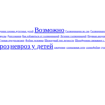
Возможно
дении оценки аутичных детей
Галлюцинации во сне
Галлюцинаци
врозы
Дипсомания
Как избавиться от галлюцинаций
Лечение галлюцинаций
Нервная аноре
Ученые предполагают
Фобии человека
Шизоидный тип личности
Шизофрению связывают с 
роз
невроз у детей
ожирение
социальные сети
социофобия
суи