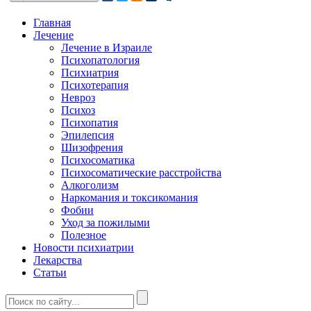
Главная
Лечение
Лечение в Израиле
Психопатология
Психиатрия
Психотерапия
Невроз
Психоз
Психопатия
Эпилепсия
Шизофрения
Психосоматика
Психосоматические расстройства
Алкоголизм
Наркомания и токсикомания
Фобии
Уход за пожилыми
Полезное
Новости психиатрии
Лекарства
Статьи