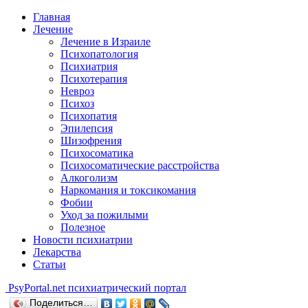
Главная
Лечение
Лечение в Израиле
Психопатология
Психиатрия
Психотерапия
Невроз
Психоз
Психопатия
Эпилепсия
Шизофрения
Психосоматика
Психосоматические расстройства
Алкоголизм
Наркомания и токсикомания
Фобии
Уход за пожилыми
Полезное
Новости психиатрии
Лекарства
Статьи
Psy
Portal.net
психиатрический портал
Поделиться…