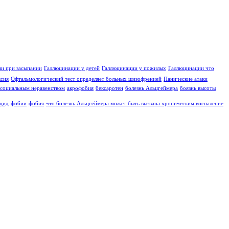
и при засыпании
Галлюцинации у детей
Галлюцинации у пожилых
Галлюцинации что
ксия
Офтальмологический тест определяет больных шизофренией
Панические атаки
социальным неравенством
акрофобия
бексаротен
болезнь Альцгеймера
боязнь высоты
цид
фобии
фобия
что болезнь Альцгеймера может быть вызвана хроническим воспаление