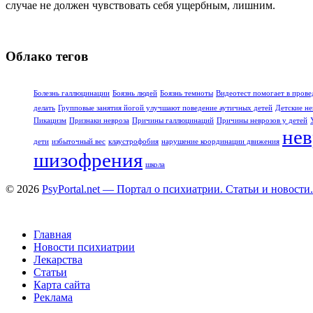
случае не должен чувствовать себя ущербным, лишним.
Облако тегов
Болезнь галлюцинации
Боязнь людей
Боязнь темноты
Видеотест помогает в прове
делать
Групповые занятия йогой улучшают поведение аутичных детей
Детские не
Пикацизм
Признаки невроза
Причины галлюцинаций
Причины неврозов у детей
нев
дети
избыточный вес
клаустрофобия
нарушение координации движения
шизофрения
школа
© 2026
PsyPortal.net — Портал о психиатрии. Статьи и новости.
Главная
Новости психиатрии
Лекарства
Статьи
Карта сайта
Реклама