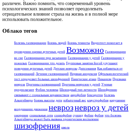
различен. Важно помнить, что современный уровень
психологических знаний позволяет преодолевать
отрицательное влияние страха на жизнь и в полной мере
использовать положительное.
Облако тегов
Болезнь галлюцинации
Боязнь людей
Боязнь темноты
Видеотест помогает в
Возможно
проведении оценки аутичных детей
Галлюцинации
во сне
Галлюцинации при засыпании
Галлюцинации у детей
Галлюцинации у
пожилых
Галлюцинации что делать
Групповые занятия йогой улучшают
поведение аутичных детей
Детские неврозы
Дипсомания
Как избавиться от
галлюцинаций
Лечение галлюцинаций
Нервная анорексия
Офтальмологический
тест определяет больных шизофренией
Панические атаки
Пикацизм
Признаки
невроза
Причины галлюцинаций
Причины неврозов у детей
Ученые
предполагают
Фобии человека
Шизоидный тип личности
Шизофрению
связывают с социальным неравенством
акрофобия
бексаротен
болезнь
Альцгеймера
боязнь высоты
дети
избыточный вес
клаустрофобия
нарушение
невроз
невроз у детей
координации движения
ожирение
социальные сети
социофобия
суицид
фобии
фобия
что болезнь
Альцгеймера может быть вызвана хроническим воспаление
шизофрения
школа