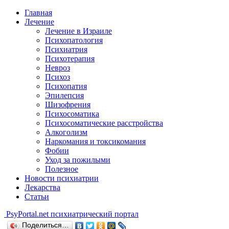
Главная
Лечение
Лечение в Израиле
Психопатология
Психиатрия
Психотерапия
Невроз
Психоз
Психопатия
Эпилепсия
Шизофрения
Психосоматика
Психосоматические расстройства
Алкоголизм
Наркомания и токсикомания
Фобии
Уход за пожилыми
Полезное
Новости психиатрии
Лекарства
Статьи
Psy
Portal.net
психиатрический портал
Поделиться…