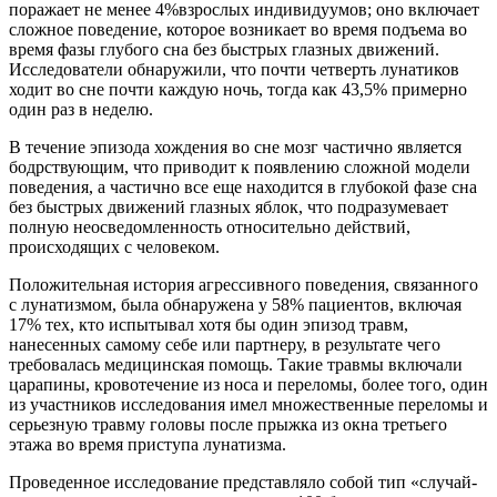
поражает не менее 4%взрослых индивидуумов; оно включает
сложное поведение, которое возникает во время подъема во
время фазы глубого сна без быстрых глазных движений.
Исследователи обнаружили, что почти четверть лунатиков
ходит во сне почти каждую ночь, тогда как 43,5% примерно
один раз в неделю.
В течение эпизода хождения во сне мозг частично является
бодрствующим, что приводит к появлению сложной модели
поведения, а частично все еще находится в глубокой фазе сна
без быстрых движений глазных яблок, что подразумевает
полную неосведомленность относительно действий,
происходящих с человеком.
Положительная история агрессивного поведения, связанного
с лунатизмом, была обнаружена у 58% пациентов, включая
17% тех, кто испытывал хотя бы один эпизод травм,
нанесенных самому себе или партнеру, в результате чего
требовалась медицинская помощь. Такие травмы включали
царапины, кровотечение из носа и переломы, более того, один
из участников исследования имел множественные переломы и
серьезную травму головы после прыжка из окна третьего
этажа во время приступа лунатизма.
Проведенное исследование представляло собой тип «случай-