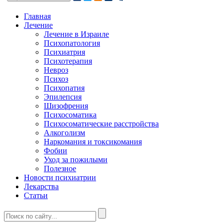
Главная
Лечение
Лечение в Израиле
Психопатология
Психиатрия
Психотерапия
Невроз
Психоз
Психопатия
Эпилепсия
Шизофрения
Психосоматика
Психосоматические расстройства
Алкоголизм
Наркомания и токсикомания
Фобии
Уход за пожилыми
Полезное
Новости психиатрии
Лекарства
Статьи