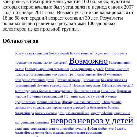
контроль», в нем принимали участие 100 больных, лунатизм
которых первоначально был установлен в период с июня 2007
года по январь 2011 года. Возраст участников варьировался от
18 до 58 лет, средний возраст составил 30 лет. Результаты
больных были сравнены с результатами 100 здоровых
волонтеров из контрольной группы.
Облако тегов
Болезнь галлюцинации
Боязнь людей
Боязнь темноты
Видеотест помогает в
Возможно
проведении оценки аутичных детей
Галлюцинации
во сне
Галлюцинации при засыпании
Галлюцинации у детей
Галлюцинации у
пожилых
Галлюцинации что делать
Групповые занятия йогой улучшают
поведение аутичных детей
Детские неврозы
Дипсомания
Как избавиться от
галлюцинаций
Лечение галлюцинаций
Нервная анорексия
Офтальмологический
тест определяет больных шизофренией
Панические атаки
Пикацизм
Признаки
невроза
Причины галлюцинаций
Причины неврозов у детей
Ученые
предполагают
Фобии человека
Шизоидный тип личности
Шизофрению
связывают с социальным неравенством
акрофобия
бексаротен
болезнь
Альцгеймера
боязнь высоты
дети
избыточный вес
клаустрофобия
нарушение
невроз
невроз у детей
координации движения
ожирение
социальные сети
социофобия
суицид
фобии
фобия
что болезнь
Альцгеймера может быть вызвана хроническим воспаление