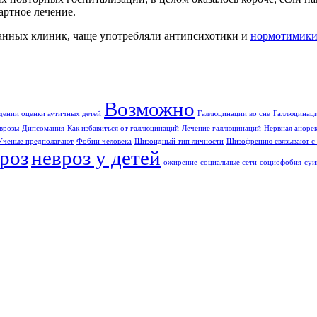
артное лечение.
анных клиник, чаще употребляли антипсихотики и
нормотимик
Возможно
дении оценки аутичных детей
Галлюцинации во сне
Галлюцинаци
врозы
Дипсомания
Как избавиться от галлюцинаций
Лечение галлюцинаций
Нервная аноре
Ученые предполагают
Фобии человека
Шизоидный тип личности
Шизофрению связывают с 
роз
невроз у детей
ожирение
социальные сети
социофобия
суи