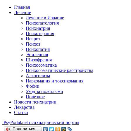
Главная
Лечение
Лечение в Израиле
Психопатология
Психиатрия
Психотерапия
Невроз
Психоз
Психопатия
Эпилепсия
Шизофрения
Психосоматика
Психосоматические расстройства
Алкоголизм
Наркомания и токсикомания
Фобии
Уход за пожилыми
Полезное
Новости психиатрии
Лекарства
Статьи
Psy
Portal.net
психиатрический портал
Поделиться…