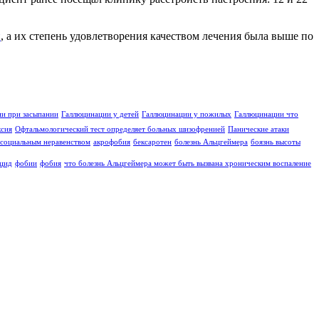
и
, а их степень удовлетворения качеством лечения была выше по
и при засыпании
Галлюцинации у детей
Галлюцинации у пожилых
Галлюцинации что
ксия
Офтальмологический тест определяет больных шизофренией
Панические атаки
социальным неравенством
акрофобия
бексаротен
болезнь Альцгеймера
боязнь высоты
цид
фобии
фобия
что болезнь Альцгеймера может быть вызвана хроническим воспаление