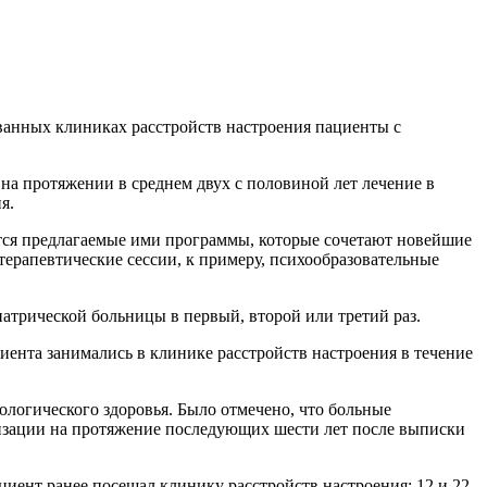
ванных клиниках расстройств настроения пациенты с
е на протяжении в среднем двух с половиной лет лечение в
я.
тся предлагаемые ими программы, которые сочетают новейшие
ерапевтические сессии, к примеру, психообразовательные
трической больницы в первый, второй или третий раз.
ента занимались в клинике расстройств настроения в течение
ологического здоровья. Было отмечено, что больные
изации на протяжение последующих шести лет после выписки
циент ранее посещал клинику расстройств настроения: 12 и 22