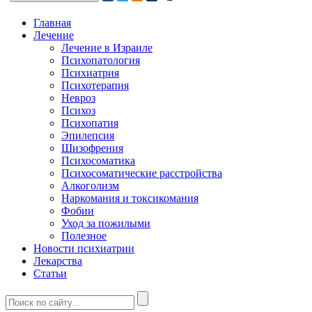
Главная
Лечение
Лечение в Израиле
Психопатология
Психиатрия
Психотерапия
Невроз
Психоз
Психопатия
Эпилепсия
Шизофрения
Психосоматика
Психосоматические расстройства
Алкоголизм
Наркомания и токсикомания
Фобии
Уход за пожилыми
Полезное
Новости психиатрии
Лекарства
Статьи