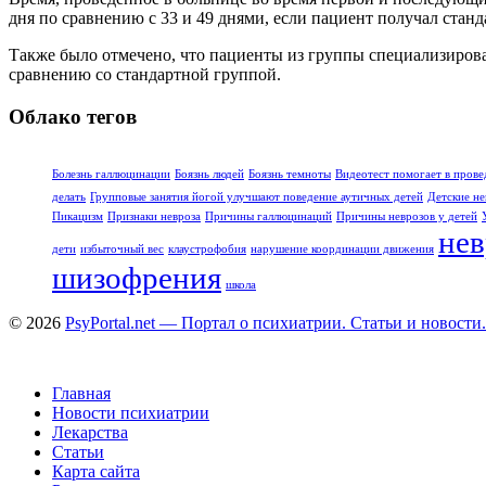
дня по сравнению с 33 и 49 днями, если пациент получал станд
Также было отмечено, что пациенты из группы специализиров
сравнению со стандартной группой.
Облако тегов
Болезнь галлюцинации
Боязнь людей
Боязнь темноты
Видеотест помогает в прове
делать
Групповые занятия йогой улучшают поведение аутичных детей
Детские не
Пикацизм
Признаки невроза
Причины галлюцинаций
Причины неврозов у детей
нев
дети
избыточный вес
клаустрофобия
нарушение координации движения
шизофрения
школа
© 2026
PsyPortal.net — Портал о психиатрии. Статьи и новости.
Главная
Новости психиатрии
Лекарства
Статьи
Карта сайта