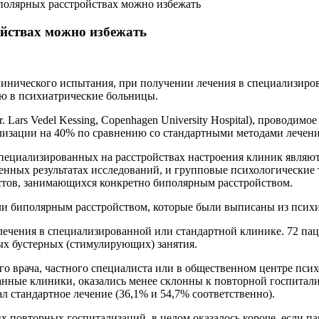
полярных расстройствах можно избежать
йствах можно избежать
линического испытания, при получении лечения в специализиро
ю в психиатрические больницы.
Lars Vedel Kessing, Copenhagen University Hospital), проводимо
лизации на 40% по сравнению со стандартными методами лечени
пециализированных на расстройствах настроения клиник являю
нных результатах исследований, и групповые психологические т
тов, занимающихся конкретно биполярным расстройством.
ли биполярным расстройством, которые были выписаны из психиа
чения в специализированной или стандартной клинике. 72 паци
мых бустерных (стимулирующих) занятия.
го врача, частного специалиста или в общественном центре псих
нные клиники, оказались менее склонны к повторной госпитал
л стандартное лечение (36,1% и 54,7% соответственно).
 повторных госпитализаций, в целом оказалось короче, если па