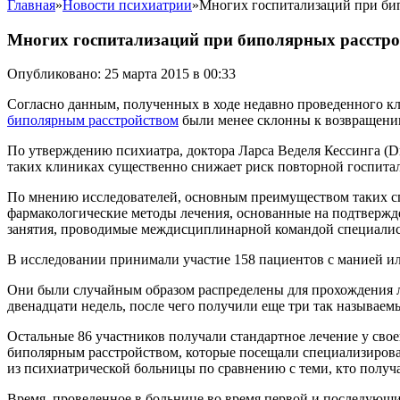
Главная
»
Новости психиатрии
»
Многих госпитализаций при би
Многих госпитализаций при биполярных расстро
Опубликовано: 25 марта 2015 в 00:33
Согласно данным, полученных в ходе недавно проведенного к
биполярным расстройством
были менее склонны к возвращени
По утверждению психиатра, доктора Ларса Веделя Кессинга (Dr. 
таких клиниках существенно снижает риск повторной госпита
По мнению исследователей, основным преимуществом таких с
фармакологические методы лечения, основанные на подтвержде
занятия, проводимые междисциплинарной командой специалис
В исследовании принимали участие 158 пациентов с манией и
Они были случайным образом распределены для прохождения ле
двенадцати недель, после чего получили еще три так называе
Остальные 86 участников получали стандартное лечение у свое
биполярным расстройством, которые посещали специализирова
из психиатрической больницы по сравнению с теми, кто получа
Время, проведенное в больнице во время первой и последующих