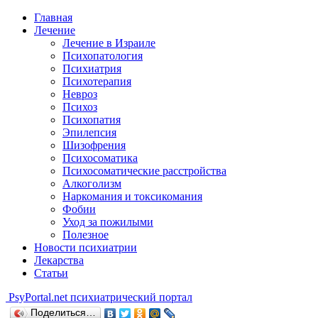
Главная
Лечение
Лечение в Израиле
Психопатология
Психиатрия
Психотерапия
Невроз
Психоз
Психопатия
Эпилепсия
Шизофрения
Психосоматика
Психосоматические расстройства
Алкоголизм
Наркомания и токсикомания
Фобии
Уход за пожилыми
Полезное
Новости психиатрии
Лекарства
Статьи
Psy
Portal.net
психиатрический портал
Поделиться…