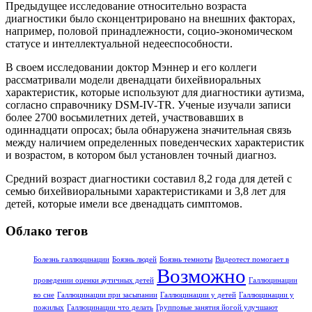
Предыдущее исследование относительно возраста
диагностики было сконцентрировано на внешних факторах,
например, половой принадлежности, социо-экономическом
статусе и интеллектуальной недееспособности.
В своем исследовании доктор Мэннер и его коллеги
рассматривали модели двенадцати бихейвиоральных
характеристик, которые используют для диагностики аутизма,
согласно справочнику DSM-IV-TR. Ученые изучали записи
более 2700 восьмилетних детей, участвовавших в
одиннадцати опросах; была обнаружена значительная связь
между наличием определенных поведенческих характеристик
и возрастом, в котором был установлен точный диагноз.
Средний возраст диагностики составил 8,2 года для детей с
семью бихейвиоральными характеристиками и 3,8 лет для
детей, которые имели все двенадцать симптомов.
Облако тегов
Болезнь галлюцинации
Боязнь людей
Боязнь темноты
Видеотест помогает в
Возможно
проведении оценки аутичных детей
Галлюцинации
во сне
Галлюцинации при засыпании
Галлюцинации у детей
Галлюцинации у
пожилых
Галлюцинации что делать
Групповые занятия йогой улучшают