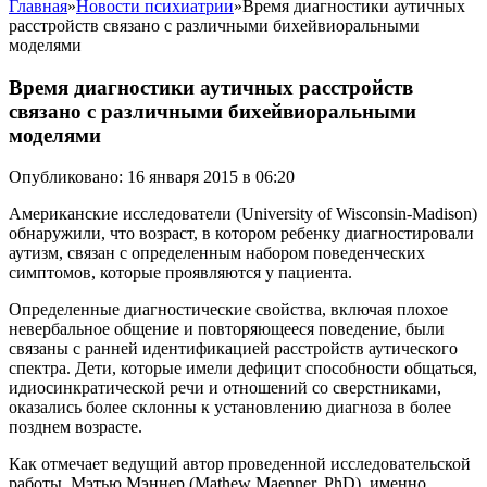
Главная
»
Новости психиатрии
»
Время диагностики аутичных
расстройств связано с различными бихейвиоральными
моделями
Время диагностики аутичных расстройств
связано с различными бихейвиоральными
моделями
Опубликовано: 16 января 2015 в 06:20
Aмериканские исследователи (University of Wisconsin-Madison)
обнаружили, что возраст, в котором ребенку диагностировали
аутизм, связан с определенным набором поведенческих
симптомов, которые проявляются у пациента.
Определенные диагностические свойства, включая плохое
невербальное общение и повторяющееся поведение, были
связаны с ранней идентификацией расстройств аутического
спектра. Дети, которые имели дефицит способности общаться,
идиосинкратической речи и отношений со сверстниками,
оказались более склонны к установлению диагноза в более
позднем возрасте.
Как отмечает ведущий автор проведенной исследовательской
работы, Мэтью Мэннер (Mathew Maenner, PhD), именно