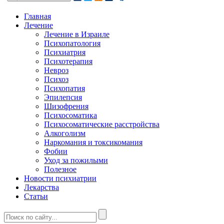
Главная
Лечение
Лечение в Израиле
Психопатология
Психиатрия
Психотерапия
Невроз
Психоз
Психопатия
Эпилепсия
Шизофрения
Психосоматика
Психосоматические расстройства
Алкоголизм
Наркомания и токсикомания
Фобии
Уход за пожилыми
Полезное
Новости психиатрии
Лекарства
Статьи