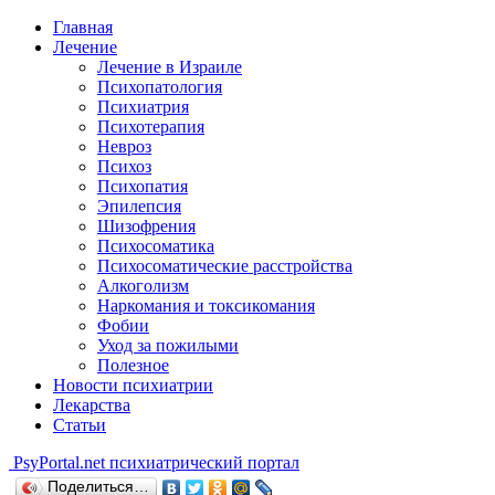
Главная
Лечение
Лечение в Израиле
Психопатология
Психиатрия
Психотерапия
Невроз
Психоз
Психопатия
Эпилепсия
Шизофрения
Психосоматика
Психосоматические расстройства
Алкоголизм
Наркомания и токсикомания
Фобии
Уход за пожилыми
Полезное
Новости психиатрии
Лекарства
Статьи
Psy
Portal.net
психиатрический портал
Поделиться…