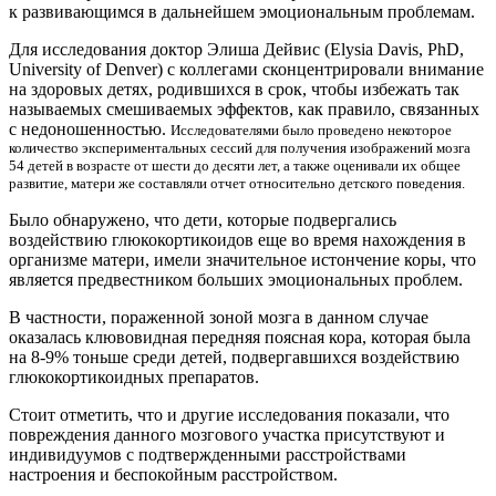
к развивающимся в дальнейшем эмоциональным проблемам.
Для исследования доктор Элиша Дейвис (Elysia Davis, PhD,
University of Denver) с коллегами сконцентрировали внимание
на здоровых детях, родившихся в срок, чтобы избежать так
называемых смешиваемых эффектов, как правило, связанных
с недоношенностью.
Исследователями было проведено некоторое
количество экспериментальных сессий для получения изображений мозга
54 детей в возрасте от шести до десяти лет, а также оценивали их общее
развитие, матери же составляли отчет относительно детского поведения.
Было обнаружено, что дети, которые подвергались
воздействию глюкокортикоидов еще во время нахождения в
организме матери, имели значительное истончение коры, что
является предвестником больших эмоциональных проблем.
В частности, пораженной зоной мозга в данном случае
оказалась клювовидная передняя поясная кора, которая была
на 8-9% тоньше среди детей, подвергавшихся воздействию
глюкокортикоидных препаратов.
Стоит отметить, что и другие исследования показали, что
повреждения данного мозгового участка присутствуют и
индивидуумов с подтвержденными расстройствами
настроения и беспокойным расстройством.