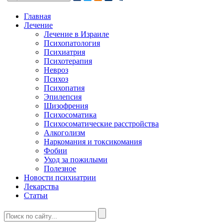
Главная
Лечение
Лечение в Израиле
Психопатология
Психиатрия
Психотерапия
Невроз
Психоз
Психопатия
Эпилепсия
Шизофрения
Психосоматика
Психосоматические расстройства
Алкоголизм
Наркомания и токсикомания
Фобии
Уход за пожилыми
Полезное
Новости психиатрии
Лекарства
Статьи