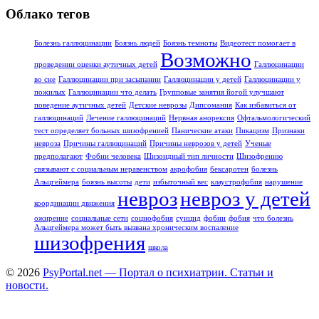
Облако тегов
Болезнь галлюцинации
Боязнь людей
Боязнь темноты
Видеотест помогает в
Возможно
проведении оценки аутичных детей
Галлюцинации
во сне
Галлюцинации при засыпании
Галлюцинации у детей
Галлюцинации у
пожилых
Галлюцинации что делать
Групповые занятия йогой улучшают
поведение аутичных детей
Детские неврозы
Дипсомания
Как избавиться от
галлюцинаций
Лечение галлюцинаций
Нервная анорексия
Офтальмологический
тест определяет больных шизофренией
Панические атаки
Пикацизм
Признаки
невроза
Причины галлюцинаций
Причины неврозов у детей
Ученые
предполагают
Фобии человека
Шизоидный тип личности
Шизофрению
связывают с социальным неравенством
акрофобия
бексаротен
болезнь
Альцгеймера
боязнь высоты
дети
избыточный вес
клаустрофобия
нарушение
невроз
невроз у детей
координации движения
ожирение
социальные сети
социофобия
суицид
фобии
фобия
что болезнь
Альцгеймера может быть вызвана хроническим воспаление
шизофрения
школа
© 2026
PsyPortal.net — Портал о психиатрии. Статьи и
новости.