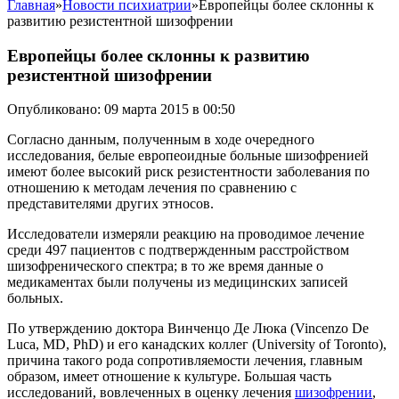
Главная
»
Новости психиатрии
»
Европейцы более склонны к
развитию резистентной шизофрении
Европейцы более склонны к развитию
резистентной шизофрении
Опубликовано: 09 марта 2015 в 00:50
Согласно данным, полученным в ходе очередного
исследования, белые европеоидные больные шизофренией
имеют более высокий риск резистентности заболевания по
отношению к методам лечения по сравнению с
представителями других этносов.
Исследователи измеряли реакцию на проводимое лечение
среди 497 пациентов с подтвержденным расстройством
шизофренического спектра; в то же время данные о
медикаментах были получены из медицинских записей
больных.
По утверждению доктора Винченцо Де Люка (Vincenzo De
Luca, MD, PhD) и его канадских коллег (University of Toronto),
причина такого рода сопротивляемости лечения, главным
образом, имеет отношение к культуре. Большая часть
исследований, вовлеченных в оценку лечения
шизофрении
,