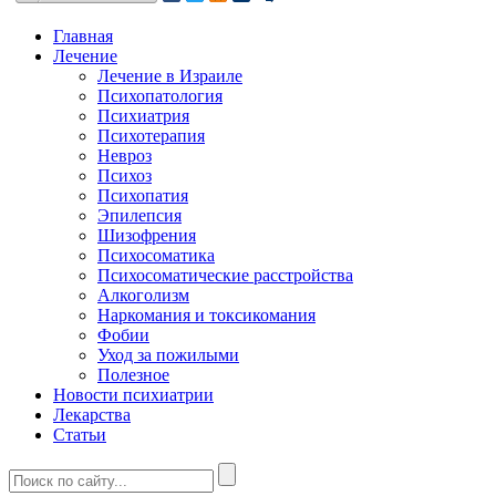
Главная
Лечение
Лечение в Израиле
Психопатология
Психиатрия
Психотерапия
Невроз
Психоз
Психопатия
Эпилепсия
Шизофрения
Психосоматика
Психосоматические расстройства
Алкоголизм
Наркомания и токсикомания
Фобии
Уход за пожилыми
Полезное
Новости психиатрии
Лекарства
Статьи