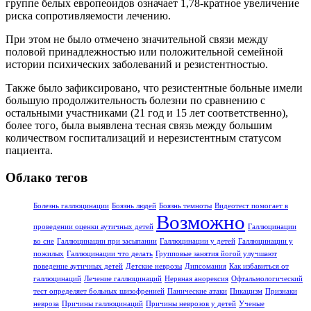
группе белых европеоидов означает 1,78-кратное увеличение
риска сопротивляемости лечению.
При этом не было отмечено значительной связи между
половой принадлежностью или положительной семейной
истории психических заболеваний и резистентностью.
Также было зафиксировано, что резистентные больные имели
большую продолжительность болезни по сравнению с
остальными участниками (21 год и 15 лет соответственно),
более того, была выявлена тесная связь между большим
количеством госпитализаций и нерезистентным статусом
пациента.
Облако тегов
Болезнь галлюцинации
Боязнь людей
Боязнь темноты
Видеотест помогает в
Возможно
проведении оценки аутичных детей
Галлюцинации
во сне
Галлюцинации при засыпании
Галлюцинации у детей
Галлюцинации у
пожилых
Галлюцинации что делать
Групповые занятия йогой улучшают
поведение аутичных детей
Детские неврозы
Дипсомания
Как избавиться от
галлюцинаций
Лечение галлюцинаций
Нервная анорексия
Офтальмологический
тест определяет больных шизофренией
Панические атаки
Пикацизм
Признаки
невроза
Причины галлюцинаций
Причины неврозов у детей
Ученые