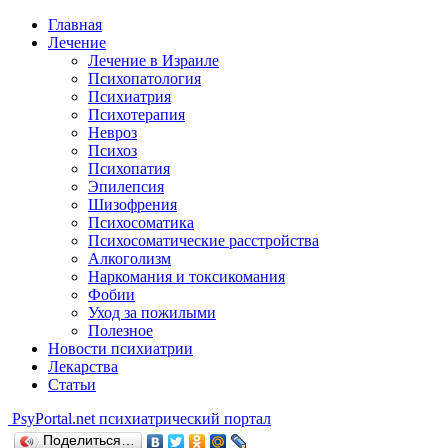
Главная
Лечение
Лечение в Израиле
Психопатология
Психиатрия
Психотерапия
Невроз
Психоз
Психопатия
Эпилепсия
Шизофрения
Психосоматика
Психосоматические расстройства
Алкоголизм
Наркомания и токсикомания
Фобии
Уход за пожилыми
Полезное
Новости психиатрии
Лекарства
Статьи
Psy
Portal.net
психиатрический портал
Поделиться…