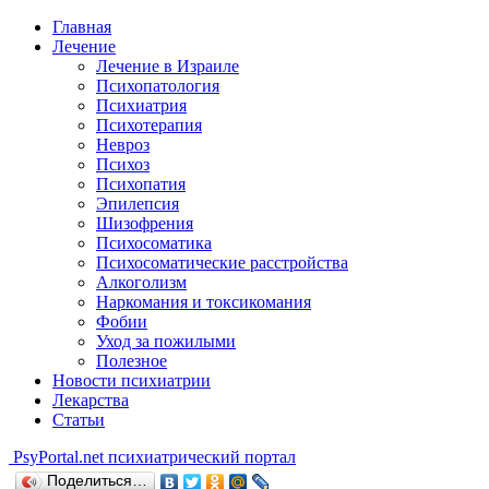
Главная
Лечение
Лечение в Израиле
Психопатология
Психиатрия
Психотерапия
Невроз
Психоз
Психопатия
Эпилепсия
Шизофрения
Психосоматика
Психосоматические расстройства
Алкоголизм
Наркомания и токсикомания
Фобии
Уход за пожилыми
Полезное
Новости психиатрии
Лекарства
Статьи
Psy
Portal.net
психиатрический портал
Поделиться…