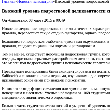
Главная
»
Новости психиатрии
»
Высокий уровень подростковой
Высокий уровень подростковой деликвентности 
Опубликовано: 08 марта 2015 в 00:49
Новое исследование подростковых психопатических характерис
правило, перерастают такую стадию бунтарства, однако, подр
Большинство подростков озабочены чувствами окружающих, в с
правило, следуют социальным нормам и регулировкам.
Тем не менее, существует небольшая подростковая группа, ко
очередь, признана серьезным расстройством личности, связанн
это маленькой подростковой группы психопатческие характери
Предыдущие исследования были сконцентрированы на попытках
Salihovic) и ее коллеги стали первыми, изучившими долговреме
признанных основными признаками психопатии.
К ним относят дефицит сожаления или чувства вины, манипул
поведением и насилием. Ученые наблюдали за 1068 студентам
специального аналитического опросника.
Большая часть студентов имела низкий и умеренный уровень п