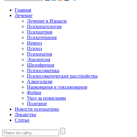
Главная
Лечение
Лечение в Израиле
Психопатология
Психиатрия
Психотерапия
Невроз
Психоз
Психопатия
Эпилепсия
Шизофрения
Психосоматика
Психосоматические расстройства
Алкоголизм
Наркомания и токсикомания
Фобии
Уход за пожилыми
Полезное
Новости психиатрии
Лекарства
Статьи