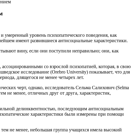
ением
м
 и умеренный уровень психопатического поведения, как
льнейшем имеют развившиеся антисоциальные характеристики.
тывают вину, если они поступили неправильно; они, как
, ассоциированными со взрослой психопатией, которая, в свою
едское исследование (Orebro University) показывает, что для
риода, длящегося не менее четырех лет.
еских черт, однако, исследователь Сельма Салихович (Selma
ем не менее, отличных друг от друга, характеристик,
венильной делинквентностью, последующим антисоциальным
психопатические характеристики были измерены при помощи
 тем не менее, небольшая группа учащихся имела высокий