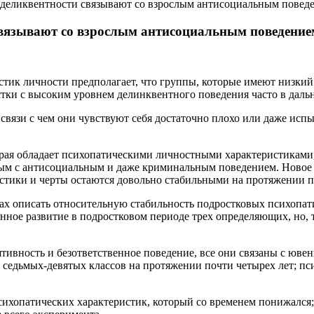
 деликвентности связывают со взрослым антисоциальным повед
связывают со взрослым антисоциальным поведение
тик личности предполагает, что группы, которые имеют низкий
остки с высоким уровнем делинквентного поведения часто в да
вязи с чем они чувствуют себя достаточно плохо или даже испы
торая обладает психопатическими личностными характеристиками
ым с антисоциальным и даже криминальным поведением. Новое шв
стики и черты остаются довольно стабильными на протяжении пе
 описать относительную стабильность подростковых психопатич
нное развитие в подростковом периоде трех определяющих, но, т
ятивность и безответственное поведение, все они связаны с ю
и седьмых-девятых классов на протяжении почти четырех лет; 
сихопатических характеристик, который со временем понижался;