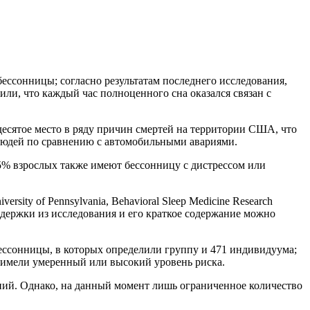
бессонницы; согласно результатам последнего исследования,
или, что каждый час полноценного сна оказался связан с
десятое место в ряду причин смертей на территории США, что
о людей по сравнению с автомобильными авариями.
15% взрослых также имеют бессонницу с дистрессом или
sity of Pennsylvania, Behavioral Sleep Medicine Research
ержки из исследования и его краткое содержание можно
ессонницы, в которых определили группу и 471 индивидуума;
 имели умеренный или высокий уровень риска.
ений. Однако, на данный момент лишь ограниченное количество