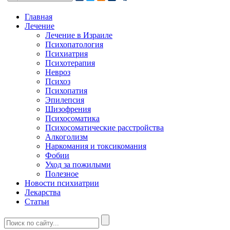
Главная
Лечение
Лечение в Израиле
Психопатология
Психиатрия
Психотерапия
Невроз
Психоз
Психопатия
Эпилепсия
Шизофрения
Психосоматика
Психосоматические расстройства
Алкоголизм
Наркомания и токсикомания
Фобии
Уход за пожилыми
Полезное
Новости психиатрии
Лекарства
Статьи