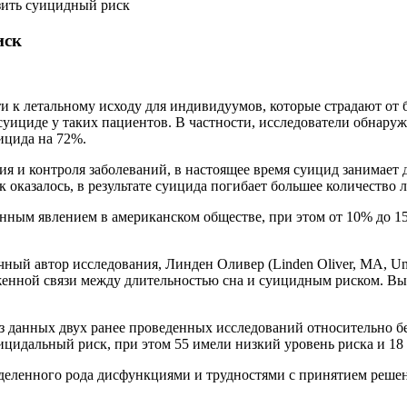
зить суицидный риск
иск
и к летальному исходу для индивидуумов, которые страдают от 
суициде у таких пациентов.
В частности, исследователи обнаруж
ицида на 72%.
я и контроля заболеваний, в настоящее время суицид занимает 
ак оказалось, в результате суицида погибает большее количеств
ненным явлением в американском обществе, при этом от 10% до 
й автор исследования, Линден Оливер (Linden Oliver, MA, Univer
енной связи между длительностью сна и суицидным риском. Bыд
з данных двух ранее проведенных исследований относительно б
цидальный риск, при этом 55 имели низкий уровень риска и 18
ределенного рода дисфункциями и трудностями с принятием реш