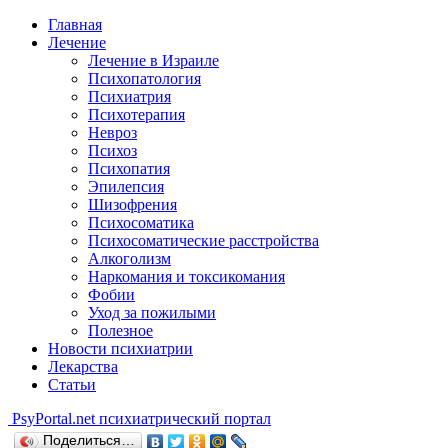
Главная
Лечение
Лечение в Израиле
Психопатология
Психиатрия
Психотерапия
Невроз
Психоз
Психопатия
Эпилепсия
Шизофрения
Психосоматика
Психосоматические расстройства
Алкоголизм
Наркомания и токсикомания
Фобии
Уход за пожилыми
Полезное
Новости психиатрии
Лекарства
Статьи
Psy
Portal.net
психиатрический портал
Поделиться…