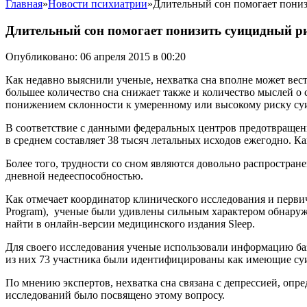
Главная
»
Новости психиатрии
»
Длительный сон помогает пони
Длительный сон помогает понизить суицидный р
Опубликовано: 06 апреля 2015 в 00:20
Как недавно выяснили ученые, нехватка сна вполне может вест
большее количество сна снижает также и количество мыслей о 
понижением склонности к умеренному или высокому риску су
В соответствие с данными федеральных центров предотвращени
в среднем составляет 38 тысяч летальных исходов ежегодно. К
Более того, трудности со сном являются довольно распростра
дневной недееспособностью.
Как отмечает координатор клинического исследования и первичны
Program), ученые были удивлены сильным характером обнаруж
найти в онлайн-версии медицинского издания Sleep.
Для своего исследования ученые использовали информацию ба
из них 73 участника были идентифицированы как имеющие суи
По мнению экспертов, нехватка сна связана с депрессией, оп
исследований было посвящено этому вопросу.