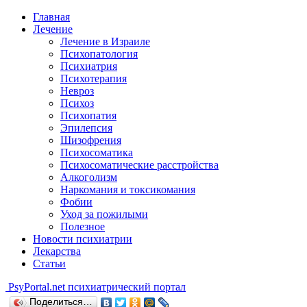
Главная
Лечение
Лечение в Израиле
Психопатология
Психиатрия
Психотерапия
Невроз
Психоз
Психопатия
Эпилепсия
Шизофрения
Психосоматика
Психосоматические расстройства
Алкоголизм
Наркомания и токсикомания
Фобии
Уход за пожилыми
Полезное
Новости психиатрии
Лекарства
Статьи
Psy
Portal.net
психиатрический портал
Поделиться…