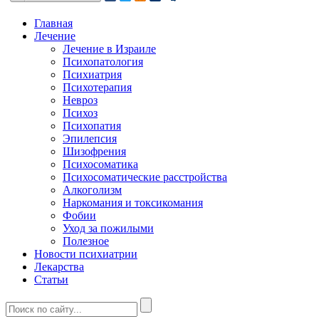
Главная
Лечение
Лечение в Израиле
Психопатология
Психиатрия
Психотерапия
Невроз
Психоз
Психопатия
Эпилепсия
Шизофрения
Психосоматика
Психосоматические расстройства
Алкоголизм
Наркомания и токсикомания
Фобии
Уход за пожилыми
Полезное
Новости психиатрии
Лекарства
Статьи