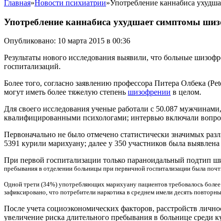
Главная
»
Новости психиатрии
»
Употребление каннабиса ухудш
Употребление каннабиса ухудшает симптомы ши
Опубликовано: 10 марта 2015 в 00:36
Результаты нового исследования выявили, что больные шизоф
госпитализаций.
Более того, согласно заявлению профессора Питера Олбека (Peter A
могут иметь более тяжелую степень
шизофрении
в целом.
Для своего исследования ученые работали с 50.087 мужчинам
квалифицированными психологами; интервью включали вопросы
Первоначально не было отмечено статистически значимых разли
5391 курили марихуану; далее у 350 участников была выявлен
При первой госпитализации только параноидальный подтип ши
пребывания в отделении больницы при первичной госпитализации была почт
Одной трети (34%) употребляющих марихуану пациентов требовалось более 9
зафиксировано, что потребители наркотика в среднем имели десять повторны
После учета социоэкономических факторов, расстройств лично
увеличение риска длительного пребывания в больнице среди 