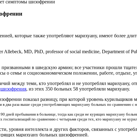
ает симптомы шизофрении
зофрении
ренией, которые также употребляют марихуану, имеют более дл
llebeck, MD, PhD, professor of social medicine, Department of Publ
и, призванными в шведскую армию; все участники прошли тщат
 о семье и социоэкономическом положении, работе, отдыхе, уп
чий между теми, кто употреблял и не употреблял марихуану, от
а
шизофрения
, из этих 350 больных 58 употребляли марихуану.
зофрении показал разницу, при которой уровень курильщиков 
и в два раза выше среди употребляющих марихуану больных по сравнению с н
0 дней пребывания в больнице, тогда как среди не курящих марихуану больны
х госпитализаций по сравнению с четырьмя среди тех, кто марихуану не курил
сти, уровня интеллекта и других факторов, связанных с употре
курящих марихуану больных шизофренией.