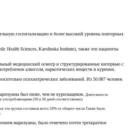
ительную госпитализацию и более высокий уровень повторных
ic Health Sciences, Karolinska Institute), также эти пациенты
ельный медицинский осмотр и структурированные интервью с
отреблении алкоголя, наркотических веществ и курении.
носительно психиатрических заболеваний. Из 50.087 человек
марихуаны был ниже, чем не курильщиков.
Длительность
е употребляющими (59 и 30 дней соответственно).
х эта группа составила всего 20% от общего числа.
Также было
.
блением марихуаны, было отмечено почти трехкратное