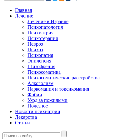
Главная
Лечение
Лечение в Израиле
Психопатология
Психиатрия
Психотерапия
Невроз
Психоз
Психопатия
Эпилепсия
Шизофрения
Психосоматика
Психосоматические расстройства
Алкоголизм
Наркомания и токсикомания
Фобии
Уход за пожилыми
Полезное
Новости психиатрии
Лекарства
Статьи