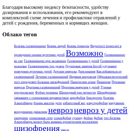
Благодаря высокому индексу безопасности, удобству
дозирования и использования, его рекомендуют в
комплексной схеме лечения и профилактике отравлений у
детей с рождения, беременных и кормящих женщин.
Облако тегов
Болезнь галлюцинации
Боязнь людей
Боязнь темноты
Видеотест помогает в
Возможно
проведении оценки аутичных детей
Галлюцинации
во сне
Галлюцинации при засыпании
Галлюцинации у детей
Галлюцинации у
пожилых
Галлюцинации что делать
Групповые занятия йогой улучшают
поведение аутичных детей
Детские неврозы
Дипсомания
Как избавиться от
галлюцинаций
Лечение галлюцинаций
Нервная анорексия
Офтальмологический
тест определяет больных шизофренией
Панические атаки
Пикацизм
Признаки
невроза
Причины галлюцинаций
Причины неврозов у детей
Ученые
предполагают
Фобии человека
Шизоидный тип личности
Шизофрению
связывают с социальным неравенством
акрофобия
бексаротен
болезнь
Альцгеймера
боязнь высоты
дети
избыточный вес
клаустрофобия
нарушение
невроз
невроз у детей
координации движения
ожирение
социальные сети
социофобия
суицид
фобии
фобия
что болезнь
Альцгеймера может быть вызвана хроническим воспаление
шизофрения
школа