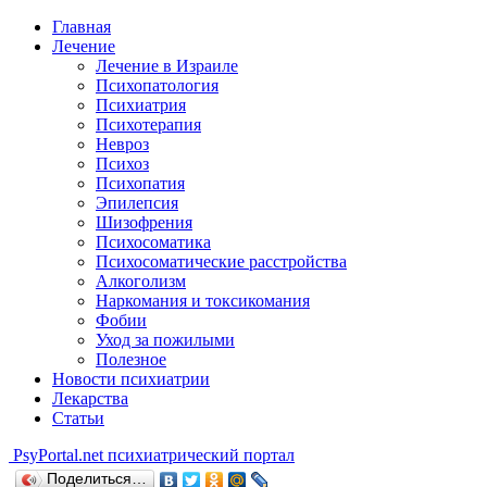
Главная
Лечение
Лечение в Израиле
Психопатология
Психиатрия
Психотерапия
Невроз
Психоз
Психопатия
Эпилепсия
Шизофрения
Психосоматика
Психосоматические расстройства
Алкоголизм
Наркомания и токсикомания
Фобии
Уход за пожилыми
Полезное
Новости психиатрии
Лекарства
Статьи
Psy
Portal.net
психиатрический портал
Поделиться…