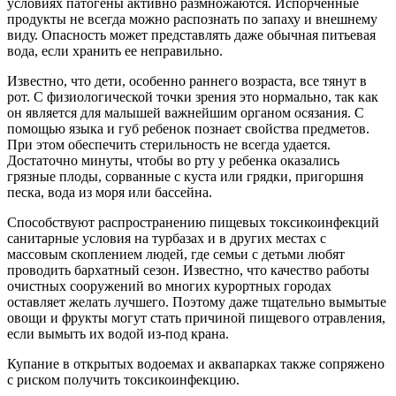
условиях патогены активно размножаются. Испорченные
продукты не всегда можно распознать по запаху и внешнему
виду. Опасность может представлять даже обычная питьевая
вода, если хранить ее неправильно.
Известно, что дети, особенно раннего возраста, все тянут в
рот. С физиологической точки зрения это нормально, так как
он является для малышей важнейшим органом осязания. С
помощью языка и губ ребенок познает свойства предметов.
При этом обеспечить стерильность не всегда удается.
Достаточно минуты, чтобы во рту у ребенка оказались
грязные плоды, сорванные с куста или грядки, пригоршня
песка, вода из моря или бассейна.
Способствуют распространению пищевых токсикоинфекций
санитарные условия на турбазах и в других местах с
массовым скоплением людей, где семьи с детьми любят
проводить бархатный сезон. Известно, что качество работы
очистных сооружений во многих курортных городах
оставляет желать лучшего. Поэтому даже тщательно вымытые
овощи и фрукты могут стать причиной пищевого отравления,
если вымыть их водой из-под крана.
Купание в открытых водоемах и аквапарках также сопряжено
с риском получить токсикоинфекцию.