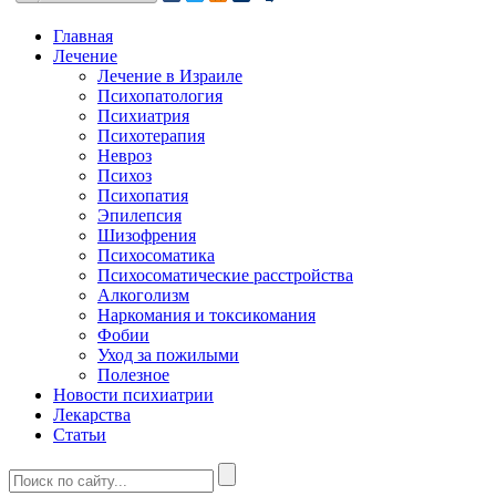
Главная
Лечение
Лечение в Израиле
Психопатология
Психиатрия
Психотерапия
Невроз
Психоз
Психопатия
Эпилепсия
Шизофрения
Психосоматика
Психосоматические расстройства
Алкоголизм
Наркомания и токсикомания
Фобии
Уход за пожилыми
Полезное
Новости психиатрии
Лекарства
Статьи