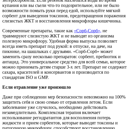
энтеросорбенты. Если ребенок нахлебался воды во время
купания или вы съели что-то подозрительное, или не было
возможности помыть руки перед едой, используйте мягкий
сорбент для выведения токсинов, предотвращения поражения
слизистых ЖКТ и восстановления микрофлоры кишечника.
Современные препараты, такие как
«Сорб-Сорб»,
не
травмируют слизистую ЖКТ и не выводят из организма
полезную микрофлору. Удобная форма выпуска позволяет
всегда иметь препарат под рукой: в отпуске, на даче, на
пикнике, на шашлыках с друзьями. «Сорб-Сорб» может
заменить сразу несколько препаратов: сорбент, пребиотик и
антацид. Это универсальное средство для всей семьи, которое
можно принимать детям старше 3-х лет. Препарат не содержит
сахара, красителей и консервантов и производится по
стандартам ISO и GMP.
Если отравление уже произошло
Даже при соблюдении мер безопасности невозможно на 100%
защитить себя и свою семью от отравления летом. Если
заболевание уже случилось, необходимо действовать
незамедлительно. Комплексная терапия включает
использование регидратантов для восполнения потерь
жидкости и прием сорбентов, которые выводят токсины и
патогенную микрофлору, способствуют восстановлению