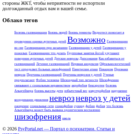
стороны ЖКТ, чтобы неприятности не испортили
долгожданный отдых вам и вашей семье.
Облако тегов
Болезнь галлюцинации
Боязнь людей
Боязнь темноты
Видеотест помогает в
Возможно
проведении оценки аутичных детей
Галлюцинации
во сне
Галлюцинации при засыпании
Галлюцинации у детей
Галлюцинации у
пожилых
Галлюцинации что делать
Групповые занятия йогой улучшают
поведение аутичных детей
Детские неврозы
Дипсомания
Как избавиться от
галлюцинаций
Лечение галлюцинаций
Нервная анорексия
Офтальмологический
тест определяет больных шизофренией
Панические атаки
Пикацизм
Признаки
невроза
Причины галлюцинаций
Причины неврозов у детей
Ученые
предполагают
Фобии человека
Шизоидный тип личности
Шизофрению
связывают с социальным неравенством
акрофобия
бексаротен
болезнь
Альцгеймера
боязнь высоты
дети
избыточный вес
клаустрофобия
нарушение
невроз
невроз у детей
координации движения
ожирение
социальные сети
социофобия
суицид
фобии
фобия
что болезнь
Альцгеймера может быть вызвана хроническим воспаление
шизофрения
школа
© 2026
PsyPortal.net — Портал о психиатрии. Статьи и