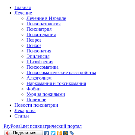
Главная
Лечение
Лечение в Израиле
Психопатология
Психиатрия
Психотерапия
Невроз
Психоз
Психопатия
Эпилепсия
Шизофрения
Психосоматика
Психосоматические расстройства
Алкоголизм
Наркомания и токсикомания
Фобии
Уход за пожилыми
Полезное
Новости психиатрии
Лекарства
Статьи
Psy
Portal.net
психиатрический портал
Поделиться…