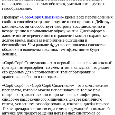
поврежденных слизистых оболочек, уменьшают вздутие и
газообразование.
Препарат «
Сорб-Сорб Симетикон
» кроме всех перечисленных
свойств способен устранять вздутие и его причины. Действуя
комплексно, он способствует быстрому восстановлению и
возвращению к привычному образу жизни. Дискомфорт в
животе после перенесенного отравления может сохраняться
долгое время, вызывая неприятные ощущения и
беспокойство. Чем раньше будут восстановлены слизистые
оболочки и выведены токсины, тем эффективнее будет
лечение.
«Сорб-Сорб Симетикон» – это первый на рынке комплексный
препарат-энтеросорбент со смектитом в капсулах, что делает
его удобным для использования, транспортировки и
хранения, особенно в поездках.
«Сорб-Сорб» и «Сорб-Сорб Симетикон» – это комплексные
препараты, которые можно использовать не только при
пищевых отравлениях, но и при кишечных инфекциях,
синдроме раздраженного кишечника, диарее различного
генеза, усиленном газообразовании, изжоге и дисбактериозе.
Такие препараты стоит всегда иметь в домашней и походной
аптечке для предотвращения негативных симптомов со