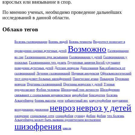
взрослых или ввязывание в спор.
По мнению ученых, необходимо проведение дальнейших
исследований в данной области.
Облако тегов
Болезнь галлюцинации
Боязнь людей
Боязнь темноты
Видеотест помогает в
Возможно
проведении оценки аутичных детей
Галлюцинации
во сне
Галлюцинации при засыпании
Галлюцинации у детей
Галлюцинации у
пожилых
Галлюцинации что делать
Групповые занятия йогой улучшают
поведение аутичных детей
Детские неврозы
Дипсомания
Как избавиться от
галлюцинаций
Лечение галлюцинаций
Нервная анорексия
Офтальмологический
тест определяет больных шизофренией
Панические атаки
Пикацизм
Признаки
невроза
Причины галлюцинаций
Причины неврозов у детей
Ученые
предполагают
Фобии человека
Шизоидный тип личности
Шизофрению
связывают с социальным неравенством
акрофобия
бексаротен
болезнь
Альцгеймера
боязнь высоты
дети
избыточный вес
клаустрофобия
нарушение
невроз
невроз у детей
координации движения
ожирение
социальные сети
социофобия
суицид
фобии
фобия
что болезнь
Альцгеймера может быть вызвана хроническим воспаление
шизофрения
школа