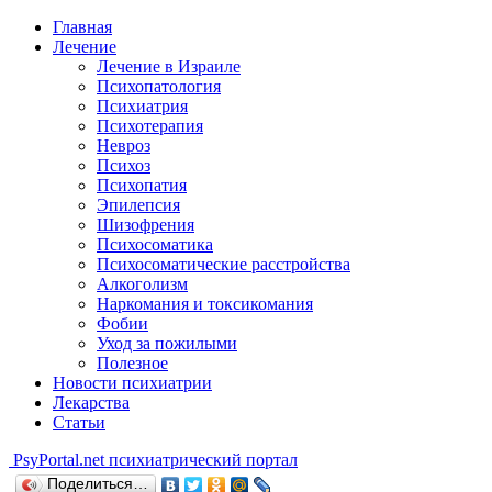
Главная
Лечение
Лечение в Израиле
Психопатология
Психиатрия
Психотерапия
Невроз
Психоз
Психопатия
Эпилепсия
Шизофрения
Психосоматика
Психосоматические расстройства
Алкоголизм
Наркомания и токсикомания
Фобии
Уход за пожилыми
Полезное
Новости психиатрии
Лекарства
Статьи
Psy
Portal.net
психиатрический портал
Поделиться…