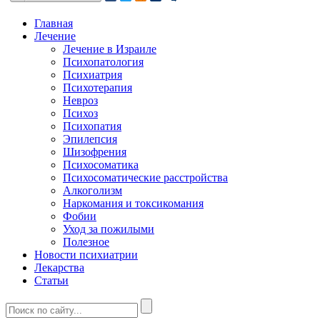
Главная
Лечение
Лечение в Израиле
Психопатология
Психиатрия
Психотерапия
Невроз
Психоз
Психопатия
Эпилепсия
Шизофрения
Психосоматика
Психосоматические расстройства
Алкоголизм
Наркомания и токсикомания
Фобии
Уход за пожилыми
Полезное
Новости психиатрии
Лекарства
Статьи