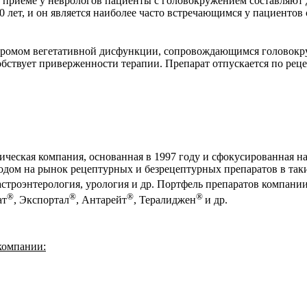
 приеме у неврологов пациенты с головокружением составляют 
0 лет, и он является наиболее часто встречающимся у пациентов 
ндромом вегетативной дисфункции, сопровождающимся головок
обствует приверженности терапии. Препарат отпускается по реце
еская компания, основанная в 1997 году и сфокусированная на
одом на рынок рецептурных и безрецептурных препаратов в так
гастроэнтерология, урология и др. Портфель препаратов компан
®
®
®
®
ат
, Экспортал
, Антарейт
, Тералиджен
и др.
компании: