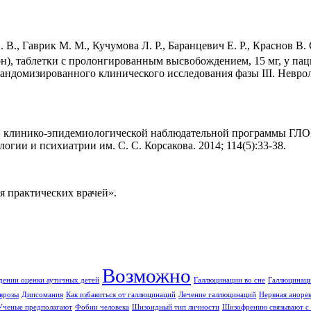
 В., Гаврик М. М., Кучумова Л. Р., Баранцевич Е. Р., Краснов В.
н), таблетки с пролонгированным высвобождением, 15 мг, у па
андомизированного клинического исследования фазы III. Невро
ой клинико-эпидемиологической наблюдательной программы ГЛО
огии и психиатрии им. С. С. Корсакова. 2014; 114(5):33‑38.
 практических врачей».
Возможно
дении оценки аутичных детей
Галлюцинации во сне
Галлюцинаци
врозы
Дипсомания
Как избавиться от галлюцинаций
Лечение галлюцинаций
Нервная аноре
Ученые предполагают
Фобии человека
Шизоидный тип личности
Шизофрению связывают с 