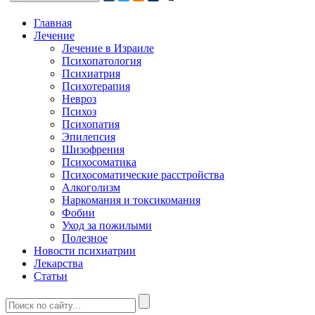
Главная
Лечение
Лечение в Израиле
Психопатология
Психиатрия
Психотерапия
Невроз
Психоз
Психопатия
Эпилепсия
Шизофрения
Психосоматика
Психосоматические расстройства
Алкоголизм
Наркомания и токсикомания
Фобии
Уход за пожилыми
Полезное
Новости психиатрии
Лекарства
Статьи