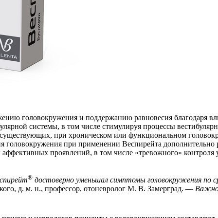
ению головокружения и поддержанию равновесия благодаря вли
улярной системы, в том числе стимулируя процессы вестибуляр
 существующих, при хроническом или функциональном головокр
 головокружения при применении Веспирейта дополнительно реа
х аффективных проявлений, в том числе «тревожного» контроля 
®
спирейт
достоверно уменьшал симптомы головокружения по ср
о, д. м. н., профессор, отоневролог М. В. Замерград. —
Важно