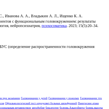
 С., Иванова А. А., Владыкин А. Л., Ищенко К. А.
циентов с функциональным головокружением: результаты
логия, нейропсихиатрия,
психосоматика
. 2023; 15(5):20–34.
БУС (определение распространенности головокружения
и при засыпании
Галлюцинации у детей
Галлюцинации у пожилых
Галлюцинации что
ксия
Офтальмологический тест определяет больных шизофренией
Панические атаки
социальным неравенством
акрофобия
бексаротен
болезнь Альцгеймера
боязнь высоты