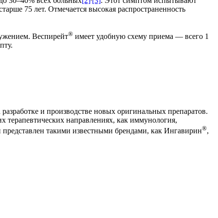
до 30–40% всех больных
[2]
[3]
. Этот симптом испытывают
старше 75 лет. Отмечается высокая распространенность
®
ружением. Веспирейт
имеет удобную схему приема — всего 1
пту.
 разработке и производстве новых оригинальных препаратов.
их терапевтических направлениях, как иммунология,
®
ии представлен такими известными брендами, как Ингавирин
,