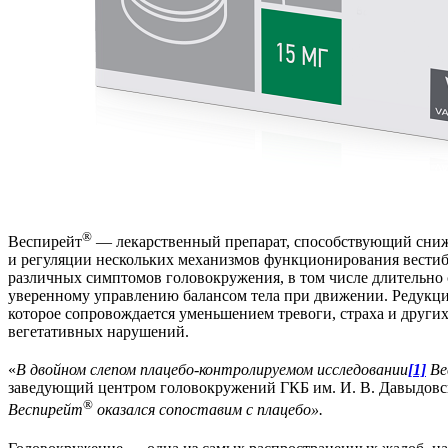
®
Веспирейт
— лекарственный препарат, способствующий сниж
и регуляции нескольких механизмов функционирования вестиб
различных симптомов головокружения, в том числе длительно
уверенному управлению балансом тела при движении. Редукция
которое сопровождается уменьшением тревоги, страха и други
вегетативных нарушений.
«
В двойном слепом плацебо-контролируемом исследовании
[1]
Ве
заведующий центром головокружений ГКБ им. И. В. Давыдовског
®
Веспирейт
оказался сопоставим с плацебо».