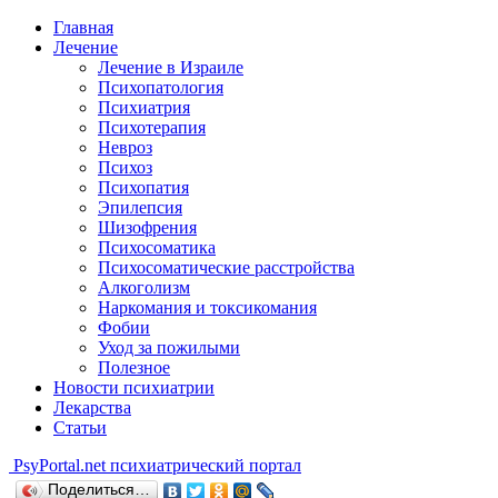
Главная
Лечение
Лечение в Израиле
Психопатология
Психиатрия
Психотерапия
Невроз
Психоз
Психопатия
Эпилепсия
Шизофрения
Психосоматика
Психосоматические расстройства
Алкоголизм
Наркомания и токсикомания
Фобии
Уход за пожилыми
Полезное
Новости психиатрии
Лекарства
Статьи
Psy
Portal.net
психиатрический портал
Поделиться…