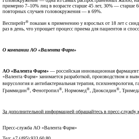
Головокружение — одна из самых распространенных жалоб, на
примерно 7–10% лиц в возрасте старше 45 лет, 30% — старше 6
повторных случаев головокружения — в 69%.
®
Веспирейт
показан к применению у взрослых от 18 лет с си
раз в день, что упрощает процесс приема для пациентов и спос
О компании АО «Валента Фарм»
АО «Валента Фарм»
— российская инновационная фармацевтич
«Валента Фарм» занимается разработкой, производством и выв
вирусология и антибактериальная терапия, психоневрология, 
®
®
®
®
Граммидин
, Фенотропил
, Нормомед
, Диоксидин
, Тримед
За дополнительной информацией обращайтесь в пресс-службу 
Пресс-служба АО «Валента Фарм»
Тел: +7 (495) 933 60 80