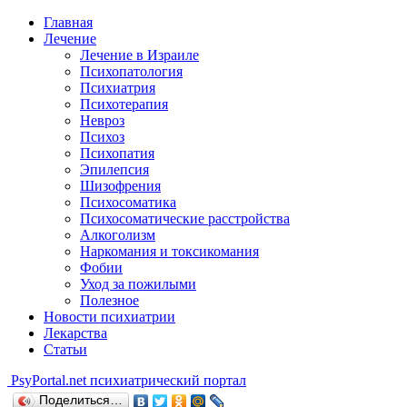
Главная
Лечение
Лечение в Израиле
Психопатология
Психиатрия
Психотерапия
Невроз
Психоз
Психопатия
Эпилепсия
Шизофрения
Психосоматика
Психосоматические расстройства
Алкоголизм
Наркомания и токсикомания
Фобии
Уход за пожилыми
Полезное
Новости психиатрии
Лекарства
Статьи
Psy
Portal.net
психиатрический портал
Поделиться…