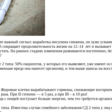
ее важный сигнал: выработка инсулина снижена, он хуже усваив
рый сокращает продолжительность жизни на 12–14 лет и вызывает
тать. На ранних стадиях изменения развиваются постепенно, б
?
 2 типа: 50% пациентов, у которых его выявляют, уже имеют о
м меньше вреда она нанесет организму, и тем выше шансы на вос
. Жировые клетки вырабатывают гормоны, снижающие восприимчи
а. При II степени — в 5 раз, а при III – в 10 раз!
с пищей поступает больше энергии, чем это требуется организм
типа. Известны случаи семейного заболевания СД 2 типа у лиц 