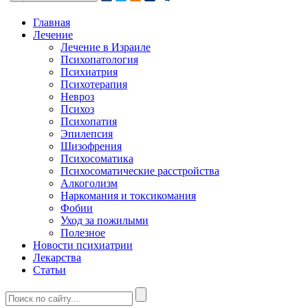
Главная
Лечение
Лечение в Израиле
Психопатология
Психиатрия
Психотерапия
Невроз
Психоз
Психопатия
Эпилепсия
Шизофрения
Психосоматика
Психосоматические расстройства
Алкоголизм
Наркомания и токсикомания
Фобии
Уход за пожилыми
Полезное
Новости психиатрии
Лекарства
Статьи