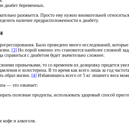
я.
ли диабет беременных.
язательно разовьется. Просто ему нужно внимательней относитьс
еделить наличие предрасположенности к диабету.
н
прогрессирования. Было проведено много исследований, которые 
жизни.
[3]
Но порой именно это становится наиболее сложной зада
да справиться с диабетом будет значительно сложнее.
 своими привычками, то со временем их дозировку придется увел
вления и холестерина. В то время как всего лишь за год частот
ть образ жизни.
[4]
Избавившись всего от 5 кг лишнего веса мож
па — это означает:
рать полезные продукты, использовать здоровый способ приго
 кофе и алкоголя.