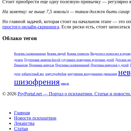
Стоит приобрести еще одну полезную привычку — регулярно ко
На заметку: не выше 7,5 ммоль/л — таким должен быть сахар к
Но главной задачей, которая стоит на начальном этапе — это 
простого онлайн-скрининга
. Если риски есть, стоит записатьс
Облако тегов
Болезнь галлюцинации
Боязнь людей
Боязнь темноты
Видеотест помогает в прове
делать
Групповые занятия йогой улучшают поведение аутичных детей
Детские не
Пикацизм
Признаки невроза
Причины галлюцинаций
Причины неврозов у детей
нев
дети
избыточный вес
клаустрофобия
нарушение координации движения
шизофрения
школа
© 2026
PsyPortal.net — Портал о психиатрии. Статьи и новости.
Главная
Новости психиатрии
Лекарства
Статьи