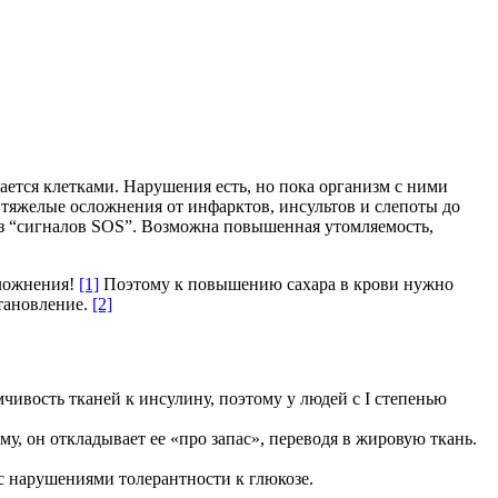
ается клетками. Нарушения есть, но пока организм с ними
 тяжелые осложнения от инфарктов, инсультов и слепоты до
ез “сигналов SOS”. Возможна повышенная утомляемость,
сложнения!
[1]
Поэтому к повышению сахара в крови нужно
становление.
[2]
вость тканей к инсулину, поэтому у людей с I степенью
у, он откладывает ее «про запас», переводя в жировую ткань.
с нарушениями толерантности к глюкозе.