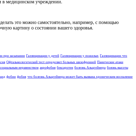
 и в медицинском учреждении.
Сделать это можно самостоятельно, например, с помощью
точную картину о состоянии вашего здоровья.
и при засыпании
Галлюцинации у детей
Галлюцинации у пожилых
Галлюцинации что
ксия
Офтальмологический тест определяет больных шизофренией
Панические атаки
социальным неравенством
акрофобия
бексаротен
болезнь Альцгеймера
боязнь высоты
цид
фобии
фобия
что болезнь Альцгеймера может быть вызвана хроническим воспаление