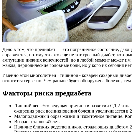
Дело в том, что предиабет — это пограничное состояние, дающ
справляется, потому что это еще не тот грозный диабет, кото
ампутации нижних конечностей, но в любой момент может им с
жажда, периодические головные боли, но у кого их сегодня нет
Именно этой многолетней «тишиной» коварен сахарный диабет
относится серьезно. Чем раньше будет обнаружена болезнь, те
Факторы риска предиабета
Лишний вес. Это ведущая причина в развитии СД 2 типа
ожирения риск возникновения болезни увеличивается в 2 раз
Малоподвижный образ жизни и избыточное питание. Когда 
Возраст старше 45 лет.
Наличие близких родственников, страдающих диабетом 2 