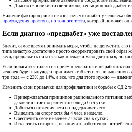
Высокое артериальное давление и сосудистые заболевани
Диагноз «поликистоз яичников», гестационный диабет и
Наличие факторов риска не означает, что диабет у человека об
прохождения простого, но точного теста
, который поможет опр
Если диагноз «предиабет» уже поставле
Значит, самое время принимать меры, чтобы не допустить его 
типа зачастую достаточно просто скорректировать свой образ 
веса, продолжить питаться как прежде и мало двигаться, но тог
Если полагаться только на прием препаратов и не работать над
человек будет вынужден принимать таблетки от повышенного да
три года — с 23% до 14%, а все, что для этого нужно — измени
Изменить свои привычки для профилактики и борьбы с СД 2 ти
Придерживаться принципов рационального питания: выби
давлении стоит ограничить соль до 6 г/сутки.
Добиться снижения веса и поддерживать его.
Выделить на спорт хотя бы 4 часа в неделю.
Обеспечить себе не менее 7 часов сна в сутки;
Исключить сигареты, ограничить избыточное потребление