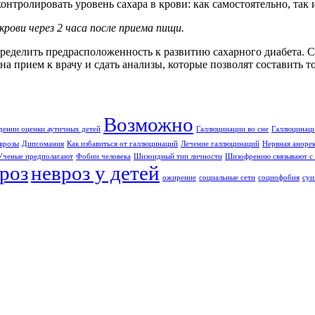
нтролировать уровень сахара в крови: как самостоятельно, так
рови через 2 часа после приема пищи.
определить предрасположенность к развитию сахарного диабета. 
я на прием к врачу и сдать анализы, которые позволят составить 
Возможно
дении оценки аутичных детей
Галлюцинации во сне
Галлюцинаци
врозы
Дипсомания
Как избавиться от галлюцинаций
Лечение галлюцинаций
Нервная аноре
Ученые предполагают
Фобии человека
Шизоидный тип личности
Шизофрению связывают с 
роз
невроз у детей
ожирение
социальные сети
социофобия
суи