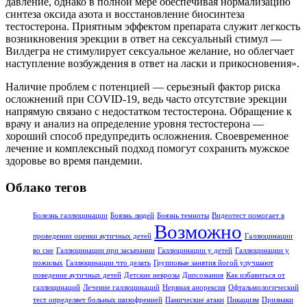
давление, однако в полной мере обеспечивая нормализацию
синтеза оксида азота и восстановление биосинтеза
тестостерона. Приятным эффектом препарата служит легкость
возникновения эрекции в ответ на сексуальный стимул —
Вилдегра не стимулирует сексуальное желание, но облегчает
наступление возбуждения в ответ на ласки и прикосновения».
Наличие проблем с потенцией — серьезный фактор риска
осложнений при COVID-19, ведь часто отсутствие эрекции
напрямую связано с недостатком тестостерона. Обращение к
врачу и анализ на определение уровня тестостерона —
хороший способ предупредить осложнения. Своевременное
лечение и комплексный подход помогут сохранить мужское
здоровье во время пандемии.
Облако тегов
Болезнь галлюцинации
Боязнь людей
Боязнь темноты
Видеотест помогает в
Возможно
проведении оценки аутичных детей
Галлюцинации
во сне
Галлюцинации при засыпании
Галлюцинации у детей
Галлюцинации у
пожилых
Галлюцинации что делать
Групповые занятия йогой улучшают
поведение аутичных детей
Детские неврозы
Дипсомания
Как избавиться от
галлюцинаций
Лечение галлюцинаций
Нервная анорексия
Офтальмологический
тест определяет больных шизофренией
Панические атаки
Пикацизм
Признаки