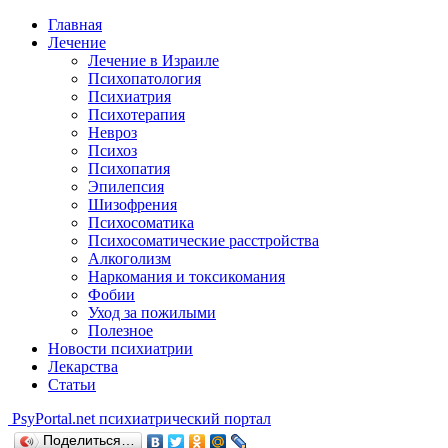
Главная
Лечение
Лечение в Израиле
Психопатология
Психиатрия
Психотерапия
Невроз
Психоз
Психопатия
Эпилепсия
Шизофрения
Психосоматика
Психосоматические расстройства
Алкоголизм
Наркомания и токсикомания
Фобии
Уход за пожилыми
Полезное
Новости психиатрии
Лекарства
Статьи
Psy
Portal.net
психиатрический портал
Поделиться…