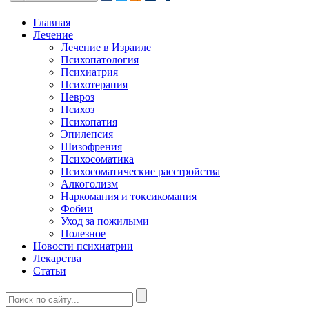
Главная
Лечение
Лечение в Израиле
Психопатология
Психиатрия
Психотерапия
Невроз
Психоз
Психопатия
Эпилепсия
Шизофрения
Психосоматика
Психосоматические расстройства
Алкоголизм
Наркомания и токсикомания
Фобии
Уход за пожилыми
Полезное
Новости психиатрии
Лекарства
Статьи