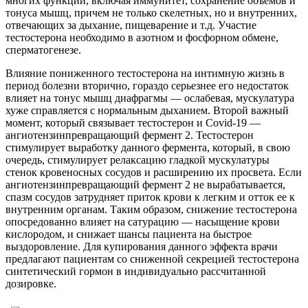
многих функций, включая иммунитет, сохранение объемов и
тонуса мышц, причем не только скелетных, но и внутренних,
отвечающих за дыхание, пищеварение и т.д. Участие
тестостерона необходимо в азотном и фосфорном обмене,
сперматогенезе.
Влияние пониженного тестостерона на интимную жизнь в
период болезни вторично, гораздо серьезнее его недостаток
влияет на тонус мышц диафрагмы — ослабевая, мускулатура
хуже справляется с нормальным дыханием. Второй важный
момент, который связывает тестостерон и Covid-19 —
ангиотензинпревращающий фермент 2. Тестостерон
стимулирует выработку данного фермента, который, в свою
очередь, стимулирует релаксацию гладкой мускулатуры
стенок кровеносных сосудов и расширению их просвета. Если
ангиотензинпревращающий фермент 2 не вырабатывается,
спазм сосудов затрудняет приток крови к легким и отток ее к
внутренним органам. Таким образом, снижение тестостерона
опосредованно влияет на сатурацию — насыщение крови
кислородом, и снижает шансы пациента на быстрое
выздоровление. Для купирования данного эффекта врачи
предлагают пациентам со сниженной секрецией тестостерона
синтетический гормон в индивидуально рассчитанной
дозировке.