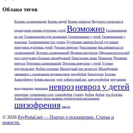
Облако тегов
Болезнь галлюцинации
Боязнь людей
Боязнь темноты
Видеотест помогает в
Возможно
проведении оценки аутичных детей
Галлюцинации
во сне
Галлюцинации при засыпании
Галлюцинации у детей
Галлюцинации у
пожилых
Галлюцинации что делать
Групповые занятия йогой улучшают
поведение аутичных детей
Детские неврозы
Дипсомания
Как избавиться от
галлюцинаций
Лечение галлюцинаций
Нервная анорексия
Офтальмологический
тест определяет больных шизофренией
Панические атаки
Пикацизм
Признаки
невроза
Причины галлюцинаций
Причины неврозов у детей
Ученые
предполагают
Фобии человека
Шизоидный тип личности
Шизофрению
связывают с социальным неравенством
акрофобия
бексаротен
болезнь
Альцгеймера
боязнь высоты
дети
избыточный вес
клаустрофобия
нарушение
невроз
невроз у детей
координации движения
ожирение
социальные сети
социофобия
суицид
фобии
фобия
что болезнь
Альцгеймера может быть вызвана хроническим воспаление
шизофрения
школа
© 2026
PsyPortal.net — Портал о психиатрии. Статьи и
новости.