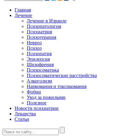
Главная
Лечение
Лечение в Израиле
Психопатология
Психиатрия
Психотерапия
Невроз
Психоз
Психопатия
Эпилепсия
Шизофрения
Психосоматика
Психосоматические расстройства
Алкоголизм
Наркомания и токсикомания
Фобии
Уход за пожилыми
Полезное
Новости психиатрии
Лекарства
Статьи