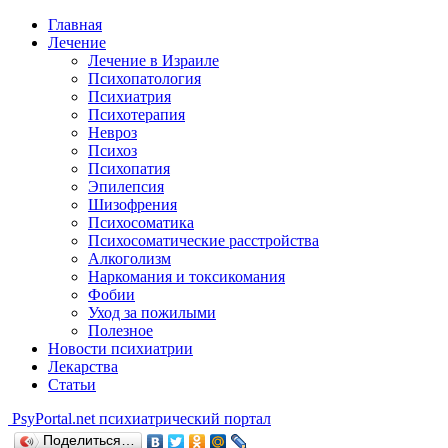
Главная
Лечение
Лечение в Израиле
Психопатология
Психиатрия
Психотерапия
Невроз
Психоз
Психопатия
Эпилепсия
Шизофрения
Психосоматика
Психосоматические расстройства
Алкоголизм
Наркомания и токсикомания
Фобии
Уход за пожилыми
Полезное
Новости психиатрии
Лекарства
Статьи
Psy
Portal.net
психиатрический портал
Поделиться…