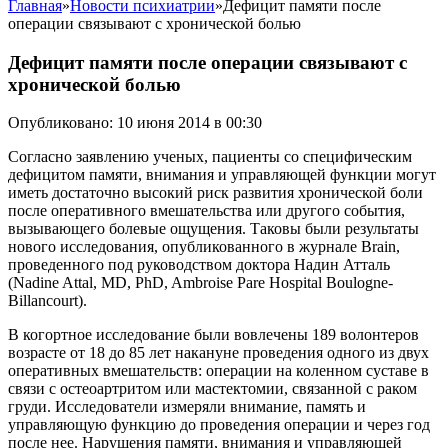
Главная
»
Новости психиатрии
»
Дефицит памяти после
операции связывают с хронической болью
Дефицит памяти после операции связывают с
хронической болью
Опубликовано: 10 июня 2014 в 00:30
Согласно заявлению ученых, пациенты со специфическим
дефицитом памяти, внимания и управляющей функции могут
иметь достаточно высокий риск развития хронической боли
после оперативного вмешательства или другого события,
вызывающего болевые ощущения. Таковы были результаты
нового исследования, опубликованного в журнале Brain,
проведенного под руководством доктора Надин Атталь
(Nadine Attal, MD, PhD, Ambroise Pare Hospital Boulogne-
Billancourt).
В когортное исследование были вовлечены 189 волонтеров
возрасте от 18 до 85 лет накануне проведения одного из двух
оперативных вмешательств: операции на коленном суставе в
связи с остеоартритом или мастектомии, связанной с раком
груди. Исследователи измеряли внимание, память и
управляющую функцию до проведения операции и через год
после нее. Нарушения памяти, внимания и управляющей