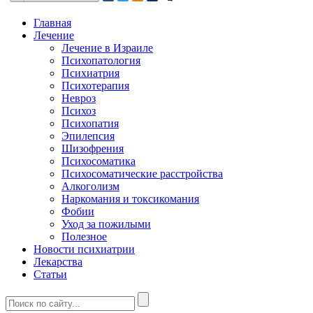
Главная
Лечение
Лечение в Израиле
Психопатология
Психиатрия
Психотерапия
Невроз
Психоз
Психопатия
Эпилепсия
Шизофрения
Психосоматика
Психосоматические расстройства
Алкоголизм
Наркомания и токсикомания
Фобии
Уход за пожилыми
Полезное
Новости психиатрии
Лекарства
Статьи