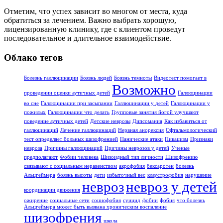
Отметим, что успех зависит во многом от места, куда
обратиться за лечением. Важно выбрать хорошую,
лицензированную клинику, где с клиентом проведут
последовательное и длительное взаимодействие.
Облако тегов
Болезнь галлюцинации
Боязнь людей
Боязнь темноты
Видеотест помогает в
Возможно
проведении оценки аутичных детей
Галлюцинации
во сне
Галлюцинации при засыпании
Галлюцинации у детей
Галлюцинации у
пожилых
Галлюцинации что делать
Групповые занятия йогой улучшают
поведение аутичных детей
Детские неврозы
Дипсомания
Как избавиться от
галлюцинаций
Лечение галлюцинаций
Нервная анорексия
Офтальмологический
тест определяет больных шизофренией
Панические атаки
Пикацизм
Признаки
невроза
Причины галлюцинаций
Причины неврозов у детей
Ученые
предполагают
Фобии человека
Шизоидный тип личности
Шизофрению
связывают с социальным неравенством
акрофобия
бексаротен
болезнь
Альцгеймера
боязнь высоты
дети
избыточный вес
клаустрофобия
нарушение
невроз
невроз у детей
координации движения
ожирение
социальные сети
социофобия
суицид
фобии
фобия
что болезнь
Альцгеймера может быть вызвана хроническим воспаление
шизофрения
школа