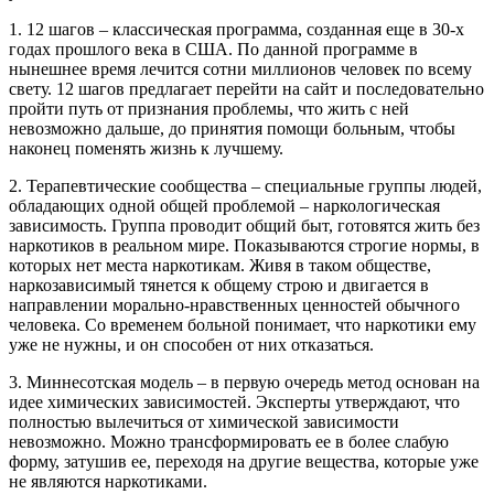
1. 12 шагов – классическая программа, созданная еще в 30-х
годах прошлого века в США. По данной программе в
нынешнее время лечится сотни миллионов человек по всему
свету. 12 шагов предлагает перейти на сайт и последовательно
пройти путь от признания проблемы, что жить с ней
невозможно дальше, до принятия помощи больным, чтобы
наконец поменять жизнь к лучшему.
2. Терапевтические сообщества – специальные группы людей,
обладающих одной общей проблемой – наркологическая
зависимость. Группа проводит общий быт, готовятся жить без
наркотиков в реальном мире. Показываются строгие нормы, в
которых нет места наркотикам. Живя в таком обществе,
наркозависимый тянется к общему строю и двигается в
направлении морально-нравственных ценностей обычного
человека. Со временем больной понимает, что наркотики ему
уже не нужны, и он способен от них отказаться.
3. Миннесотская модель – в первую очередь метод основан на
идее химических зависимостей. Эксперты утверждают, что
полностью вылечиться от химической зависимости
невозможно. Можно трансформировать ее в более слабую
форму, затушив ее, переходя на другие вещества, которые уже
не являются наркотиками.