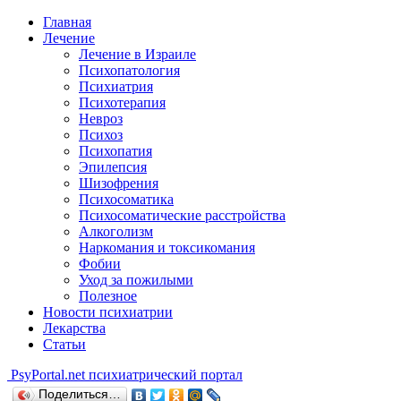
Главная
Лечение
Лечение в Израиле
Психопатология
Психиатрия
Психотерапия
Невроз
Психоз
Психопатия
Эпилепсия
Шизофрения
Психосоматика
Психосоматические расстройства
Алкоголизм
Наркомания и токсикомания
Фобии
Уход за пожилыми
Полезное
Новости психиатрии
Лекарства
Статьи
Psy
Portal.net
психиатрический портал
Поделиться…