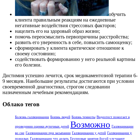
обучить
клиента правильным реакциям на ежедневные
негативные воздействия стрессовых факторов;
нацелить его на здоровый образ жизни;
помочь переосмыслить первопричины расстройства;
развить его уверенность в себе, повысить самооценку;
сформировать у клиента критическое отношение к
своему состоянию;
содействовать формированию у него реальной картины
его болезни.
Дистимия успешно лечится, срок медикаментозной терапии 6-
9 месяцев. Наибольшие результаты достигаются при условии
своевременной диагностики, строгом следовании
назначенным лечебным рекомендациям.
Облако тегов
Болезнь галлюцинации
Боязнь людей
Боязнь темноты
Видеотест помогает в
Возможно
проведении оценки аутичных детей
Галлюцинации
во сне
Галлюцинации при засыпании
Галлюцинации у детей
Галлюцинации у
пожилых
Галлюцинации что делать
Групповые занятия йогой улучшают