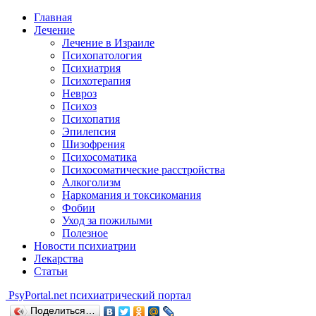
Главная
Лечение
Лечение в Израиле
Психопатология
Психиатрия
Психотерапия
Невроз
Психоз
Психопатия
Эпилепсия
Шизофрения
Психосоматика
Психосоматические расстройства
Алкоголизм
Наркомания и токсикомания
Фобии
Уход за пожилыми
Полезное
Новости психиатрии
Лекарства
Статьи
Psy
Portal.net
психиатрический портал
Поделиться…