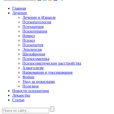
Главная
Лечение
Лечение в Израиле
Психопатология
Психиатрия
Психотерапия
Невроз
Психоз
Психопатия
Эпилепсия
Шизофрения
Психосоматика
Психосоматические расстройства
Алкоголизм
Наркомания и токсикомания
Фобии
Уход за пожилыми
Полезное
Новости психиатрии
Лекарства
Статьи