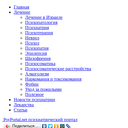
Главная
Лечение
Лечение в Израиле
Психопатология
Психиатрия
Психотерапия
Невроз
Психоз
Психопатия
Эпилепсия
Шизофрения
Психосоматика
Психосоматические расстройства
Алкоголизм
Наркомания и токсикомания
Фобии
Уход за пожилыми
Полезное
Новости психиатрии
Лекарства
Статьи
Psy
Portal.net
психиатрический портал
Поделиться…