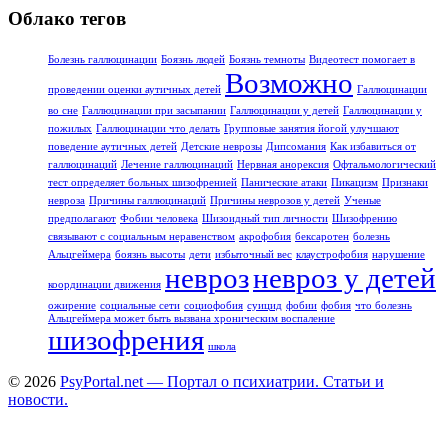
Облако тегов
Болезнь галлюцинации
Боязнь людей
Боязнь темноты
Видеотест помогает в
Возможно
проведении оценки аутичных детей
Галлюцинации
во сне
Галлюцинации при засыпании
Галлюцинации у детей
Галлюцинации у
пожилых
Галлюцинации что делать
Групповые занятия йогой улучшают
поведение аутичных детей
Детские неврозы
Дипсомания
Как избавиться от
галлюцинаций
Лечение галлюцинаций
Нервная анорексия
Офтальмологический
тест определяет больных шизофренией
Панические атаки
Пикацизм
Признаки
невроза
Причины галлюцинаций
Причины неврозов у детей
Ученые
предполагают
Фобии человека
Шизоидный тип личности
Шизофрению
связывают с социальным неравенством
акрофобия
бексаротен
болезнь
Альцгеймера
боязнь высоты
дети
избыточный вес
клаустрофобия
нарушение
невроз
невроз у детей
координации движения
ожирение
социальные сети
социофобия
суицид
фобии
фобия
что болезнь
Альцгеймера может быть вызвана хроническим воспаление
шизофрения
школа
© 2026
PsyPortal.net — Портал о психиатрии. Статьи и
новости.