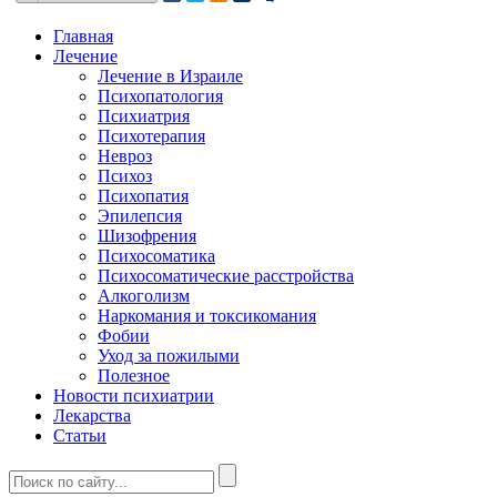
Главная
Лечение
Лечение в Израиле
Психопатология
Психиатрия
Психотерапия
Невроз
Психоз
Психопатия
Эпилепсия
Шизофрения
Психосоматика
Психосоматические расстройства
Алкоголизм
Наркомания и токсикомания
Фобии
Уход за пожилыми
Полезное
Новости психиатрии
Лекарства
Статьи