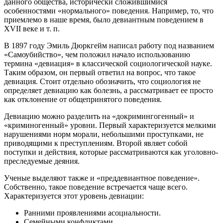
данного общества, исторически сложившимися
особенностями «нормального» поведения. Например, то, что
приемлемо в наше время, было девиантным поведением в
XVII веке и т. п.
В 1897 году Эмиль Дюркгейм написал работу под названием
«Самоубийство», чем положил начало использованию
термина «девиация» в классической социологической науке.
Таким образом, он первый ответил на вопрос, что такое
девиация. Стоит отдельно обозначить, что социология не
определяет девиацию как болезнь, а рассматривает ее просто
как отклонение от общепринятого поведения.
Девиацию можно разделить на «докримингогенный» и
«криминогенный» уровни. Первый характеризуется мелкими
нарушениями норм морали, небольшими проступками, не
приводящими к преступлениям. Второй являет собой
поступки и действия, которые рассматриваются как уголовно-
преследуемые деяния.
Ученые выделяют также и «преддевиантное поведение».
Собственно, такое поведение встречается чаще всего.
Характеризуется этот уровень девиации:
Ранними проявлениями асоциальности.
Семейными конфликтами.