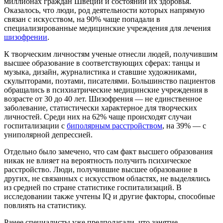
миллионах граждан Швеции и состоянии их здоровья.
Оказалось, что люди, род деятельности которых напрямую
связан с искусством, на 90% чаще попадали в
специализированные медицинские учреждения для лечения
шизофрении
.
К творческим личностям ученые отнесли людей, получившим
высшее образование в соответствующих сферах: танцы и
музыка, дизайн, журналистика и ставшие художниками,
скульпторами, поэтами, писателями. Большинство пациентов
обращались в психиатрические медицинские учреждения в
возрасте от 30 до 40 лет. Шизофрения — не единственное
заболевание, статистически характерное для творческих
личностей. Среди них на 62% чаще происходят случаи
госпитализации с
биполярным расстройством
, на 39% — с
униполярной депрессией.
Отдельно было замечено, что сам факт высшего образования
никак не влияет на вероятность получить психическое
расстройство. Люди, получившие высшее образование в
других, не связанных с искусством областях, не выделялись
из средней по стране статистике госпитализаций. В
исследовании также учтены IQ и другие факторы, способные
повлиять на статистику.
Ранее специалисты уже предполагали, что занятие