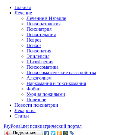
Главная
Лечение
Лечение в Израиле
Психопатология
Психиатрия
Психотерапия
Невроз
Психоз
Психопатия
Эпилепсия
Шизофрения
Психосоматика
Психосоматические расстройства
Алкоголизм
Наркомания и токсикомания
Фобии
Уход за пожилыми
Полезное
Новости психиатрии
Лекарства
Статьи
Psy
Portal.net
психиатрический портал
Поделиться…