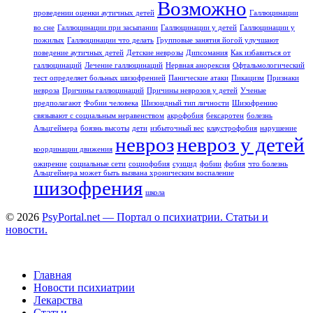
Возможно
проведении оценки аутичных детей
Галлюцинации
во сне
Галлюцинации при засыпании
Галлюцинации у детей
Галлюцинации у
пожилых
Галлюцинации что делать
Групповые занятия йогой улучшают
поведение аутичных детей
Детские неврозы
Дипсомания
Как избавиться от
галлюцинаций
Лечение галлюцинаций
Нервная анорексия
Офтальмологический
тест определяет больных шизофренией
Панические атаки
Пикацизм
Признаки
невроза
Причины галлюцинаций
Причины неврозов у детей
Ученые
предполагают
Фобии человека
Шизоидный тип личности
Шизофрению
связывают с социальным неравенством
акрофобия
бексаротен
болезнь
Альцгеймера
боязнь высоты
дети
избыточный вес
клаустрофобия
нарушение
невроз
невроз у детей
координации движения
ожирение
социальные сети
социофобия
суицид
фобии
фобия
что болезнь
Альцгеймера может быть вызвана хроническим воспаление
шизофрения
школа
© 2026
PsyPortal.net — Портал о психиатрии. Статьи и
новости.
Главная
Новости психиатрии
Лекарства
Статьи