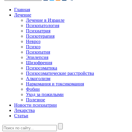
Главная
Лечение
Лечение в Израиле
Психопатология
Психиатрия
Психотерапия
Невроз
Психоз
Психопатия
Эпилепсия
Шизофрения
Психосоматика
Психосоматические расстройства
Алкоголизм
Наркомания и токсикомания
Фобии
Уход за пожилыми
Полезное
Новости психиатрии
Лекарства
Статьи