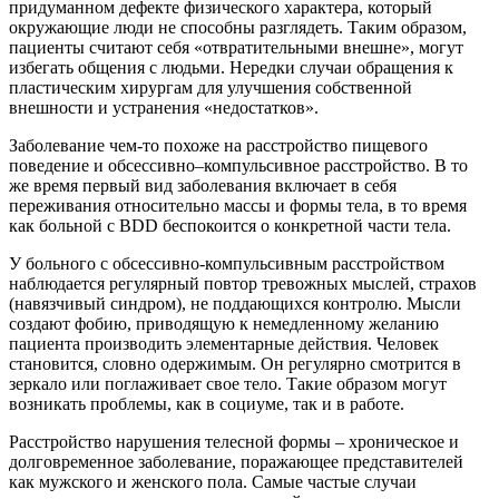
придуманном дефекте физического характера, который
окружающие люди не способны разглядеть. Таким образом,
пациенты считают себя «отвратительными внешне», могут
избегать общения с людьми. Нередки случаи обращения к
пластическим хирургам для улучшения собственной
внешности и устранения «недостатков».
Заболевание чем-то похоже на расстройство пищевого
поведение и обсессивно–компульсивное расстройство. В то
же время первый вид заболевания включает в себя
переживания относительно массы и формы тела, в то время
как больной с BDD беспокоится о конкретной части тела.
У больного с обсессивно-компульсивным расстройством
наблюдается регулярный повтор тревожных мыслей, страхов
(навязчивый синдром), не поддающихся контролю. Мысли
создают фобию, приводящую к немедленному желанию
пациента производить элементарные действия. Человек
становится, словно одержимым. Он регулярно смотрится в
зеркало или поглаживает свое тело. Такие образом могут
возникать проблемы, как в социуме, так и в работе.
Расстройство нарушения телесной формы – хроническое и
долговременное заболевание, поражающее представителей
как мужского и женского пола. Самые частые случаи