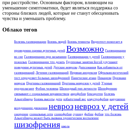
при расстройстве. Основным фактором, влияющим на
уменьшение симптоматики, будет являться поддержка со
стороны близких людей, которые не станут обесценивать
чувства и уменьшать проблему.
Облако тегов
Болезнь галлюцинации
Боязнь людей
Боязнь темноты
Видеотест помогает в
Возможно
проведении оценки аутичных детей
Галлюцинации
во сне
Галлюцинации при засыпании
Галлюцинации у детей
Галлюцинации у
пожилых
Галлюцинации что делать
Групповые занятия йогой улучшают
поведение аутичных детей
Детские неврозы
Дипсомания
Как избавиться от
галлюцинаций
Лечение галлюцинаций
Нервная анорексия
Офтальмологический
тест определяет больных шизофренией
Панические атаки
Пикацизм
Признаки
невроза
Причины галлюцинаций
Причины неврозов у детей
Ученые
предполагают
Фобии человека
Шизоидный тип личности
Шизофрению
связывают с социальным неравенством
акрофобия
бексаротен
болезнь
Альцгеймера
боязнь высоты
дети
избыточный вес
клаустрофобия
нарушение
невроз
невроз у детей
координации движения
ожирение
социальные сети
социофобия
суицид
фобии
фобия
что болезнь
Альцгеймера может быть вызвана хроническим воспаление
шизофрения
школа