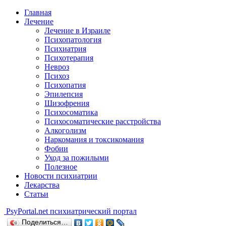
Главная
Лечение
Лечение в Израиле
Психопатология
Психиатрия
Психотерапия
Невроз
Психоз
Психопатия
Эпилепсия
Шизофрения
Психосоматика
Психосоматические расстройства
Алкоголизм
Наркомания и токсикомания
Фобии
Уход за пожилыми
Полезное
Новости психиатрии
Лекарства
Статьи
Psy
Portal.net
психиатрический портал
Поделиться…