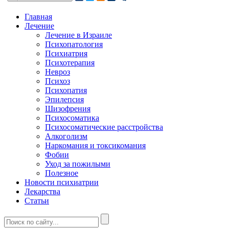
Главная
Лечение
Лечение в Израиле
Психопатология
Психиатрия
Психотерапия
Невроз
Психоз
Психопатия
Эпилепсия
Шизофрения
Психосоматика
Психосоматические расстройства
Алкоголизм
Наркомания и токсикомания
Фобии
Уход за пожилыми
Полезное
Новости психиатрии
Лекарства
Статьи