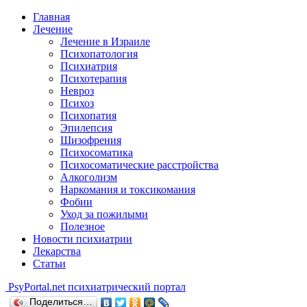
Главная
Лечение
Лечение в Израиле
Психопатология
Психиатрия
Психотерапия
Невроз
Психоз
Психопатия
Эпилепсия
Шизофрения
Психосоматика
Психосоматические расстройства
Алкоголизм
Наркомания и токсикомания
Фобии
Уход за пожилыми
Полезное
Новости психиатрии
Лекарства
Статьи
Psy
Portal.net
психиатрический портал
Поделиться…