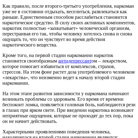
Как правило, после второго-третьего употребления, наркоман
уже не в состоянии отдыхать, веселиться, развлекаться как
раньше. Единственным способом расслабиться становится
наркотическое средство. В силу своих активных компонентов,
наркотик полностью «захватывает» человеческий организм,
перестраивая его так, чтобы человеку хотелось снова и снова
ощущать то, что он чувствует во время действия
наркотического вещества.
Кроме того, на первой стадии наркомании наркотик
становится своеобразным
антидепрессант
ом – лекарством,
которое помогает избавиться от комплексов, страхов,
стрессов. На этом фоне растет доза употребляемого человеком
«лекарства», что неизменно ведет к началу второй стадии
наркомании.
На этом этапе развития зависимости у наркомана начинают
возникать проблемы со здоровьем. Его время от времени
беспокоит ломка, появляется головная боль, наблюдаются рези
в глазах при ярком свете. При введении наркотика возникают
неприятные ощущения, которые не проходят до тех пор, пока
он не начнет действовать.
Характерными проявлениями поведения человека,
находящегося на второй стадии наркомании являются: