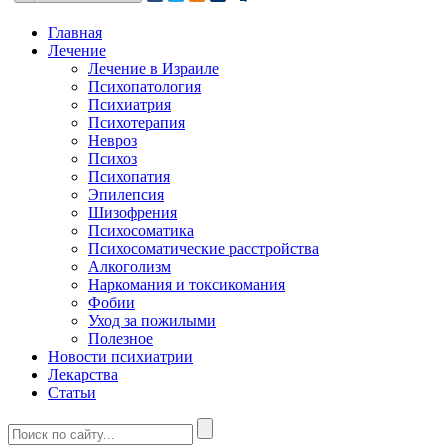
Главная
Лечение
Лечение в Израиле
Психопатология
Психиатрия
Психотерапия
Невроз
Психоз
Психопатия
Эпилепсия
Шизофрения
Психосоматика
Психосоматические расстройства
Алкоголизм
Наркомания и токсикомания
Фобии
Уход за пожилыми
Полезное
Новости психиатрии
Лекарства
Статьи