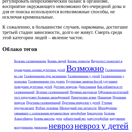
регулировать нейрохимический баланс в организме,
восприятие окружающего невозможно без очередной дозы и
для ее поиска используются всевозможные способы, не
исключая криминальные.
К сожалению, в большинстве случаев, наркоманы, достигшие
третьей стадии зависимости, долго не живут. Смерть среди
этой категории людей – явление частое.
Облако тегов
Болезнь галлюцинации
Боязнь людей
Боязнь темноты
Видеотест помогает в
Возможно
проведении оценки аутичных детей
Галлюцинации
во сне
Галлюцинации при засыпании
Галлюцинации у детей
Галлюцинации у
пожилых
Галлюцинации что делать
Групповые занятия йогой улучшают
поведение аутичных детей
Детские неврозы
Дипсомания
Как избавиться от
галлюцинаций
Лечение галлюцинаций
Нервная анорексия
Офтальмологический
тест определяет больных шизофренией
Панические атаки
Пикацизм
Признаки
невроза
Причины галлюцинаций
Причины неврозов у детей
Ученые
предполагают
Фобии человека
Шизоидный тип личности
Шизофрению
связывают с социальным неравенством
акрофобия
бексаротен
болезнь
Альцгеймера
боязнь высоты
дети
избыточный вес
клаустрофобия
нарушение
невроз
невроз у детей
координации движения