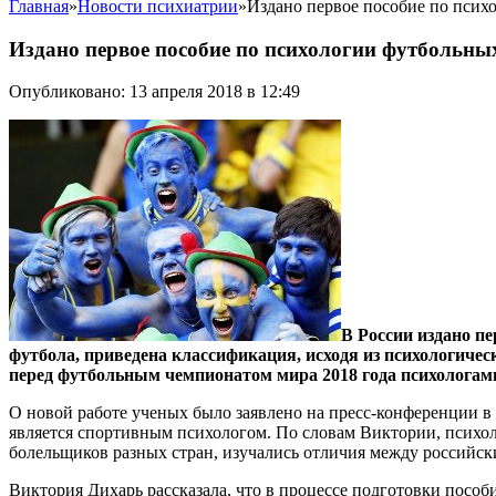
Главная
»
Новости психиатрии
»
Издано первое пособие по псих
Издано первое пособие по психологии футбольн
Опубликовано: 13 апреля 2018 в 12:49
В России издано п
футбола, приведена классификация, исходя из психологичес
перед футбольным чемпионатом мира 2018 года психологами
О новой работе ученых было заявлено на пресс-конференции в
является спортивным психологом. По словам Виктории, психол
болельщиков разных стран, изучались отличия между российс
Виктория Дихарь рассказала, что в процессе подготовки пособ