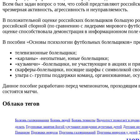
Всем был задан вопрос о том, что собой представляют российс
чрезмерная активность, агрессивность и неуправляемость.
В положительной оценке российских болельщиков большую рол
российской сборной (по сравнению с лидерами мирового футбо
оценке способствовала демонстрация в информационном поле 
В пособии «Основы психологии футбольных болельщиков» пре
телевизионные болельщики;
«карланы» -неопытные, юные болельщики;
«кузьмичи» -болельщики, не участвующие в акциях и пр
скарферы-болельщики, носящие шарфы с символикой сво
ультра с- группы поддержки команд, организованные, о
Данное пособие разработано перед чемпионатом, проходящим в 
состоятся матчи.
Облако тегов
Болезнь галлюцинации
Боязнь людей
Боязнь темноты
Видеотест помогает в прове
делать
Групповые занятия йогой улучшают поведение аутичных детей
Детские не
Пикацизм
Признаки невроза
Причины галлюцинаций
Причины неврозов у детей
нев