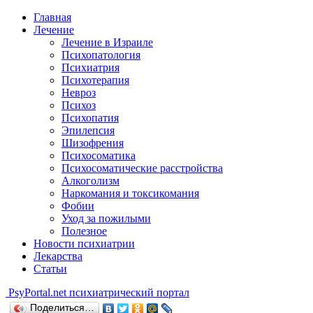
Главная
Лечение
Лечение в Израиле
Психопатология
Психиатрия
Психотерапия
Невроз
Психоз
Психопатия
Эпилепсия
Шизофрения
Психосоматика
Психосоматические расстройства
Алкоголизм
Наркомания и токсикомания
Фобии
Уход за пожилыми
Полезное
Новости психиатрии
Лекарства
Статьи
Psy
Portal.net
психиатрический портал
Поделиться…