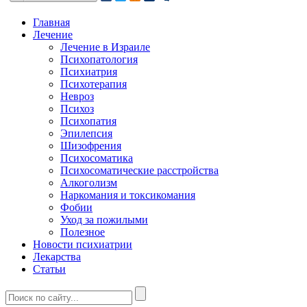
Главная
Лечение
Лечение в Израиле
Психопатология
Психиатрия
Психотерапия
Невроз
Психоз
Психопатия
Эпилепсия
Шизофрения
Психосоматика
Психосоматические расстройства
Алкоголизм
Наркомания и токсикомания
Фобии
Уход за пожилыми
Полезное
Новости психиатрии
Лекарства
Статьи