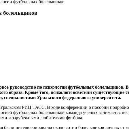
ологии футбольных болельщиков
ых болельщиков
ервое руководство по психологии футбольных болельщиков. В
кого образа. Кроме того, психологи осветили существующие 
, специалистами Уральского федерального университета.
 Уральском РИЦ ТАСС. В ходе конференции о пособии подробно р
огией футбольных болельщиков команда ученых занимается неск
кими и зарубежными любителями футбола.
ия были интервьюированы около сотни болельщиков других стран,