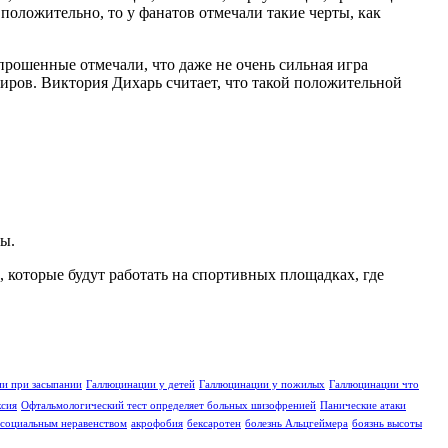
положительно, то у фанатов отмечали такие черты, как
рошенные отмечали, что даже не очень сильная игра
иров. Виктория Дихарь считает, что такой положительной
ы.
 которые будут работать на спортивных площадках, где
и при засыпании
Галлюцинации у детей
Галлюцинации у пожилых
Галлюцинации что
ксия
Офтальмологический тест определяет больных шизофренией
Панические атаки
социальным неравенством
акрофобия
бексаротен
болезнь Альцгеймера
боязнь высоты