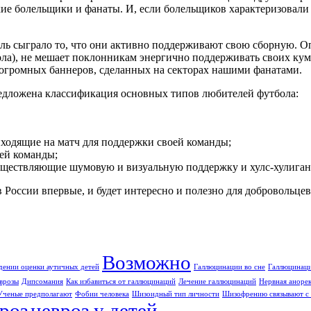
кие болельщики и фанаты. И, если болельщиков характеризовали 
ь сыграло то, что они активно поддерживают свою сборную. Оп
ла), не мешает поклонникам энергично поддерживать своих кум
огромных баннеров, сделанных на секторах нашими фанатами.
дложена классификация основных типов любителей футбола:
иходящие на матч для поддержки своей команды;
ей команды;
существляющие шумовую и визуальную поддержку и хулс-хулиган
России впервые, и будет интересно и полезно для добровольцев,
Возможно
дении оценки аутичных детей
Галлюцинации во сне
Галлюцинаци
врозы
Дипсомания
Как избавиться от галлюцинаций
Лечение галлюцинаций
Нервная аноре
Ученые предполагают
Фобии человека
Шизоидный тип личности
Шизофрению связывают с 
роз
невроз у детей