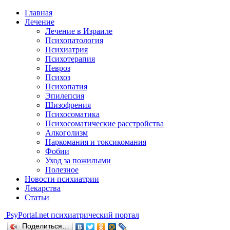
Главная
Лечение
Лечение в Израиле
Психопатология
Психиатрия
Психотерапия
Невроз
Психоз
Психопатия
Эпилепсия
Шизофрения
Психосоматика
Психосоматические расстройства
Алкоголизм
Наркомания и токсикомания
Фобии
Уход за пожилыми
Полезное
Новости психиатрии
Лекарства
Статьи
Psy
Portal.net
психиатрический портал
Поделиться…