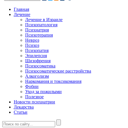
Главная
Лечение
Лечение в Израиле
Психопатология
Психиатрия
Психотерапия
Невроз
Психоз
Психопатия
Эпилепсия
Шизофрения
Психосоматика
Психосоматические расстройства
Алкоголизм
Наркомания и токсикомания
Фобии
Уход за пожилыми
Полезное
Новости психиатрии
Лекарства
Статьи