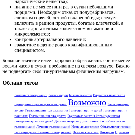
наркотические вещества);
питание не менее пяти раз в сутки небольшими
порциями. Необходим отказ от полуфабрикатов,
слишком горячей, острой и жареной еды; следует
включить в рацион продукты, богатые клетчаткой, а
также с достаточным количеством витаминов и
микроэлементов;
контроль артериального давления;
грамотное ведение родов квалифицированным
специалистом.
Большое значение имеет здоровый образ жизни: сон не менее
восьми часов в сутки, пребывание на свежем воздухе. Важно
не подвергать себя изнурительным физическим нагрузкам.
Облако тегов
Болезнь галлюцинации
Боязнь людей
Боязнь темноты
Видеотест помогает в
Возможно
проведении оценки аутичных детей
Галлюцинации
во сне
Галлюцинации при засыпании
Галлюцинации у детей
Галлюцинации у
пожилых
Галлюцинации что делать
Групповые занятия йогой улучшают
поведение аутичных детей
Детские неврозы
Дипсомания
Как избавиться от
галлюцинаций
Лечение галлюцинаций
Нервная анорексия
Офтальмологический
тест определяет больных шизофренией
Панические атаки
Пикацизм
Признаки