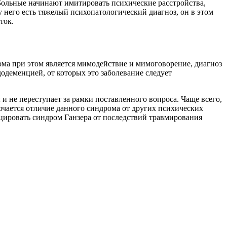
 Больные начинают имитировать психические расстройства,
у него есть тяжелый психопатологический диагноз, он в этом
ток.
ома при этом является мимодействие и мимоговорение, диагноз
додеменцией, от которых это заболевание следует
 и не переступает за рамки поставленного вопроса. Чаще всего,
лючается отличие данного синдрома от других психических
цировать синдром Ганзера от последствий травмирования