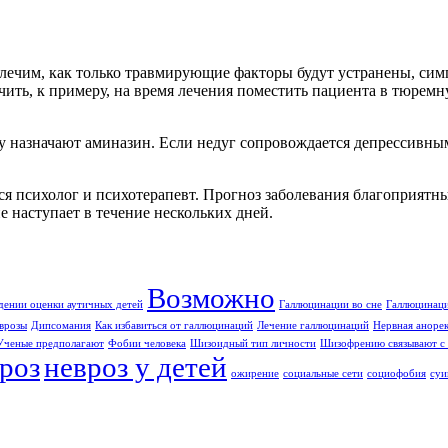
лечим, как только травмирующие факторы будут устранены, симп
гчить, к примеру, на время лечения поместить пациента в тюрем
у назначают аминазин. Если недуг сопровождается депрессивны
я психолог и психотерапевт. Прогноз заболевания благоприятн
 наступает в течение нескольких дней.
Возможно
дении оценки аутичных детей
Галлюцинации во сне
Галлюцинаци
врозы
Дипсомания
Как избавиться от галлюцинаций
Лечение галлюцинаций
Нервная аноре
Ученые предполагают
Фобии человека
Шизоидный тип личности
Шизофрению связывают с 
роз
невроз у детей
ожирение
социальные сети
социофобия
суи