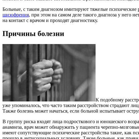
Больные, с таким диагнозом имитируют тяжелые психические рас
шизофрения
, при этом на самом деле такого диагноза у него н
на контакт с врачом и проходят диагностику.
Причины болезни
К подобному расстр
уже упоминалось, что часто таким расстройством страдают лиц
Также болезнь может начаться, если больной испытывает остру
В группу риска входят лица подросткового и юношеского возра
анамнеза, врач может обнаружить у пациента черепно-мозговы
имеют сопутствующие психические расстройства такие, как пс
прошло в антисоциальных условиях. Такие больные, как правил