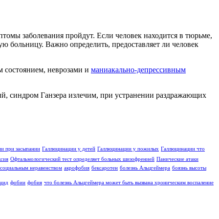
томы заболевания пройдут. Если человек находится в тюрьме,
ную больницу. Важно определить, предоставляет ли человек
м состоянием, неврозами и
маниакально-депрессивным
ый, синдром Ганзера излечим, при устранении раздражающих
и при засыпании
Галлюцинации у детей
Галлюцинации у пожилых
Галлюцинации что
ксия
Офтальмологический тест определяет больных шизофренией
Панические атаки
социальным неравенством
акрофобия
бексаротен
болезнь Альцгеймера
боязнь высоты
цид
фобии
фобия
что болезнь Альцгеймера может быть вызвана хроническим воспаление