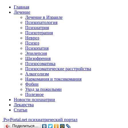
Главная
Лечение
Лечение в Израиле
Психопатология
Психиатрия
Психотерапия
Невроз
Психоз
Психопатия
Эпилепсия
Шизофрения
Психосоматика
Психосоматические расстройства
Алкоголизм
Наркомания и токсикомания
Фобии
Уход за пожилыми
Полезное
Новости психиатрии
Лекарства
Статьи
Psy
Portal.net
психиатрический портал
Поделиться…