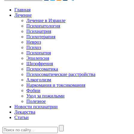
Главная
Лечение
Лечение в Израиле
Психопатология
Психиатрия
Психотерапия
Невроз
Психоз
Психопатия
Эпилепсия
Шизофрения
Психосоматика
Психосоматические расстройства
Алкоголизм
Наркомания и токсикомания
Фобии
Уход за пожилыми
Полезное
Новости психиатрии
Лекарства
Статьи