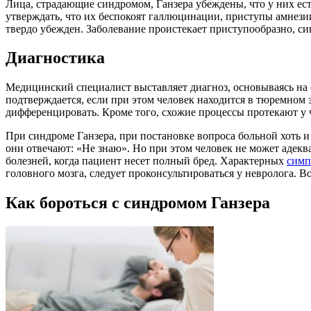
Лица, страдающие синдромом, Ганзера убеждены, что у них ест
утверждать, что их беспокоят галлюцинации, приступы амнезии 
твердо убежден. Заболевание проистекает приступообразно, с
Диагностика
Медицинский специалист выставляет диагноз, основываясь на 
подтверждается, если при этом человек находится в тюремно
дифференцировать. Кроме того, схожие процессы протекают у 
При синдроме Ганзера, при постановке вопроса больной хоть и 
они отвечают: «Не знаю». Но при этом человек не может адекв
болезней, когда пациент несет полный бред. Характерных
симп
головного мозга, следует проконсультироваться у невролога. 
Как бороться с синдромом Ганзера