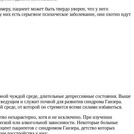
меру, пациент может быть твердо уверен, что у него
у них есть серьезное психическое заболевание, они охотно идут
бной чуждой среде, длительные депрессивные состояния. Выше
я ведущим и служит почвой для развития синдрома Ганзера.
 среде, от которой он стремится всеми силами избавиться.
тво нехарактерно, хотя и не исключено. При изучении
ческой или алкогольной зависимости. Некоторые больные
цент пациентов с синдромом Ганзера, детство которых
не расстройства у них: