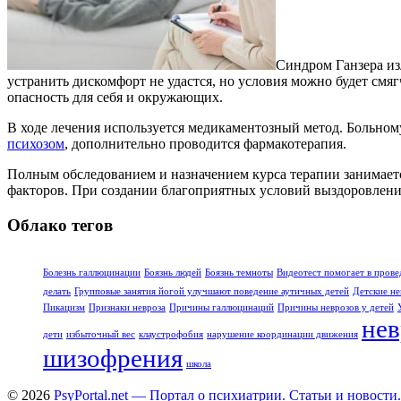
Синдром Ганзера из
устранить дискомфорт не удастся, но условия можно будет смя
опасность для себя и окружающих.
В ходе лечения используется медикаментозный метод. Больном
психозом
, дополнительно проводится фармакотерапия.
Полным обследованием и назначением курса терапии занимаетс
факторов. При создании благоприятных условий выздоровление
Облако тегов
Болезнь галлюцинации
Боязнь людей
Боязнь темноты
Видеотест помогает в прове
делать
Групповые занятия йогой улучшают поведение аутичных детей
Детские не
Пикацизм
Признаки невроза
Причины галлюцинаций
Причины неврозов у детей
нев
дети
избыточный вес
клаустрофобия
нарушение координации движения
шизофрения
школа
© 2026
PsyPortal.net — Портал о психиатрии. Статьи и новости.