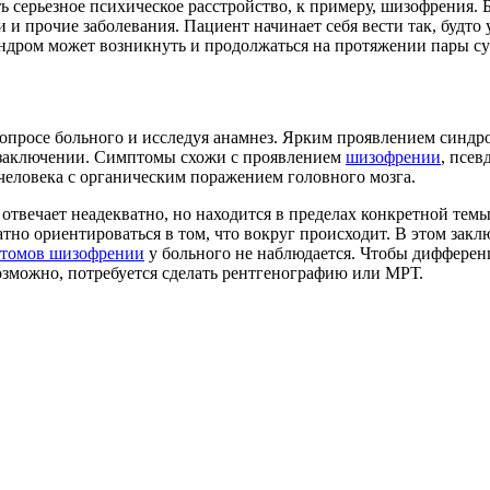
ь серьезное психическое расстройство, к примеру, шизофрения.
и прочие заболевания. Пациент начинает себя вести так, будто 
индром может возникнуть и продолжаться на протяжении пары су
опросе больного и исследуя анамнез. Ярким проявлением синдр
м заключении. Симптомы схожи с проявлением
шизофрении
, псев
человека с органическим поражением головного мозга.
отвечает неадекватно, но находится в пределах конкретной темы
атно ориентироваться в том, что вокруг происходит. В этом зак
томов шизофрении
у больного не наблюдается. Чтобы дифферен
Возможно, потребуется сделать рентгенографию или МРТ.