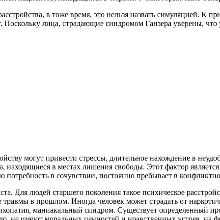
стройства, в тоже время, это нельзя назвать симуляцией. К при
ет. Поскольку лица, страдающие синдромом Ганзера уверены, что 
ойству могут привести стрессы, длительное нахождение в неудо
а, находящиеся в местах лишения свободы. Этот фактор являетс
ю потребность в сочувствии, постоянно пребывает в конфликтной
ста. Для людей старшего поколения такое психическое расстройс
е травмы в прошлом. Иногда человек может страдать от наркоти
ихопатия, маниакальный синдром. Существует определенный про
о, не имеют моральных ценностей и нравственных устоев, на фо