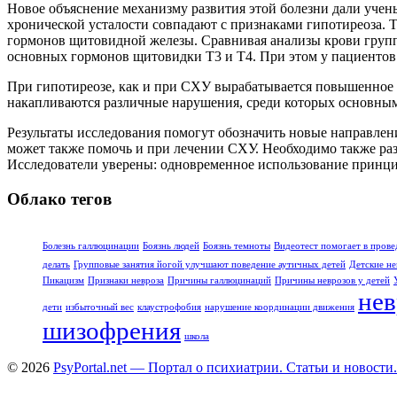
Новое объяснение механизму развития этой болезни дали учен
хронической усталости совпадают с признаками гипотиреоза. 
гормонов щитовидной железы. Сравнивая анализы крови групп
основных гормонов щитовидки Т3 и Т4. При этом у пациентов
При гипотиреозе, как и при СХУ вырабатывается повышенное ч
накапливаются различные нарушения, среди которых основным 
Результаты исследования помогут обозначить новые направлен
может также помочь и при лечении СХУ. Необходимо также ра
Исследователи уверены: одновременное использование принци
Облако тегов
Болезнь галлюцинации
Боязнь людей
Боязнь темноты
Видеотест помогает в прове
делать
Групповые занятия йогой улучшают поведение аутичных детей
Детские не
Пикацизм
Признаки невроза
Причины галлюцинаций
Причины неврозов у детей
нев
дети
избыточный вес
клаустрофобия
нарушение координации движения
шизофрения
школа
© 2026
PsyPortal.net — Портал о психиатрии. Статьи и новости.