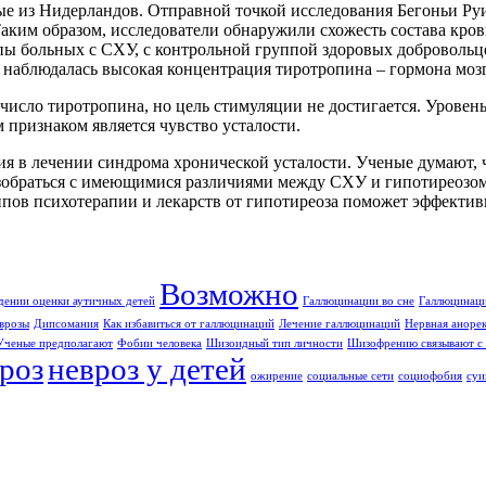
ые из Нидерландов. Отправной точкой исследования Бегоньи Руи
Таким образом, исследователи обнаружили схожесть состава кр
ы больных с СХУ, с контрольной группой здоровых добровольце
 наблюдалась высокая концентрация тиротропина – гормона моз
исло тиротропина, но цель стимуляции не достигается. Уровень
признаком является чувство усталости.
ия в лечении синдрома хронической усталости. Ученые думают, 
зобраться с имеющимися различиями между СХУ и гипотиреозом
пов психотерапии и лекарств от гипотиреоза поможет эффектив
Возможно
дении оценки аутичных детей
Галлюцинации во сне
Галлюцинаци
врозы
Дипсомания
Как избавиться от галлюцинаций
Лечение галлюцинаций
Нервная аноре
Ученые предполагают
Фобии человека
Шизоидный тип личности
Шизофрению связывают с 
роз
невроз у детей
ожирение
социальные сети
социофобия
суи