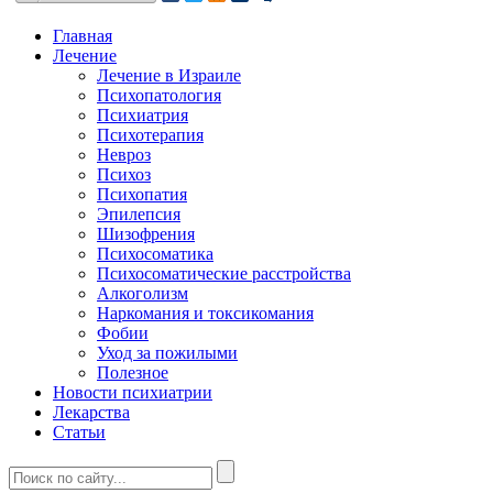
Главная
Лечение
Лечение в Израиле
Психопатология
Психиатрия
Психотерапия
Невроз
Психоз
Психопатия
Эпилепсия
Шизофрения
Психосоматика
Психосоматические расстройства
Алкоголизм
Наркомания и токсикомания
Фобии
Уход за пожилыми
Полезное
Новости психиатрии
Лекарства
Статьи