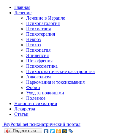
Главная
Лечение
Лечение в Израиле
Психопатология
Психиатрия
Психотерапия
Невроз
Психоз
Психопатия
Эпилепсия
Шизофрения
Психосоматика
Психосоматические расстройства
Алкоголизм
Наркомания и токсикомания
Фобии
Уход за пожилыми
Полезное
Новости психиатрии
Лекарства
Статьи
Psy
Portal.net
психиатрический портал
Поделиться…