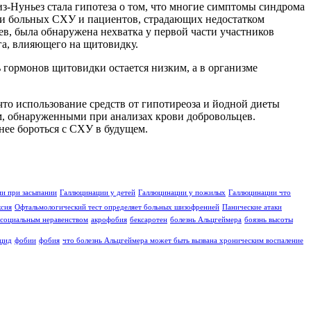
з-Нуньез стала гипотеза о том, что многие симптомы синдрома
ови больных СХУ и пациентов, страдающих недостатком
в, была обнаружена нехватка у первой части участников
га, влияющего на щитовидку.
 гормонов щитовидки остается низким, а в организме
что использование средств от гипотиреоза и йодной диеты
, обнаруженными при анализах крови добровольцев.
нее бороться с СХУ в будущем.
и при засыпании
Галлюцинации у детей
Галлюцинации у пожилых
Галлюцинации что
ксия
Офтальмологический тест определяет больных шизофренией
Панические атаки
социальным неравенством
акрофобия
бексаротен
болезнь Альцгеймера
боязнь высоты
цид
фобии
фобия
что болезнь Альцгеймера может быть вызвана хроническим воспаление