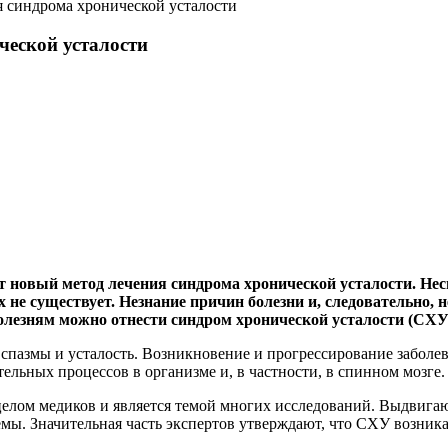
я синдрома хронической усталости
ческой усталости
 новый метод лечения синдрома хронической усталости. Нес
 не существует. Незнание причин болезни и, следовательно,
болезням можно отнести синдром хронической усталости (СХУ
спазмы и усталость. Возникновение и прогрессирование заболе
льных процессов в организме и, в частности, в спинном мозге.
елом медиков и является темой многих исследований. Выдвигаю
ы. Значительная часть экспертов утверждают, что СХУ возника