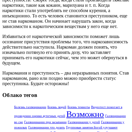
наркотики, такие как кокаин, марихуана и т. п. Когда
наркотики стали употреблять не способом курения, а
инъекционно. То есть человек становится преступником, еще
не став наркоманом. Он начинает нарушать закон, когда
зависимости к наркотическим веществам у него еще нет.
Избавиться от наркотической зависимости поможет лишь
осознание присутствия проблемы того, что наркозависимость
действительно наступила. Наркоман должен понять, что
изначально потянуло его принять дозу, что заставляет
принимать его наркотики сейчас, чем это может обернуться в
будущем.
Наркомания и преступность – два неразрывных понятия. Став
наркоманом, рано или поздно можно приобрести статус
преступника. Будьте осторожны!
Облако тегов
Болезнь галлюцинации
Боязнь людей
Боязнь темноты
Видеотест помогает в
Возможно
проведении оценки аутичных детей
Галлюцинации
во сне
Галлюцинации при засыпании
Галлюцинации у детей
Галлюцинации у
пожилых
Галлюцинации что делать
Групповые занятия йогой улучшают