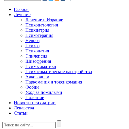
Главная
Лечение
Лечение в Израиле
Психопатология
Психиатрия
Психотерапия
Невроз
Психоз
Психопатия
Эпилепсия
Шизофрения
Психосоматика
Психосоматические расстройства
Алкоголизм
Наркомания и токсикомания
Фобии
Уход за пожилыми
Полезное
Новости психиатрии
Лекарства
Статьи