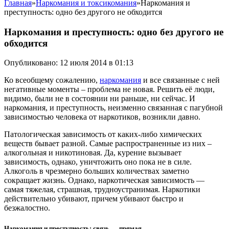
Главная
»
Наркомания и токсикомания
»
Наркомания и
преступность: одно без другого не обходится
Наркомания и преступность: одно без другого не
обходится
Опубликовано: 12 июля 2014 в 01:13
Ко всеобщему сожалению,
наркомания
и все связанные с ней
негативные моменты – проблема не новая. Решить её люди,
видимо, были не в состоянии ни раньше, ни сейчас. И
наркомания, и преступность, неизменно связанная с пагубной
зависимостью человека от наркотиков, возникли давно.
Патологическая зависимость от каких-либо химических
веществ бывает разной. Самые распространенные из них –
алкогольная и никотиновая. Да, курение вызывает
зависимость, однако, уничтожить оно пока не в силе.
Алкоголь в чрезмерно больших количествах заметно
сокращает жизнь. Однако, наркотическая зависимость —
самая тяжелая, страшная, трудноустранимая. Наркотики
действительно убивают, причем убивают быстро и
безжалостно.
Наркомания и преступность: связь — прямая