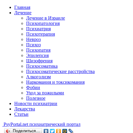
Главная
Лечение
Лечение в Израиле
Психопатология
Психиатрия
Психотерапия
Невроз
Психоз
Психопатия
Эпилепсия
Шизофрения
Психосоматика
Психосоматические расстройства
Алкоголизм
Наркомания и токсикомания
Фобии
Уход за пожилыми
Полезное
Новости психиатрии
Лекарства
Статьи
Psy
Portal.net
психиатрический портал
Поделиться…