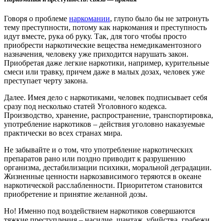
Говоря о проблеме
наркомании
, глупо было бы не затронуть
тему преступности, потому как наркомания и преступность
идут вместе, рука об руку. Так, для того чтобы просто
приобрести наркотические вещества немедикаментозного
назначения, человеку уже приходится нарушать закон.
Приобретая даже легкие наркотики, например, курительные
смеси или травку, причем даже в малых дозах, человек уже
преступает черту закона.
Далее. Имея дело с наркотиками, человек подписывает себя
сразу под несколько статей Уголовного кодекса.
Производство, хранение, распространение, транспортировка,
употребление наркотиков – действия уголовно наказуемые
практически во всех странах мира.
Не забывайте и о том, что употребление наркотических
препаратов рано или поздно приводит к разрушению
организма, дестабилизации психики, моральной деградации.
Жизненные ценности наркозависимого теряются в океане
наркотической расслабленности. Приоритетом становится
приобретение и принятие желанной дозы.
Но! Именно под воздействием наркотиков совершаются
тяжкие преступления – насилие, шантаж, убийства, грабежи.