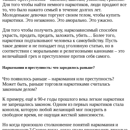
Для того чтобы найти немного наркотиков, люди продают все
то, что было нажито семьей в течение долгих лет.
Молоденькие девочки торгуют своим телом, чтобы купить
наркотики. Это незаконно. Это аморально. Это ужасно.
Для того чтобы получить дозу, наркозависимый способен
украсть, продать, предать, заложить, убить… Более того,
наркотики подталкивают человека к самоубийству. Пусть
такое деяние и не попадает под уголовную статью, но в
соответствии с моральными и религиозными канонами – это
величайший грех и преступление против себя самого.
Наркомания и преступность: что зародилось раньше?
Что появилось раньше – наркомания или преступность?
Может быть, раньше торговля наркотиками считалась
законным делом?
К примеру, ещё в 90-е годы прошлого века легкие наркотики
не запрещались законом. Одним из первых наркотиков стала
конопля, которую любой желающий мог покурить в
свободное время, не ощущая жесткой зависимости.
Но когда произошло столкновение понятий наркомания и
преступность? Скорее тогда, когда стали производить тяжелые