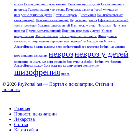
во сне
Галлюцинации при засыпании
Галлюцинации у детей
Галлюцинации у
пожилых
Галлюцинации что делать
Групповые занятия йогой улучшают
поведение аутичных детей
Детские неврозы
Дипсомания
Как избавиться от
галлюцинаций
Лечение галлюцинаций
Нервная анорексия
Офтальмологический
тест определяет больных шизофренией
Панические атаки
Пикацизм
Признаки
невроза
Причины галлюцинаций
Причины неврозов у детей
Ученые
предполагают
Фобии человека
Шизоидный тип личности
Шизофрению
связывают с социальным неравенством
акрофобия
бексаротен
болезнь
Альцгеймера
боязнь высоты
дети
избыточный вес
клаустрофобия
нарушение
невроз
невроз у детей
координации движения
ожирение
социальные сети
социофобия
суицид
фобии
фобия
что болезнь
Альцгеймера может быть вызвана хроническим воспаление
шизофрения
школа
© 2026
PsyPortal.net — Портал о психиатрии. Статьи и
новости.
Главная
Новости психиатрии
Лекарства
Статьи
Карта сайта