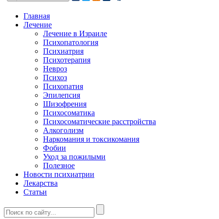
Главная
Лечение
Лечение в Израиле
Психопатология
Психиатрия
Психотерапия
Невроз
Психоз
Психопатия
Эпилепсия
Шизофрения
Психосоматика
Психосоматические расстройства
Алкоголизм
Наркомания и токсикомания
Фобии
Уход за пожилыми
Полезное
Новости психиатрии
Лекарства
Статьи