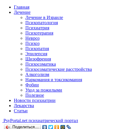
Главная
Лечение
Лечение в Израиле
Психопатология
Психиатрия
Психотерапия
Невроз
Психоз
Психопатия
Эпилепсия
Шизофрения
Психосоматика
Психосоматические расстройства
Алкоголизм
Наркомания и токсикомания
Фобии
Уход за пожилыми
Полезное
Новости психиатрии
Лекарства
Статьи
Psy
Portal.net
психиатрический портал
Поделиться…