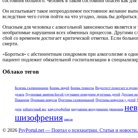
состояния больного. Человек в таком состоянии опасен как для
Он испытывает такое непреодолимое постоянное желание выпить
вследствие чего готов пойти на что угодно, лишь бы добраться
Опасным для человека с алкогольной зависимостью является и 
необратимые нарушения всех обменных процессов. Другими сл
сбой со временем достигает критической отметки. Если больно
смерти.
«Бороться» с абстинентным синдромом при алкоголизме в один
пациент подлежит обязательной госпитализации в специализир
Облако тегов
Болезнь галлюцинации
Боязнь людей
Боязнь темноты
Видеотест помогает в прове
делать
Групповые занятия йогой улучшают поведение аутичных детей
Детские не
Пикацизм
Признаки невроза
Причины галлюцинаций
Причины неврозов у детей
нев
дети
избыточный вес
клаустрофобия
нарушение координации движения
шизофрения
школа
© 2026
PsyPortal.net — Портал о психиатрии. Статьи и новости.