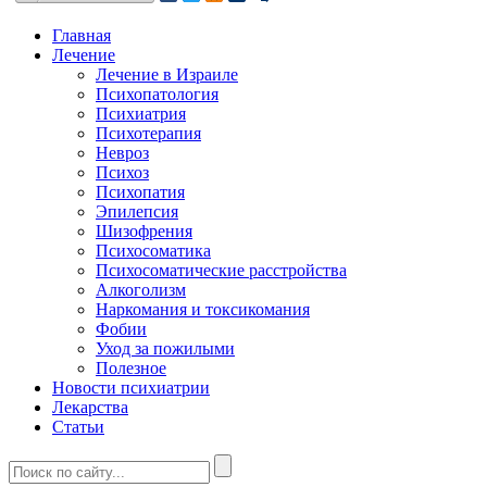
Главная
Лечение
Лечение в Израиле
Психопатология
Психиатрия
Психотерапия
Невроз
Психоз
Психопатия
Эпилепсия
Шизофрения
Психосоматика
Психосоматические расстройства
Алкоголизм
Наркомания и токсикомания
Фобии
Уход за пожилыми
Полезное
Новости психиатрии
Лекарства
Статьи