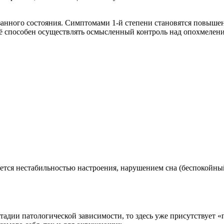
занного состояния. Симптомами 1-й степени становятся повыше
щё способен осуществлять осмысленный контроль над опохмелен
зуется нестабильностью настроения, нарушением сна (беспокойн
стадии патологической зависимости, то здесь уже присутствует