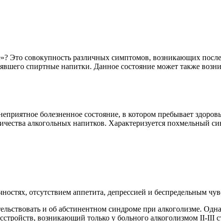
»? Это совокупность различных симптомов, возникающих после 
лявшего спиртные напитки. Данное состояние может также возн
приятное болезненное состояние, в котором пребывает здоровый
личества алкогольных напитков. Характеризуется похмельный 
чностях, отсутствием аппетита, депрессией и беспредельным чу
ельствовать и об абстинентном синдроме при алкоголизме. Одна
тройств, возникающий только у больного алкоголизмом II-III 