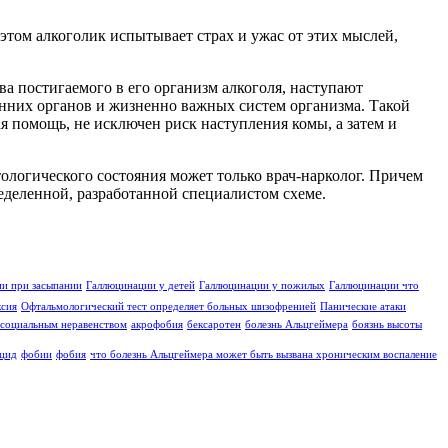
этом алкоголик испытывает страх и ужас от этих мыслей,
а постигаемого в его организм алкоголя, наступают
нних органов и жизненно важных систем организма. Такой
я помощь, не исключен риск наступления комы, а затем и
ологического состояния может только врач-нарколог. Причем
еделенной, разработанной специалистом схеме.
и при засыпании
Галлюцинации у детей
Галлюцинации у пожилых
Галлюцинации что
ксия
Офтальмологический тест определяет больных шизофренией
Панические атаки
социальным неравенством
акрофобия
бексаротен
болезнь Альцгеймера
боязнь высоты
цид
фобии
фобия
что болезнь Альцгеймера может быть вызвана хроническим воспаление