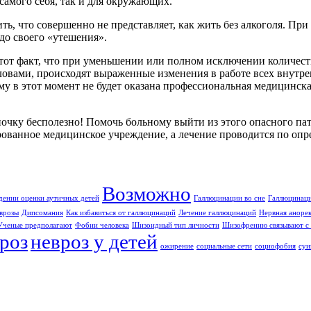
 самого себя, так и для окружающих.
, что совершенно не представляет, как жить без алкоголя. При 
 до своего «утешения».
тот факт, что при уменьшении или полном исключении количеств
овами, происходят выраженные изменения в работе всех внутре
му в этот момент не будет оказана профессиональная медицинска
очку бесполезно! Помочь больному выйти из этого опасного пат
ованное медицинское учреждение, а лечение проводится по опр
Возможно
дении оценки аутичных детей
Галлюцинации во сне
Галлюцинаци
врозы
Дипсомания
Как избавиться от галлюцинаций
Лечение галлюцинаций
Нервная аноре
Ученые предполагают
Фобии человека
Шизоидный тип личности
Шизофрению связывают с 
роз
невроз у детей
ожирение
социальные сети
социофобия
суи