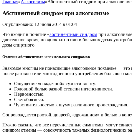
Главная
»
Алкоголизм
»
Абстинентный синдром при алкоголизме
Абстинентный синдром при алкоголизме
Опубликовано: 12 июля 2014 в 01:04
Что входит в понятие «
абстинентный синдром
при алкоголизме
длительное время, неоднократно или в больших дозах употреб
дозы спиртного.
Отличия абстинентного и похмельного синдромов
Знакомое многим не понаслышке алкогольное похмелье — это не
после разового или многодневного употребления большого ко
Ощущение «наждачной» сухости во рту.
Головной болью разной степени интенсивности.
Нервозностью.
Светобоязнью.
Чувствительностью к шуму различного происхождения.
Сопровождается рвотой, диареей, «дрожанием» и болью в коне
Нужно сказать, что все перечисленные симптомы, могут свидет
синдром отмены — совокупность тяжелых физиологических расс