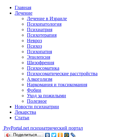
Главная
Лечение
Лечение в Израиле
Психопатология
Психиатрия
Психотерапия
Невроз
Психоз
Психопатия
Эпилепсия
Шизофрения
Психосоматика
Психосоматические расстройства
Алкоголизм
Наркомания и токсикомания
Фобии
Уход за пожилыми
Полезное
Новости психиатрии
Лекарства
Статьи
Psy
Portal.net
психиатрический портал
Поделиться…