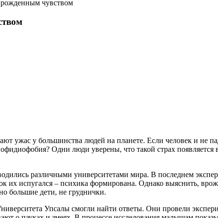
 врожденным чувством
ством
ают ужас у большинства людей на планете. Если человек и не п
фидиофобия? Одни люди уверены, что такой страх появляется в 
водились различными университетами мира. В последнем экспер
ок их испугался – психика формирована. Однако выяснить, вро
но большие дети, не груднички.
иверситета Упсалы смогли найти ответы. Они провели экспериме
ают о пауках и змеях. В процессе исследования малышам показы