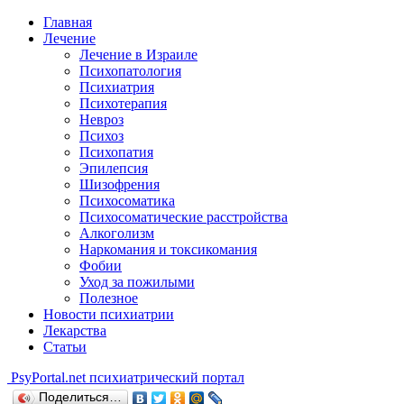
Главная
Лечение
Лечение в Израиле
Психопатология
Психиатрия
Психотерапия
Невроз
Психоз
Психопатия
Эпилепсия
Шизофрения
Психосоматика
Психосоматические расстройства
Алкоголизм
Наркомания и токсикомания
Фобии
Уход за пожилыми
Полезное
Новости психиатрии
Лекарства
Статьи
Psy
Portal.net
психиатрический портал
Поделиться…