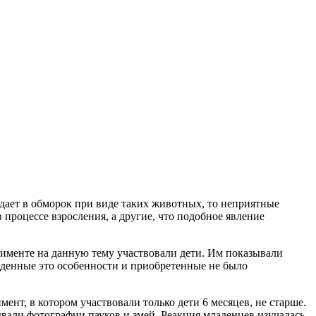
адает в обморок при виде таких животных, то неприятные
процессе взросления, а другие, что подобное явление
именте на данную тему участвовали дети. Им показывали
жденные это особенности и приобретенные не было
нт, в котором участвовали только дети 6 месяцев, не старше.
вали фотографии пауков и змей. Реакция младенцев изучалась,