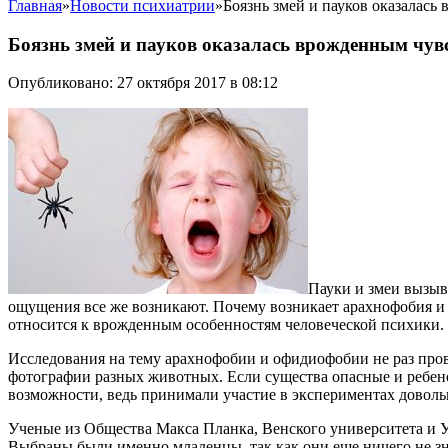
Главная
»
Новости психиатрии
»
Боязнь змей и пауков оказалась
Боязнь змей и пауков оказалась врожденным чув
Опубликовано: 27 октября 2017 в 08:12
Пауки и змеи вызыв
ощущения все же возникают. Почему возникает арахнофобия и о
относится к врожденным особенностям человеческой психики.
Исследования на тему арахнофобии и офидиофобии не раз про
фотографии разных животных. Если существа опасные и ребен
возможности, ведь принимали участие в экспериментах доволь
Ученые из Общества Макса Планка, Венского университета и Ун
Выбраны были именно младенцы, так как они еще ничего не зн