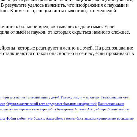
 В результате удалось выяснить, что изображения с пауками и
бию. Кроме того, специалисты выяснили, что медведей
причинить большой вред, оказывались ядовитыми. Если
ила от змей и пауков, от которых скрыться намного сложнее,
нейроны, которые реагируют именно на змей. На распознавание
и сталкиваются с такой опасностью и сейчас, если проживают в
и при засыпании
Галлюцинации у детей
Галлюцинации у пожилых
Галлюцинации что
ксия
Офтальмологический тест определяет больных шизофренией
Панические атаки
социальным неравенством
акрофобия
бексаротен
болезнь Альцгеймера
боязнь высоты
цид
фобии
фобия
что болезнь Альцгеймера может быть вызвана хроническим воспаление