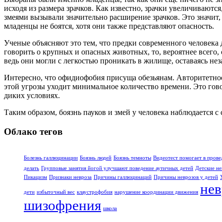
исходя из размера зрачков. Как известно, зрачки увеличиваются
змеями вызывали значительно расширение зрачков. Это значит
младенцы не боятся, хотя они также представляют опасность.
Ученые объясняют это тем, что предки современного человека
говорить о крупных и опасных животных, то, вероятнее всего,
ведь они могли с легкостью проникать в жилище, оставаясь не
Интересно, что офидиофобия присуща обезьянам. Авторитетное
этой угрозы уходит минимальное количество времени. Это говор
диких условиях.
Таким образом, боязнь пауков и змей у человека наблюдается с 
Облако тегов
Болезнь галлюцинации
Боязнь людей
Боязнь темноты
Видеотест помогает в прове
делать
Групповые занятия йогой улучшают поведение аутичных детей
Детские не
Пикацизм
Признаки невроза
Причины галлюцинаций
Причины неврозов у детей
нев
дети
избыточный вес
клаустрофобия
нарушение координации движения
шизофрения
школа