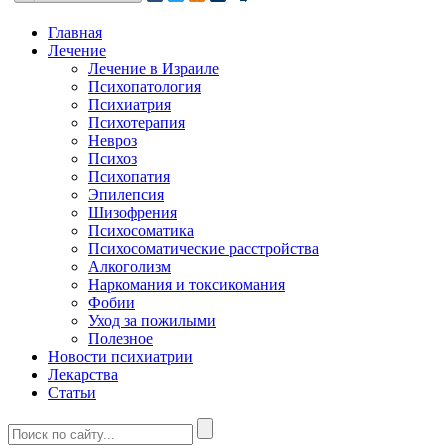
Главная
Лечение
Лечение в Израиле
Психопатология
Психиатрия
Психотерапия
Невроз
Психоз
Психопатия
Эпилепсия
Шизофрения
Психосоматика
Психосоматические расстройства
Алкоголизм
Наркомания и токсикомания
Фобии
Уход за пожилыми
Полезное
Новости психиатрии
Лекарства
Статьи