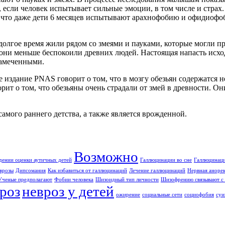
, если человек испытывает сильные эмоции, в том числе и страх.
, что даже дети 6 месяцев испытывают арахнофобию и офидиофо
 долгое время жили рядом со змеями и пауками, которые могли 
 они меньше беспокоили древних людей. Настоящая напасть исход
замеченными.
 издание PNAS говорит о том, что в мозгу обезьян содержатся 
ит о том, что обезьяны очень страдали от змей в древности. Он
самого раннего детства, а также является врожденной.
Возможно
дении оценки аутичных детей
Галлюцинации во сне
Галлюцинаци
врозы
Дипсомания
Как избавиться от галлюцинаций
Лечение галлюцинаций
Нервная аноре
Ученые предполагают
Фобии человека
Шизоидный тип личности
Шизофрению связывают с 
роз
невроз у детей
ожирение
социальные сети
социофобия
суи