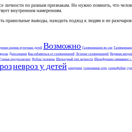
е личности по разным признакам. Но нужно помнить, что челове
ствует внутренним намерениям.
ать правильные выводы, находить подход к людям и не разочаров
Возможно
дении оценки аутичных детей
Галлюцинации во сне
Галлюцинаци
врозы
Дипсомания
Как избавиться от галлюцинаций
Лечение галлюцинаций
Нервная аноре
Ученые предполагают
Фобии человека
Шизоидный тип личности
Шизофрению связывают с 
роз
невроз у детей
ожирение
социальные сети
социофобия
суи