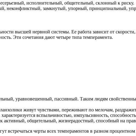
есерьезный, исполнительный, общительный, склонный к риску.
й, неконфликтный, замкнутый, упорный, принципиальный, упр
ьности высшей нервной системы. Ее работа зависит от скорости
ность. Эти сочетания дают четыре типа темперамента.
льный, уравновешенный, пассивный. Таким людям свойственны:
ланхолики живут чувствами, переживают по мелочам, раздражит
характеризуется вспыльчивостью, импульсивность, способность
к активный, общительный, жизнерадостный, способный на пра
гут встречаться черты всех темпераментов в разном процентно