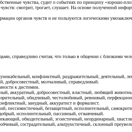
бственные чувства, судит о событиях по принципу «хорошо-плох
увств: смотрит, трогает, слушает. На основе полученной инфо
рмации органов чувств и не пользуются логическими умозаключ
ьми, справедливо считая, что только в общении с близкими чел
уникабельный, конфликтный, раздражительный, деятельный, л
, добросовестный, молчаливый, справедливый.
мности к дистимии.
ный, аккуратный, добросовестный, властный, любящий животны
озрительный, обидчивый, честолюбивый, ревнивый, перфекцион
онфликтный, занудный, аккуратист и формалист.
кий, пессимистичный, беззащитный, исполнительный, самокрит
добрый, исполнительный, пассивный, отзывчивый.
лекающий, обходительный, эгоистичный, неординарный, хвастли
юбчивый, сострадательный, альтруистичный, склонный преувели