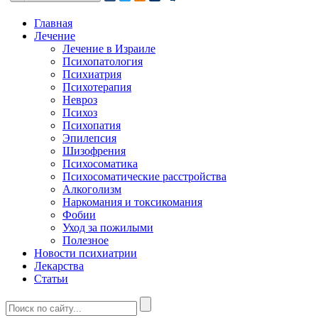
Главная
Лечение
Лечение в Израиле
Психопатология
Психиатрия
Психотерапия
Невроз
Психоз
Психопатия
Эпилепсия
Шизофрения
Психосоматика
Психосоматические расстройства
Алкоголизм
Наркомания и токсикомания
Фобии
Уход за пожилыми
Полезное
Новости психиатрии
Лекарства
Статьи