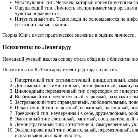
Чувствующий тип. Человек, который ориентируется на со
Ощущающий тип. Личность воспринимает мир органами ч
чувства подавляются.
Интуитивный тип. Такие люди не основываются на инфо
бессознательные знания.
Теория Юнга имеет практическое значение в оценке личности.
Психотипы по Леонгарду
Немецкий ученый взял за основу стиль общения с близкими люд
Психотипы по К.Леонгарду имеют ряд характеристик:
Гипертимный тип: оптимистичный, инициативный, комм
Дистимный: пессимистичный, неконфликтный, замкнутый
Циклоидный: переменчивый тип с переходом от гиперти
Возбудимый тип: медлительный, угрюмый, раздражитель
Застревающий тип: справедливый, любознательный, под
Педантичный тип: надежный, серьезный, пассивный, нек
Тревожный тип: неуверенный в себе, дружелюбный, роб
Эмотивный тип: слезливый, ранимый, сострадательный, 
Демонстративный тип: артистичный, самоуверенный, ув
Экзальтированный тип: общительный, переменчивый, вл
испытывающий яркие чувства.