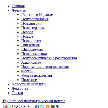
Главная
Лечение
Лечение в Израиле
Психопатология
Психиатрия
Психотерапия
Невроз
Психоз
Психопатия
Эпилепсия
Шизофрения
Психосоматика
Психосоматические расстройства
Алкоголизм
Наркомания и токсикомания
Фобии
Уход за пожилыми
Полезное
Новости психиатрии
Лекарства
Статьи
Psy
Portal.net
психиатрический портал
Поделиться…