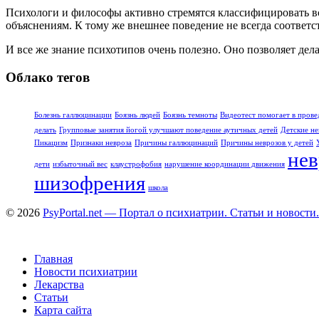
Психологи и философы активно стремятся классифицировать вс
объяснениям. К тому же внешнее поведение не всегда соответ
И все же знание психотипов очень полезно. Оно позволяет дел
Облако тегов
Болезнь галлюцинации
Боязнь людей
Боязнь темноты
Видеотест помогает в прове
делать
Групповые занятия йогой улучшают поведение аутичных детей
Детские не
Пикацизм
Признаки невроза
Причины галлюцинаций
Причины неврозов у детей
нев
дети
избыточный вес
клаустрофобия
нарушение координации движения
шизофрения
школа
© 2026
PsyPortal.net — Портал о психиатрии. Статьи и новости.
Главная
Новости психиатрии
Лекарства
Статьи
Карта сайта