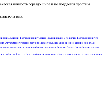
ческая личность гораздо шире и не поддается простым
ываться в них.
и при засыпании
Галлюцинации у детей
Галлюцинации у пожилых
Галлюцинации что
ксия
Офтальмологический тест определяет больных шизофренией
Панические атаки
социальным неравенством
акрофобия
бексаротен
болезнь Альцгеймера
боязнь высоты
цид
фобии
фобия
что болезнь Альцгеймера может быть вызвана хроническим воспаление