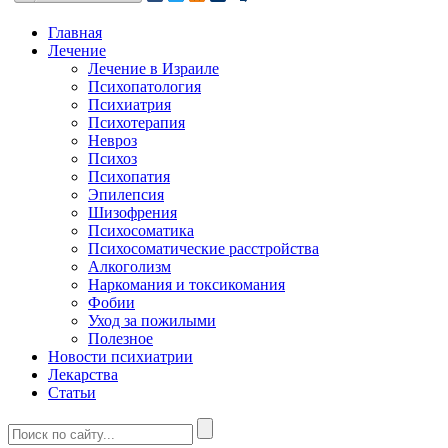
Главная
Лечение
Лечение в Израиле
Психопатология
Психиатрия
Психотерапия
Невроз
Психоз
Психопатия
Эпилепсия
Шизофрения
Психосоматика
Психосоматические расстройства
Алкоголизм
Наркомания и токсикомания
Фобии
Уход за пожилыми
Полезное
Новости психиатрии
Лекарства
Статьи