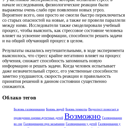
начале исследования, физиологические реакции были
выражены очень слабо при появлении новых угроз.
Вероятнее всего, они просто не смогли быстро переключиться
со старых опасностей на новые, а также не провели параллели
между ними. Исследователи также смоделировали учебный
процесс, чтобы выяснить, как стрессовое состояние человека
влияет на усвоение информации, способности решать задачи
и на общий обучающий процесс в целом.
Результаты оказались неутешительными, в ходе эксперимента
выяснилось, что стресс крайне негативно влияет на процесс
обучения, снижает способность запоминать новую
информацию и решать задачи. Когда человек испытывает
даже незначительный стресс, его умственные способности
заметно ухудшаются, скорость реакции и правильность
принятия решений в данном состоянии существенно
снижаются.
Облако тегов
Болезнь галлюцинации
Боязнь людей
Боязнь темноты
Видеотест помогает в
Возможно
проведении оценки аутичных детей
Галлюцинации
во сне
Галлюцинации при засыпании
Галлюцинации у детей
Галлюцинации у