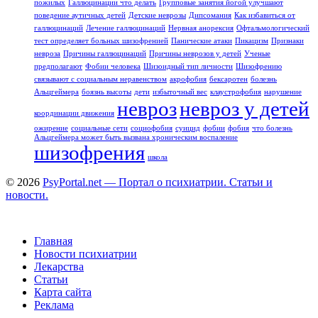
пожилых
Галлюцинации что делать
Групповые занятия йогой улучшают
поведение аутичных детей
Детские неврозы
Дипсомания
Как избавиться от
галлюцинаций
Лечение галлюцинаций
Нервная анорексия
Офтальмологический
тест определяет больных шизофренией
Панические атаки
Пикацизм
Признаки
невроза
Причины галлюцинаций
Причины неврозов у детей
Ученые
предполагают
Фобии человека
Шизоидный тип личности
Шизофрению
связывают с социальным неравенством
акрофобия
бексаротен
болезнь
Альцгеймера
боязнь высоты
дети
избыточный вес
клаустрофобия
нарушение
невроз
невроз у детей
координации движения
ожирение
социальные сети
социофобия
суицид
фобии
фобия
что болезнь
Альцгеймера может быть вызвана хроническим воспаление
шизофрения
школа
© 2026
PsyPortal.net — Портал о психиатрии. Статьи и
новости.
Главная
Новости психиатрии
Лекарства
Статьи
Карта сайта
Реклама