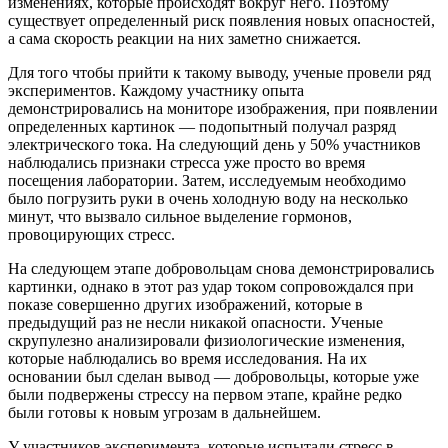
изменениях, которые происходят вокруг него. Поэтому
существует определенный риск появления новых опасностей,
а сама скорость реакции на них заметно снижается.
Для того чтобы прийти к такому выводу, ученые провели ряд
экспериментов. Каждому участнику опыта
демонстрировались на мониторе изображения, при появлении
определенных картинок — подопытный получал разряд
электрического тока. На следующий день у 50% участников
наблюдались признаки стресса уже просто во время
посещения лаборатории. Затем, исследуемым необходимо
было погрузить руки в очень холодную воду на несколько
минут, что вызвало сильное выделение гормонов,
провоцирующих стресс.
На следующем этапе добровольцам снова демонстрировались
картинки, однако в этот раз удар током сопровождался при
показе совершенно других изображений, которые в
предыдущий раз не несли никакой опасности. Ученые
скрупулезно анализировали физиологические изменения,
которые наблюдались во время исследования. На их
основании был сделан вывод — добровольцы, которые уже
были подвержены стрессу на первом этапе, крайне редко
были готовы к новым угрозам в дальнейшем.
У участников эксперимента, которые испытали стресс в