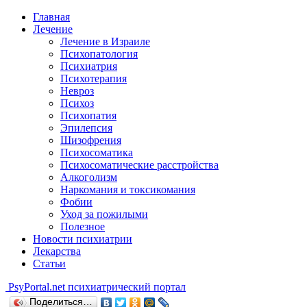
Главная
Лечение
Лечение в Израиле
Психопатология
Психиатрия
Психотерапия
Невроз
Психоз
Психопатия
Эпилепсия
Шизофрения
Психосоматика
Психосоматические расстройства
Алкоголизм
Наркомания и токсикомания
Фобии
Уход за пожилыми
Полезное
Новости психиатрии
Лекарства
Статьи
Psy
Portal.net
психиатрический портал
Поделиться…