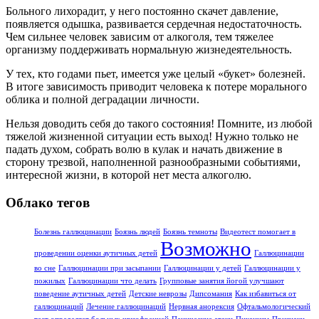
Больного лихорадит, у него постоянно скачет давление,
появляется одышка, развивается сердечная недостаточность.
Чем сильнее человек зависим от алкоголя, тем тяжелее
организму поддерживать нормальную жизнедеятельность.
У тех, кто годами пьет, имеется уже целый «букет» болезней.
В итоге зависимость приводит человека к потере морального
облика и полной деградации личности.
Нельзя доводить себя до такого состояния! Помните, из любой
тяжелой жизненной ситуации есть выход! Нужно только не
падать духом, собрать волю в кулак и начать движение в
сторону трезвой, наполненной разнообразными событиями,
интересной жизни, в которой нет места алкоголю.
Облако тегов
Болезнь галлюцинации
Боязнь людей
Боязнь темноты
Видеотест помогает в
Возможно
проведении оценки аутичных детей
Галлюцинации
во сне
Галлюцинации при засыпании
Галлюцинации у детей
Галлюцинации у
пожилых
Галлюцинации что делать
Групповые занятия йогой улучшают
поведение аутичных детей
Детские неврозы
Дипсомания
Как избавиться от
галлюцинаций
Лечение галлюцинаций
Нервная анорексия
Офтальмологический