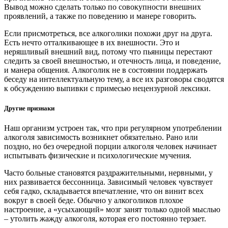
Вывод можно сделать только по совокупности внешних
проявлений, а также по поведению и манере говорить.
Если присмотреться, все алкоголики похожи друг на друга.
Есть нечто отталкивающее в их внешности. Это и
неряшливый внешний вид, потому что пьяницы перестают
следить за своей внешностью, и отечность лица, и поведение,
и манера общения. Алкоголик не в состоянии поддержать
беседу на интеллектуальную тему, а все их разговоры сводятся
к обсуждению выпивки с примесью нецензурной лексики.
Другие признаки
Наш организм устроен так, что при регулярном употреблении
алкоголя зависимость возникнет обязательно. Рано или
поздно, но без очередной порции алкоголя человек начинает
испытывать физические и психологические мучения.
Часто больные становятся раздражительными, нервными, у
них развивается бессонница. Зависимый человек чувствует
себя гадко, складывается впечатление, что он винит всех
вокруг в своей беде. Обычно у алкоголиков плохое
настроение, а «усыхающий» мозг занят только одной мыслью
– утолить жажду алкоголя, которая его постоянно терзает.