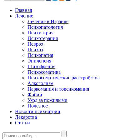
Главная
Лечение
Лечение в Израиле
Психопатология
Психиатрия
Психотерапия
Невроз
Психоз
Психопатия
Эпилепсия
Шизофрения
Психосоматика
Психосоматические расстройства
Алкоголизм
Наркомания и токсикомания
Фобии
Уход за пожилыми
Полезное
Новости психиатрии
Лекарства
Статьи