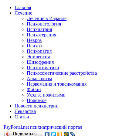
Главная
Лечение
Лечение в Израиле
Психопатология
Психиатрия
Психотерапия
Невроз
Психоз
Психопатия
Эпилепсия
Шизофрения
Психосоматика
Психосоматические расстройства
Алкоголизм
Наркомания и токсикомания
Фобии
Уход за пожилыми
Полезное
Новости психиатрии
Лекарства
Статьи
Psy
Portal.net
психиатрический портал
Поделиться…