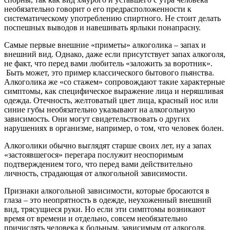
необязательно говорит о его предрасположенности к
систематическому употреблению спиртного. Не стоит делать
поспешных выводов и навешивать ярлыки понапрасну.
Самые первые внешние «приметы» алкоголика – запах и
внешний вид. Однако, даже если присутствует запах алкоголя,
не факт, что перед вами любитель «заложить за воротник».
Быть может, это пример классического бытового пьянства.
Алкоголика же «со стажем» сопровождают такие характерные
симптомы, как специфическое выражение лица и неряшливая
одежда. Отечность, желтоватый цвет лица, красный нос или
синие губы необязательно указывают на алкогольную
зависимость. Они могут свидетельствовать о других
нарушениях в организме, например, о том, что человек болен.
Алкоголики обычно выглядят старше своих лет, ну а запах
«застоявшегося» перегара послужит неоспоримым
подтверждением того, что перед вами действительно
личность, страдающая от алкогольной зависимости.
Признаки алкогольной зависимости, которые бросаются в
глаза – это неопрятность в одежде, неухоженный внешний
вид, трясущиеся руки. Но если эти симптомы возникают
время от времени и отдельно, совсем необязательно
причислять человека к больным, зависимым от алкоголя.