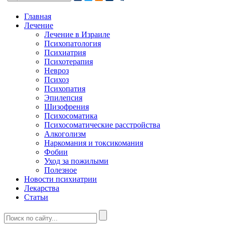
Главная
Лечение
Лечение в Израиле
Психопатология
Психиатрия
Психотерапия
Невроз
Психоз
Психопатия
Эпилепсия
Шизофрения
Психосоматика
Психосоматические расстройства
Алкоголизм
Наркомания и токсикомания
Фобии
Уход за пожилыми
Полезное
Новости психиатрии
Лекарства
Статьи