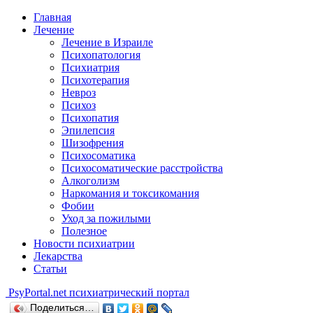
Главная
Лечение
Лечение в Израиле
Психопатология
Психиатрия
Психотерапия
Невроз
Психоз
Психопатия
Эпилепсия
Шизофрения
Психосоматика
Психосоматические расстройства
Алкоголизм
Наркомания и токсикомания
Фобии
Уход за пожилыми
Полезное
Новости психиатрии
Лекарства
Статьи
Psy
Portal.net
психиатрический портал
Поделиться…