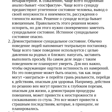
нехарактерное. К сожалению, чаще всего подробный
анализ бывает «постфактум». Чаще всего суициду
предшествуют угнетенное состояние человека, вывод о
своей ненужности и никчемности, рассуждения о
тленности жизни. Решение о суициде всегда бывает
взвешенным. Правильность этого решения можно
оспорить, но для этого нужно своевременно заметить
суицидальное состояние. Истинное суицидальное
состояние опасно.
Демонстративное суицидальное состояние. Обычно
поведение людей напоминает театральную постановку.
Чаще всего такое поведение используется с целью
давления на родных и близких: напугать, заставить
выполнить просьбу. На самом деле люди с таким
поведением не планируют умереть. Для них важно,
чтобы окружающие ощутили истинность их намерений.
Но это поведение может быть опасно, так как люди
могут «заиграться» и перейти грань реальности, перейдя
к действиям, опасным для здоровья. Например, действия
по резанию вен могут привести к глубоким порезам,
опасным для жизни, а демонстрация процедуры
повешения, может привести к неосторожности и
соскакиванию со стула. Это все может привести к
страшным последствиям, которые, в принципе, не
планировались.