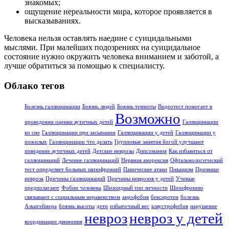
знакомых;
ощущение нереальности мира, которое проявляется в
высказываниях.
Человека нельзя оставлять наедине с суицидальными
мыслями. При малейших подозрениях на суицидальное
состояние нужно окружить человека вниманием и заботой, а
лучше обратиться за помощью к специалисту.
Облако тегов
Болезнь галлюцинации
Боязнь людей
Боязнь темноты
Видеотест помогает в
Возможно
проведении оценки аутичных детей
Галлюцинации
во сне
Галлюцинации при засыпании
Галлюцинации у детей
Галлюцинации у
пожилых
Галлюцинации что делать
Групповые занятия йогой улучшают
поведение аутичных детей
Детские неврозы
Дипсомания
Как избавиться от
галлюцинаций
Лечение галлюцинаций
Нервная анорексия
Офтальмологический
тест определяет больных шизофренией
Панические атаки
Пикацизм
Признаки
невроза
Причины галлюцинаций
Причины неврозов у детей
Ученые
предполагают
Фобии человека
Шизоидный тип личности
Шизофрению
связывают с социальным неравенством
акрофобия
бексаротен
болезнь
Альцгеймера
боязнь высоты
дети
избыточный вес
клаустрофобия
нарушение
невроз
невроз у детей
координации движения