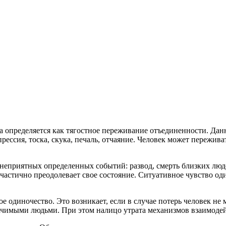
а определяется как тягостное переживание отъединенности. Дан
ессия, тоска, скука, печаль, отчаяние. Человек может пережива
еприятных определенных событий: развод, смерть близких людей
 частично преодолевает свое состояние. Ситуативное чувство о
ое одиночество. Это возникает, если в случае потерь человек н
ачимыми людьми. При этом налицо утрата механизмов взаимодей