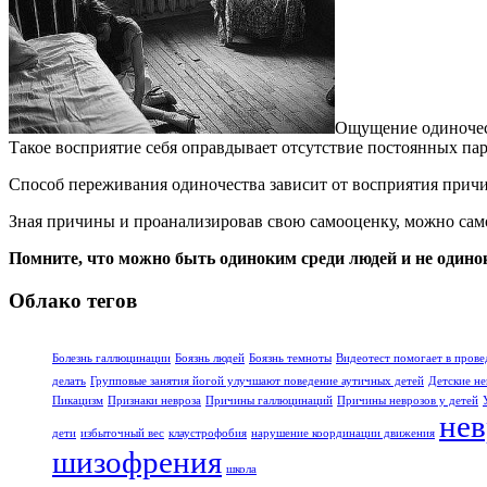
Ощущение одиночес
Такое восприятие себя оправдывает отсутствие постоянных 
Способ переживания одиночества зависит от восприятия причи
Зная причины и проанализировав свою самооценку, можно сам
Помните, что можно быть одиноким среди людей и не одино
Облако тегов
Болезнь галлюцинации
Боязнь людей
Боязнь темноты
Видеотест помогает в прове
делать
Групповые занятия йогой улучшают поведение аутичных детей
Детские не
Пикацизм
Признаки невроза
Причины галлюцинаций
Причины неврозов у детей
нев
дети
избыточный вес
клаустрофобия
нарушение координации движения
шизофрения
школа