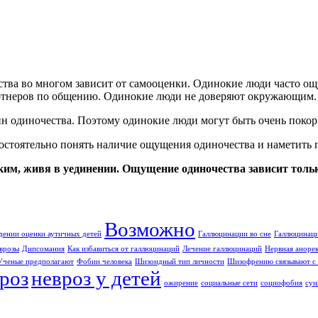
тва во многом зависит от самооценки. Одинокие люди часто о
партнеров по общению. Одинокие люди не доверяют окружающим
н одиночества. Поэтому одинокие люди могут быть очень покор
остоятельно понять наличие ощущения одиночества и наметить 
ким, живя в уединении. Ощущение одиночества зависит толь
Возможно
дении оценки аутичных детей
Галлюцинации во сне
Галлюцинаци
врозы
Дипсомания
Как избавиться от галлюцинаций
Лечение галлюцинаций
Нервная аноре
Ученые предполагают
Фобии человека
Шизоидный тип личности
Шизофрению связывают с 
роз
невроз у детей
ожирение
социальные сети
социофобия
суи