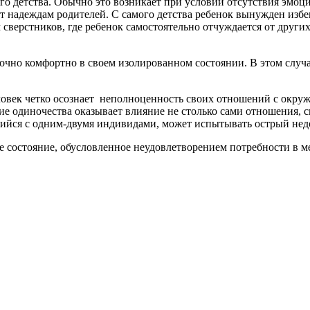
го детства. Обычно это возникает при условии отсутствия эмоци
т надеждам родителей. С самого детства ребенок вынужден избег
 сверстников, где ребенок самостоятельно отчуждается от други
очно комфортно в своем изолированном состоянии. В этом случа
человек четко осознает неполноценность своих отношений с окр
е одиночества оказывает влияние не столько сами отношения, с
щийся с одним-двумя индивидами, может испытывать острый нед
 состояние, обусловленное неудовлетворением потребности в 