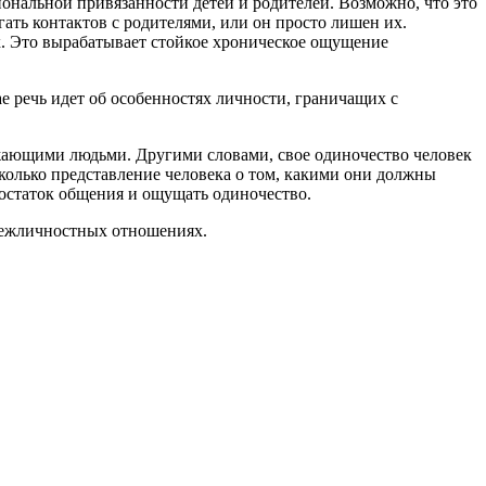
ональной привязанности детей и родителей. Возможно, что это
ать контактов с родителями, или он просто лишен их.
х. Это вырабатывает стойкое хроническое ощущение
е речь идет об особенностях личности, граничащих с
ужающими людьми. Другими словами, свое одиночество человек
колько представление человека о том, какими они должны
остаток общения и ощущать одиночество.
межличностных отношениях.