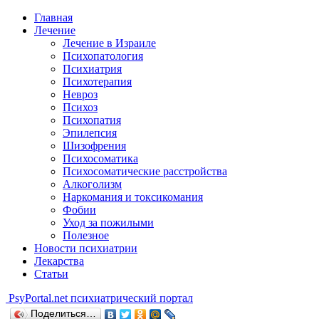
Главная
Лечение
Лечение в Израиле
Психопатология
Психиатрия
Психотерапия
Невроз
Психоз
Психопатия
Эпилепсия
Шизофрения
Психосоматика
Психосоматические расстройства
Алкоголизм
Наркомания и токсикомания
Фобии
Уход за пожилыми
Полезное
Новости психиатрии
Лекарства
Статьи
Psy
Portal.net
психиатрический портал
Поделиться…