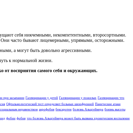
щущают себя никчемными, некомпетентными, второсортными.
. Они часто бывают лицемерными, упрямыми, осторожными.
ными, а могут быть довольно агрессивными.
путь к нормальной жизни.
ко от восприятия самого себя и окружающих.
и при засыпании
Галлюцинации у детей
Галлюцинации у пожилых
Галлюцинации что
ксия
Офтальмологический тест определяет больных шизофренией
Панические атаки
социальным неравенством
акрофобия
бексаротен
болезнь Альцгеймера
боязнь высоты
цид
фобии
фобия
что болезнь Альцгеймера может быть вызвана хроническим воспаление