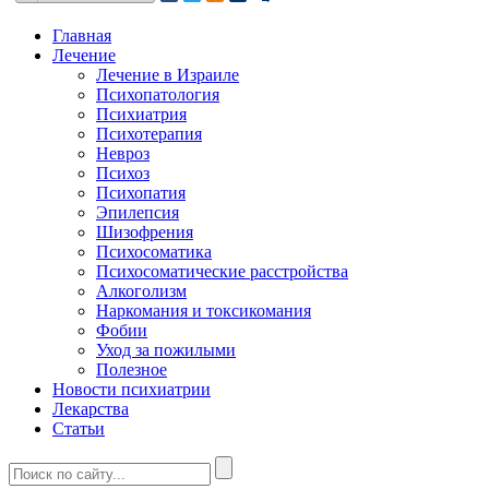
Главная
Лечение
Лечение в Израиле
Психопатология
Психиатрия
Психотерапия
Невроз
Психоз
Психопатия
Эпилепсия
Шизофрения
Психосоматика
Психосоматические расстройства
Алкоголизм
Наркомания и токсикомания
Фобии
Уход за пожилыми
Полезное
Новости психиатрии
Лекарства
Статьи