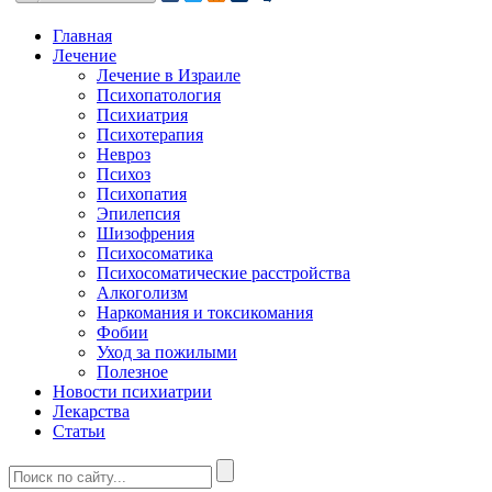
Главная
Лечение
Лечение в Израиле
Психопатология
Психиатрия
Психотерапия
Невроз
Психоз
Психопатия
Эпилепсия
Шизофрения
Психосоматика
Психосоматические расстройства
Алкоголизм
Наркомания и токсикомания
Фобии
Уход за пожилыми
Полезное
Новости психиатрии
Лекарства
Статьи