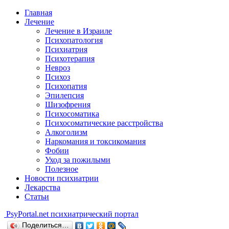
Главная
Лечение
Лечение в Израиле
Психопатология
Психиатрия
Психотерапия
Невроз
Психоз
Психопатия
Эпилепсия
Шизофрения
Психосоматика
Психосоматические расстройства
Алкоголизм
Наркомания и токсикомания
Фобии
Уход за пожилыми
Полезное
Новости психиатрии
Лекарства
Статьи
Psy
Portal.net
психиатрический портал
Поделиться…