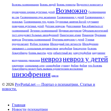
Болезнь галлюцинации
Боязнь людей
Боязнь темноты
Видеотест помогает в
Возможно
проведении оценки аутичных детей
Галлюцинации
во сне
Галлюцинации при засыпании
Галлюцинации у детей
Галлюцинации у
пожилых
Галлюцинации что делать
Групповые занятия йогой улучшают
поведение аутичных детей
Детские неврозы
Дипсомания
Как избавиться от
галлюцинаций
Лечение галлюцинаций
Нервная анорексия
Офтальмологический
тест определяет больных шизофренией
Панические атаки
Пикацизм
Признаки
невроза
Причины галлюцинаций
Причины неврозов у детей
Ученые
предполагают
Фобии человека
Шизоидный тип личности
Шизофрению
связывают с социальным неравенством
акрофобия
бексаротен
болезнь
Альцгеймера
боязнь высоты
дети
избыточный вес
клаустрофобия
нарушение
невроз
невроз у детей
координации движения
ожирение
социальные сети
социофобия
суицид
фобии
фобия
что болезнь
Альцгеймера может быть вызвана хроническим воспаление
шизофрения
школа
© 2026
PsyPortal.net — Портал о психиатрии. Статьи и
новости.
Главная
Новости психиатрии