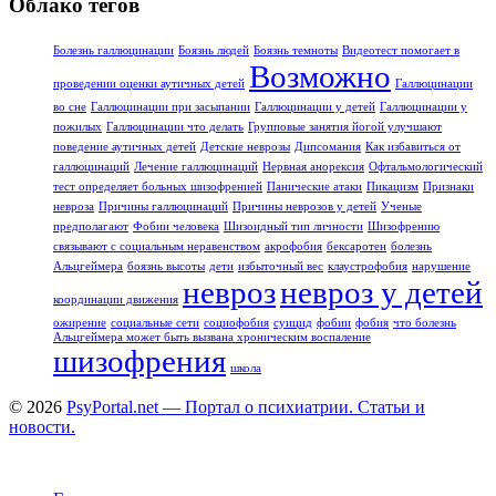
Облако тегов
Болезнь галлюцинации
Боязнь людей
Боязнь темноты
Видеотест помогает в
Возможно
проведении оценки аутичных детей
Галлюцинации
во сне
Галлюцинации при засыпании
Галлюцинации у детей
Галлюцинации у
пожилых
Галлюцинации что делать
Групповые занятия йогой улучшают
поведение аутичных детей
Детские неврозы
Дипсомания
Как избавиться от
галлюцинаций
Лечение галлюцинаций
Нервная анорексия
Офтальмологический
тест определяет больных шизофренией
Панические атаки
Пикацизм
Признаки
невроза
Причины галлюцинаций
Причины неврозов у детей
Ученые
предполагают
Фобии человека
Шизоидный тип личности
Шизофрению
связывают с социальным неравенством
акрофобия
бексаротен
болезнь
Альцгеймера
боязнь высоты
дети
избыточный вес
клаустрофобия
нарушение
невроз
невроз у детей
координации движения
ожирение
социальные сети
социофобия
суицид
фобии
фобия
что болезнь
Альцгеймера может быть вызвана хроническим воспаление
шизофрения
школа
© 2026
PsyPortal.net — Портал о психиатрии. Статьи и
новости.