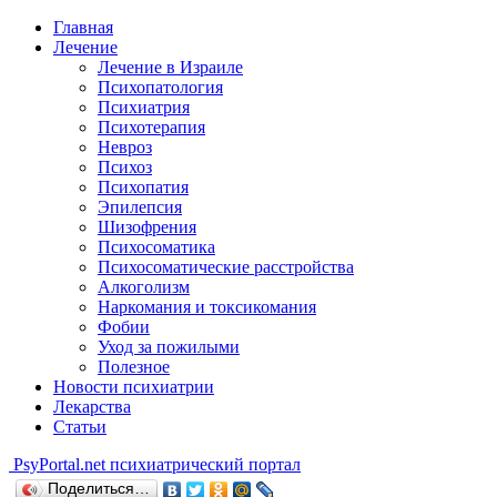
Главная
Лечение
Лечение в Израиле
Психопатология
Психиатрия
Психотерапия
Невроз
Психоз
Психопатия
Эпилепсия
Шизофрения
Психосоматика
Психосоматические расстройства
Алкоголизм
Наркомания и токсикомания
Фобии
Уход за пожилыми
Полезное
Новости психиатрии
Лекарства
Статьи
Psy
Portal.net
психиатрический портал
Поделиться…