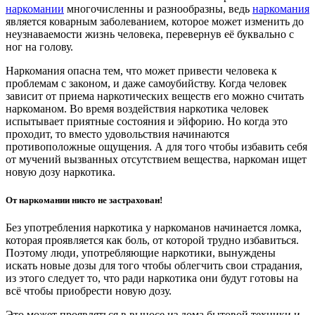
наркомании
многочисленны и разнообразны, ведь
наркомания
является коварным заболеванием, которое может изменить до
неузнаваемости жизнь человека, перевернув её буквально с
ног на голову.
Наркомания опасна тем, что может привести человека к
проблемам с законом, и даже самоубийству. Когда человек
зависит от приема наркотических веществ его можно считать
наркоманом. Во время воздействия наркотика человек
испытывает приятные состояния и эйфорию. Но когда это
проходит, то вместо удовольствия начинаются
противоположные ощущения. А для того чтобы избавить себя
от мучений вызванных отсутствием вещества, наркоман ищет
новую дозу наркотика.
От наркомании никто не застрахован!
Без употребления наркотика у наркоманов начинается ломка,
которая проявляется как боль, от которой трудно избавиться.
Поэтому люди, употребляющие наркотики, вынуждены
искать новые дозы для того чтобы облегчить свои страдания,
из этого следует то, что ради наркотика они будут готовы на
всё чтобы приобрести новую дозу.
Это может проявляться в выносе из дома бытовой техники и