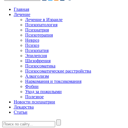
Главная
Лечение
Лечение в Израиле
Психопатология
Психиатрия
Психотерапия
Невроз
Психоз
Психопатия
Эпилепсия
Шизофрения
Психосоматика
Психосоматические расстройства
Алкоголизм
Наркомания и токсикомания
Фобии
Уход за пожилыми
Полезное
Новости психиатрии
Лекарства
Статьи