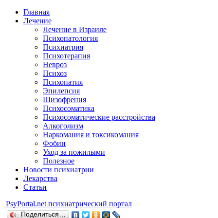
Главная
Лечение
Лечение в Израиле
Психопатология
Психиатрия
Психотерапия
Невроз
Психоз
Психопатия
Эпилепсия
Шизофрения
Психосоматика
Психосоматические расстройства
Алкоголизм
Наркомания и токсикомания
Фобии
Уход за пожилыми
Полезное
Новости психиатрии
Лекарства
Статьи
Psy
Portal.net
психиатрический портал
Поделиться…