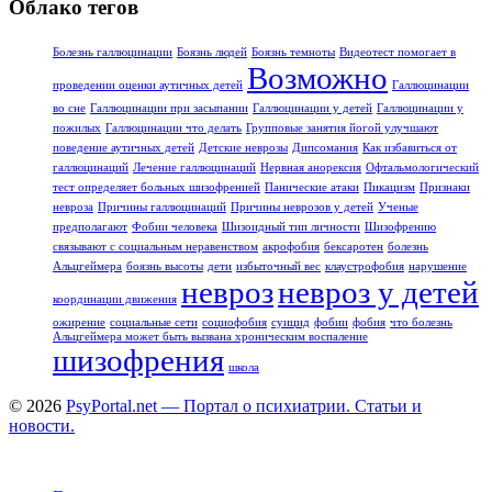
Облако тегов
Болезнь галлюцинации
Боязнь людей
Боязнь темноты
Видеотест помогает в
Возможно
проведении оценки аутичных детей
Галлюцинации
во сне
Галлюцинации при засыпании
Галлюцинации у детей
Галлюцинации у
пожилых
Галлюцинации что делать
Групповые занятия йогой улучшают
поведение аутичных детей
Детские неврозы
Дипсомания
Как избавиться от
галлюцинаций
Лечение галлюцинаций
Нервная анорексия
Офтальмологический
тест определяет больных шизофренией
Панические атаки
Пикацизм
Признаки
невроза
Причины галлюцинаций
Причины неврозов у детей
Ученые
предполагают
Фобии человека
Шизоидный тип личности
Шизофрению
связывают с социальным неравенством
акрофобия
бексаротен
болезнь
Альцгеймера
боязнь высоты
дети
избыточный вес
клаустрофобия
нарушение
невроз
невроз у детей
координации движения
ожирение
социальные сети
социофобия
суицид
фобии
фобия
что болезнь
Альцгеймера может быть вызвана хроническим воспаление
шизофрения
школа
© 2026
PsyPortal.net — Портал о психиатрии. Статьи и
новости.