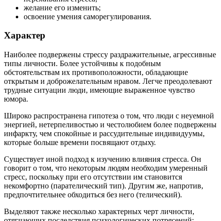
желание его изменить;
освоение умения саморегулирования.
Характер
Наиболее подвержены стрессу раздражительные, агрессивные
типы личности. Более устойчивы к подобным
обстоятельствам их противоположности, обладающие
открытым и доброжелательным нравом. Легче преодолевают
трудные ситуации люди, имеющие выраженное чувство
юмора.
Широко распространена гипотеза о том, что люди с неуемной
энергией, нетерпеливостью и честолюбием более подвержены
инфаркту, чем спокойные и рассудительные индивидуумы,
которые больше времени посвящают отдыху.
Существует иной подход к изучению влияния стресса. Он
говорит о том, что некоторым людям необходим умеренный
стресс, поскольку при его отсутствии им становится
некомфортно (парателический тип). Другим же, напротив,
предпочтительнее обходиться без него (телический).
Выделяют также несколько характерных черт личности,
отягчающих последствия психологических потрясений: