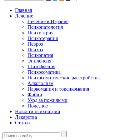
Главная
Лечение
Лечение в Израиле
Психопатология
Психиатрия
Психотерапия
Невроз
Психоз
Психопатия
Эпилепсия
Шизофрения
Психосоматика
Психосоматические расстройства
Алкоголизм
Наркомания и токсикомания
Фобии
Уход за пожилыми
Полезное
Новости психиатрии
Лекарства
Статьи