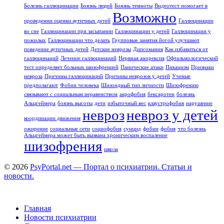
Болезнь галлюцинации
Боязнь людей
Боязнь темноты
Видеотест помогает в
Возможно
проведении оценки аутичных детей
Галлюцинации
во сне
Галлюцинации при засыпании
Галлюцинации у детей
Галлюцинации у
пожилых
Галлюцинации что делать
Групповые занятия йогой улучшают
поведение аутичных детей
Детские неврозы
Дипсомания
Как избавиться от
галлюцинаций
Лечение галлюцинаций
Нервная анорексия
Офтальмологический
тест определяет больных шизофренией
Панические атаки
Пикацизм
Признаки
невроза
Причины галлюцинаций
Причины неврозов у детей
Ученые
предполагают
Фобии человека
Шизоидный тип личности
Шизофрению
связывают с социальным неравенством
акрофобия
бексаротен
болезнь
Альцгеймера
боязнь высоты
дети
избыточный вес
клаустрофобия
нарушение
невроз
невроз у детей
координации движения
ожирение
социальные сети
социофобия
суицид
фобии
фобия
что болезнь
Альцгеймера может быть вызвана хроническим воспаление
шизофрения
школа
© 2026
PsyPortal.net — Портал о психиатрии. Статьи и
новости.
Главная
Новости психиатрии