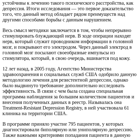
устойчивы к лечению такого психического расстройства, как
депрессия. Итоги исследования — это первое доказательство
того, что данный метод обладает рядом преимуществ над
другими способами борьбы с данным нарушением.
Весь смысл методики заключается в том, чтобы непрерывно
стимулировать блуждающий нерв. В ходе операции находят
нерв, который служит проводником информации в головной
мозг, и покрывают его электродом. Через данный электрод в
головной мозг посылают своеобразные импульсы из
стимулятора, который, в свою очередь, вшивается под кожу.
12 лет назад, в 2005 году, Агентство Министерства
здравоохранения и социальных служб США одобрило данную
методологию лечения для резистентной депрессии, однако
было выдвинуто требование дополнительно исследовать
эффективность. В связи с чем была создана специальная
программа наблюдения за большим количеством пациентов и
внесения полученных данных в реестр. Называлась она
Treatment-Resistant Depression Registry, в ней участвовала 61
клиника на территории США.
В программе приняло участие 795 пациентов, у которых
диагностировали биполярную или униполярную депрессию.
Также важными критериями попадания пациента в данную