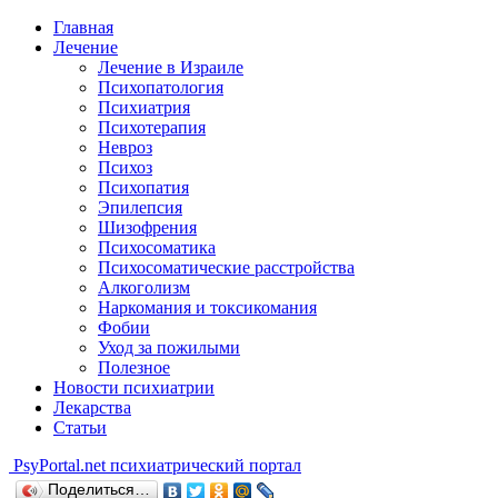
Главная
Лечение
Лечение в Израиле
Психопатология
Психиатрия
Психотерапия
Невроз
Психоз
Психопатия
Эпилепсия
Шизофрения
Психосоматика
Психосоматические расстройства
Алкоголизм
Наркомания и токсикомания
Фобии
Уход за пожилыми
Полезное
Новости психиатрии
Лекарства
Статьи
Psy
Portal.net
психиатрический портал
Поделиться…