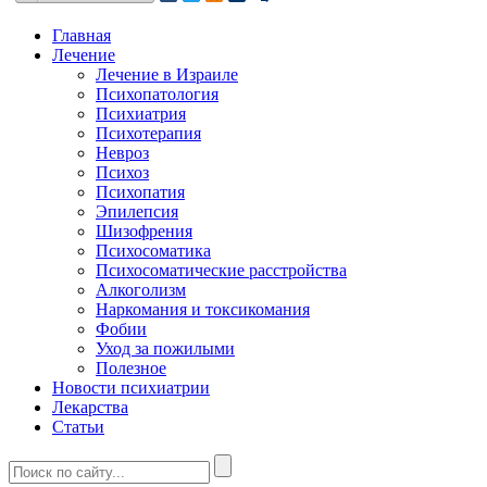
Главная
Лечение
Лечение в Израиле
Психопатология
Психиатрия
Психотерапия
Невроз
Психоз
Психопатия
Эпилепсия
Шизофрения
Психосоматика
Психосоматические расстройства
Алкоголизм
Наркомания и токсикомания
Фобии
Уход за пожилыми
Полезное
Новости психиатрии
Лекарства
Статьи