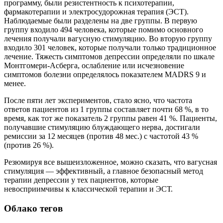
программу, были резистентность к психотерапии,
фармакотерапии и электросудорожная терапия (ЭСТ).
Наблюдаемые были разделены на две группы. В первую
группу входило 494 человека, которые помимо основного
лечения получали вагусную стимуляцию. Во вторую группу
входило 301 человек, которые получали только традиционное
лечение. Тяжесть симптомов депрессии определяли по шкале
Монтгомери-Асберга, ослабление или исчезновение
симптомов болезни определялось показателем MADRS 9 и
менее.
После пяти лет экспериментов, стало ясно, что частота
ответов пациентов из 1 группы составляет почти 68 %, в то
время, как тот же показатель 2 группы равен 41 %. Пациенты,
получавшие стимуляцию блуждающего нерва, достигали
ремиссии за 12 месяцев (против 48 мес.) с частотой 43 %
(против 26 %).
Резюмируя все вышеизложенное, можно сказать, что вагусная
стимуляция — эффективный, а главное безопасный метод
терапии депрессии у тех пациентов, которые
невосприимчивы к классической терапии и ЭСТ.
Облако тегов