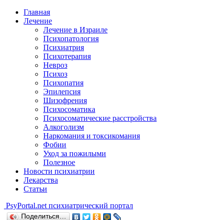
Главная
Лечение
Лечение в Израиле
Психопатология
Психиатрия
Психотерапия
Невроз
Психоз
Психопатия
Эпилепсия
Шизофрения
Психосоматика
Психосоматические расстройства
Алкоголизм
Наркомания и токсикомания
Фобии
Уход за пожилыми
Полезное
Новости психиатрии
Лекарства
Статьи
Psy
Portal.net
психиатрический портал
Поделиться…