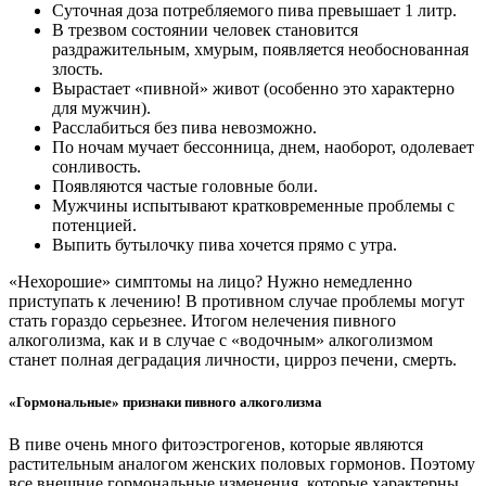
Суточная доза потребляемого пива превышает 1 литр.
В трезвом состоянии человек становится
раздражительным, хмурым, появляется необоснованная
злость.
Вырастает «пивной» живот (особенно это характерно
для мужчин).
Расслабиться без пива невозможно.
По ночам мучает бессонница, днем, наоборот, одолевает
сонливость.
Появляются частые головные боли.
Мужчины испытывают кратковременные проблемы с
потенцией.
Выпить бутылочку пива хочется прямо с утра.
«Нехорошие» симптомы на лицо? Нужно немедленно
приступать к лечению! В противном случае проблемы могут
стать гораздо серьезнее. Итогом нелечения пивного
алкоголизма, как и в случае с «водочным» алкоголизмом
станет полная деградация личности, цирроз печени, смерть.
«Гормональные» признаки пивного алкоголизма
В пиве очень много фитоэстрогенов, которые являются
растительным аналогом женских половых гормонов. Поэтому
все внешние гормональные изменения, которые характерны