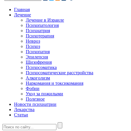
Главная
Лечение
Лечение в Израиле
Психопатология
Психиатрия
Психотерапия
Невроз
Психоз
Психопатия
Эпилепсия
Шизофрения
Психосоматика
Психосоматические расстройства
Алкоголизм
Наркомания и токсикомания
Фобии
Уход за пожилыми
Полезное
Новости психиатрии
Лекарства
Статьи