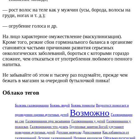
— рост волос на теле как у мужчин (усы, борода, волосы на
груди, ногах и т. д.);
— огрубение голоса и др.
На лицо характерное омужествление (маскулинизация).
Кроме того, резкие сбои гормонального баланса в организме
становятся частыми причинами развития серьезных
онкологических заболеваний, бороться с которыми гораздо
сложнее, чем отказаться от употребления любимого пенного
напитка.
Не забывайте об этом и тысячу раз подумайте, прежде чем
бежать в магазин за очередной бутылочкой пивка!
Облако тегов
Болезнь галлюцинации
Боязнь людей
Боязнь темноты
Видеотест помогает в
Возможно
проведении оценки аутичных детей
Галлюцинации
во сне
Галлюцинации при засыпании
Галлюцинации у детей
Галлюцинации у
пожилых
Галлюцинации что делать
Групповые занятия йогой улучшают
поведение аутичных детей
Детские неврозы
Дипсомания
Как избавиться от
галлюцинаций
Лечение галлюцинаций
Нервная анорексия
Офтальмологический