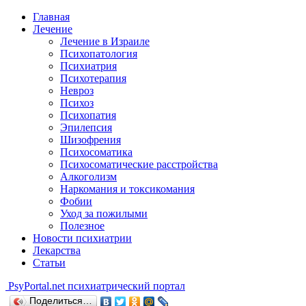
Главная
Лечение
Лечение в Израиле
Психопатология
Психиатрия
Психотерапия
Невроз
Психоз
Психопатия
Эпилепсия
Шизофрения
Психосоматика
Психосоматические расстройства
Алкоголизм
Наркомания и токсикомания
Фобии
Уход за пожилыми
Полезное
Новости психиатрии
Лекарства
Статьи
Psy
Portal.net
психиатрический портал
Поделиться…