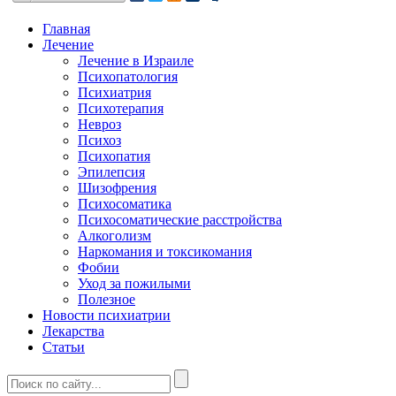
Главная
Лечение
Лечение в Израиле
Психопатология
Психиатрия
Психотерапия
Невроз
Психоз
Психопатия
Эпилепсия
Шизофрения
Психосоматика
Психосоматические расстройства
Алкоголизм
Наркомания и токсикомания
Фобии
Уход за пожилыми
Полезное
Новости психиатрии
Лекарства
Статьи