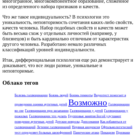
многогранное, многокомпонентное образование, сложенное
из определенного набора признаков и качеств.
Что же такое индивидуальность? В психологии это
уникальность, неповторимость сочетания каких-либо свойств,
качеств человека. Набор подобных свойств и качеств может
быть весьма схож у отдельных личностей (например, у
близнецов) и быть кардинально отличным от характеристик
другого человека. Разработано немало различных
классификаций уровней индивидуальности.
Итак, дифференциальная психология еще раз демонстрирует и
доказывает, что все люди разные, уникальные и
неповторимые.
Облако тегов
Болезнь галлюцинации
Боязнь людей
Боязнь темноты
Видеотест помогает в
Возможно
проведении оценки аутичных детей
Галлюцинации
во сне
Галлюцинации при засыпании
Галлюцинации у детей
Галлюцинации у
пожилых
Галлюцинации что делать
Групповые занятия йогой улучшают
поведение аутичных детей
Детские неврозы
Дипсомания
Как избавиться от
галлюцинаций
Лечение галлюцинаций
Нервная анорексия
Офтальмологический
тест определяет больных шизофренией
Панические атаки
Пикацизм
Признаки