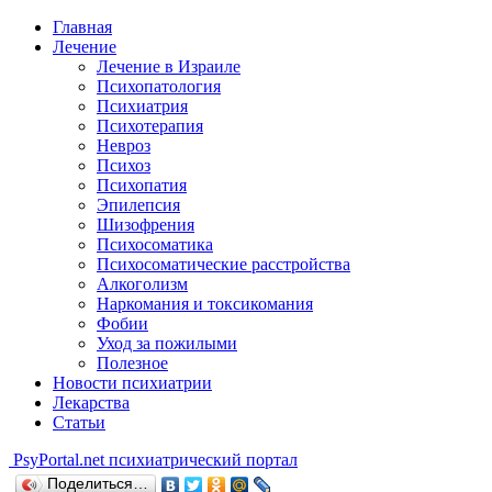
Главная
Лечение
Лечение в Израиле
Психопатология
Психиатрия
Психотерапия
Невроз
Психоз
Психопатия
Эпилепсия
Шизофрения
Психосоматика
Психосоматические расстройства
Алкоголизм
Наркомания и токсикомания
Фобии
Уход за пожилыми
Полезное
Новости психиатрии
Лекарства
Статьи
Psy
Portal.net
психиатрический портал
Поделиться…