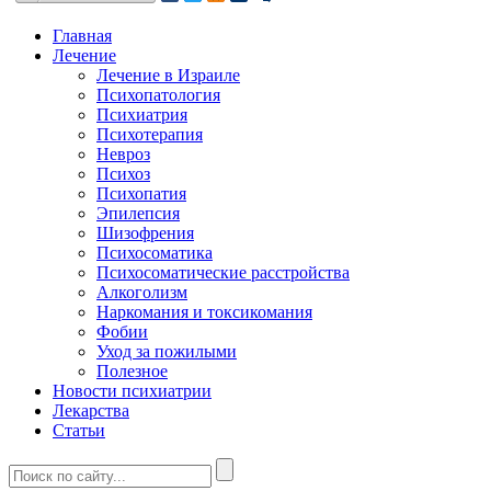
Главная
Лечение
Лечение в Израиле
Психопатология
Психиатрия
Психотерапия
Невроз
Психоз
Психопатия
Эпилепсия
Шизофрения
Психосоматика
Психосоматические расстройства
Алкоголизм
Наркомания и токсикомания
Фобии
Уход за пожилыми
Полезное
Новости психиатрии
Лекарства
Статьи