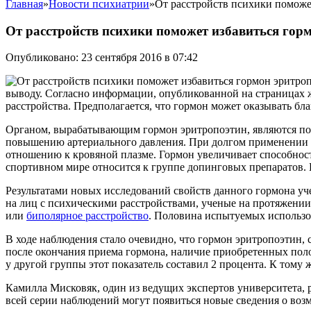
Главная
»
Новости психиатрии
»
От расстройств психики поможе
От расстройств психики поможет избавиться гор
Опубликовано: 23 сентября 2016 в 07:42
выводу. Согласно информации, опубликованной на страницах 
расстройства. Предполагается, что гормон может оказывать б
Органом, вырабатывающим гормон эритропоэтин, являются поч
повышению артериального давления. При долгом применении п
отношению к кровяной плазме. Гормон увеличивает способност
спортивном мире относится к группе допинговых препаратов.
Результатами новых исследований свойств данного гормона уч
на лиц с психическими расстройствами, ученые на протяжении
или
биполярное расстройство
. Половина испытуемых использов
В ходе наблюдения стало очевидно, что гормон эритропоэтин,
после окончания приема гормона, наличие приобретенных по
у другой группы этот показатель составил 2 процента. К тому
Камилла Мисковяк, один из ведущих экспертов университета, р
всей серии наблюдений могут появиться новые сведения о воз