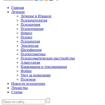
Главная
Лечение
Лечение в Израиле
Психопатология
Психиатрия
Психотерапия
Невроз
Психоз
Психопатия
Эпилепсия
Шизофрения
Психосоматика
Психосоматические расстройства
Алкоголизм
Наркомания и токсикомания
Фобии
Уход за пожилыми
Полезное
Новости психиатрии
Лекарства
Статьи