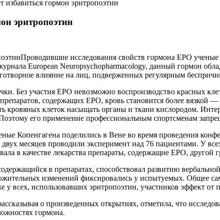
т избавиться гормон эритропоэтин
мон эритропоэтин
Проводившие исследования свойств гормона ЕРО ученые 
журнала European Neuropsychopharmacology, данный гормон обл
лаготворное влияние на лиц, подверженных регулярным бесприч
ки. Без участия ЕРО невозможно воспроизводство красных кле
репаратов, содержащих ЕРО, кровь становится более вязкой —
ь кровяных клеток насыщать органы и ткани кислородом. Интере
 Поэтому его применение профессиональным спортсменам запре
еные Копенгагена поделились в Вене во время проведения конфе
 двух месяцев проводили эксперимент над 76 пациентами. У вс
ала в качестве лекарства препараты, содержащие ЕРО, другой г
 содержащийся в препаратах, способствовал развитию вербально
ложительных изменений фиксировались у испытуемых. Общее сам
 же у всех, использовавших эритропоэтин, участников эффект от 
ассказывая о произведенных открытиях, отметила, что исследов
можностях гормона.