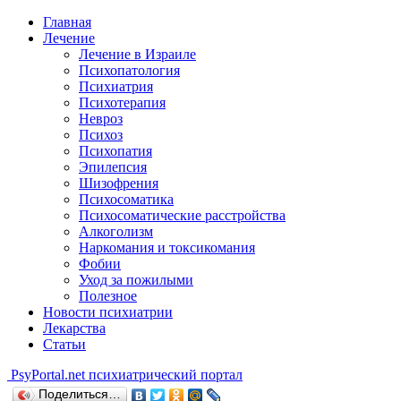
Главная
Лечение
Лечение в Израиле
Психопатология
Психиатрия
Психотерапия
Невроз
Психоз
Психопатия
Эпилепсия
Шизофрения
Психосоматика
Психосоматические расстройства
Алкоголизм
Наркомания и токсикомания
Фобии
Уход за пожилыми
Полезное
Новости психиатрии
Лекарства
Статьи
Psy
Portal.net
психиатрический портал
Поделиться…