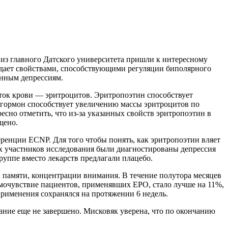
из главного Датского университета пришли к интересному
адает свойствами, способствующими регуляции биполярного
инным депрессиям.
ток крови — эритроцитов. Эритропоэтин способствует
 гормон способствует увеличению массы эритроцитов по
сно отметить, что из-за указанных свойств эритропоэтин в
щено.
ренции ECNP. Для того чтобы понять, как эритропоэтин вляет
ех участников исследования были диагностированы депрессия
руппе вместо лекарств предлагали плацебо.
й памяти, концентрации внимания. В течение полутора месяцев
очувствие пациентов, применявших ЕРО, стало лучше на 11%,
применения сохранялся на протяжении 6 недель.
ание еще не завершено. Мисковяк уверена, что по окончанию