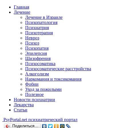
Главная
Лечение
Лечение в Израиле
Психопатология
Психиатрия
Психотерапия
Невроз
Психоз
Психопатия
Эпилепсия
Шизофрения
Психосоматика
Психосоматические расстройства
Алкоголизм
Наркомания и токсикомания
Фобии
Уход за пожилыми
Полезное
Новости психиатрии
Лекарства
Статьи
Psy
Portal.net
психиатрический портал
Поделиться…