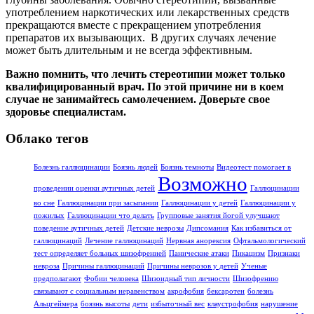
употреблением наркотических или лекарственных средств
прекращаются вместе с прекращением употребления
препаратов их вызывающих. В других случаях лечение
может быть длительным и не всегда эффективным.
Важно помнить, что лечить стереотипии может только
квалифицированный врач. По этой причине ни в коем
случае не занимайтесь самолечением. Доверьте свое
здоровье специалистам.
Облако тегов
Болезнь галлюцинации
Боязнь людей
Боязнь темноты
Видеотест помогает в
Возможно
проведении оценки аутичных детей
Галлюцинации
во сне
Галлюцинации при засыпании
Галлюцинации у детей
Галлюцинации у
пожилых
Галлюцинации что делать
Групповые занятия йогой улучшают
поведение аутичных детей
Детские неврозы
Дипсомания
Как избавиться от
галлюцинаций
Лечение галлюцинаций
Нервная анорексия
Офтальмологический
тест определяет больных шизофренией
Панические атаки
Пикацизм
Признаки
невроза
Причины галлюцинаций
Причины неврозов у детей
Ученые
предполагают
Фобии человека
Шизоидный тип личности
Шизофрению
связывают с социальным неравенством
акрофобия
бексаротен
болезнь
Альцгеймера
боязнь высоты
дети
избыточный вес
клаустрофобия
нарушение