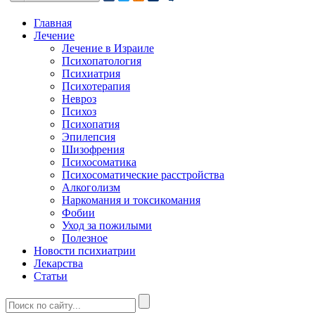
Главная
Лечение
Лечение в Израиле
Психопатология
Психиатрия
Психотерапия
Невроз
Психоз
Психопатия
Эпилепсия
Шизофрения
Психосоматика
Психосоматические расстройства
Алкоголизм
Наркомания и токсикомания
Фобии
Уход за пожилыми
Полезное
Новости психиатрии
Лекарства
Статьи