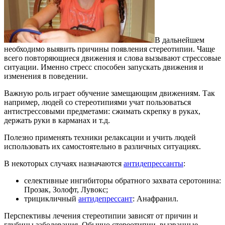
В дальнейшем
необходимо выявить причины появления стереотипии. Чаще
всего повторяющиеся движения и слова вызывают стрессовые
ситуации. Именно стресс способен запускать движения и
изменения в поведении.
Важную роль играет обучение замещающим движениям. Так
например, людей со стереотипиями учат пользоваться
антистрессовыми предметами: сжимать скрепку в руках,
держать руки в карманах и т.д.
Полезно применять техники релаксации и учить людей
использовать их самостоятельно в различных ситуациях.
В некоторых случаях назначаются
антидепрессанты
:
селективные ингибиторы обратного захвата серотонина:
Прозак, Золофт, Лувокс;
трицикличный
антидепрессант
: Анафранил.
Перспективы лечения стереотипии зависят от причин и
глубины заболевания. Обычно стереотипии, вызванные