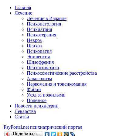
Главная
Лечение
Лечение в Израиле
Психопатология
Психиатрия
Психотерапия
Невроз
Психоз
Психопатия
Эпилепсия
Шизофрения
Психосоматика
Психосоматические расстройства
Алкоголизм
Наркомания и токсикомания
Фобии
Уход за пожилыми
Полезное
Новости психиатрии
Лекарства
Статьи
Psy
Portal.net
психиатрический портал
Поделиться…