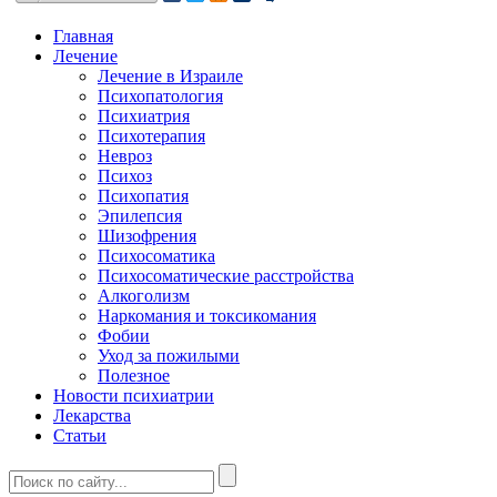
Главная
Лечение
Лечение в Израиле
Психопатология
Психиатрия
Психотерапия
Невроз
Психоз
Психопатия
Эпилепсия
Шизофрения
Психосоматика
Психосоматические расстройства
Алкоголизм
Наркомания и токсикомания
Фобии
Уход за пожилыми
Полезное
Новости психиатрии
Лекарства
Статьи