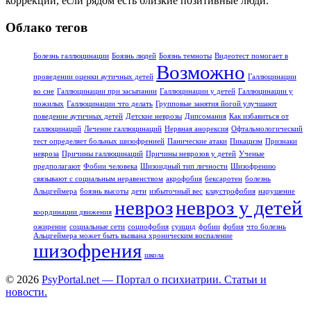
коррекции, если рядом есть близкие позитивные люди.
Облако тегов
Болезнь галлюцинации
Боязнь людей
Боязнь темноты
Видеотест помогает в
Возможно
проведении оценки аутичных детей
Галлюцинации
во сне
Галлюцинации при засыпании
Галлюцинации у детей
Галлюцинации у
пожилых
Галлюцинации что делать
Групповые занятия йогой улучшают
поведение аутичных детей
Детские неврозы
Дипсомания
Как избавиться от
галлюцинаций
Лечение галлюцинаций
Нервная анорексия
Офтальмологический
тест определяет больных шизофренией
Панические атаки
Пикацизм
Признаки
невроза
Причины галлюцинаций
Причины неврозов у детей
Ученые
предполагают
Фобии человека
Шизоидный тип личности
Шизофрению
связывают с социальным неравенством
акрофобия
бексаротен
болезнь
Альцгеймера
боязнь высоты
дети
избыточный вес
клаустрофобия
нарушение
невроз
невроз у детей
координации движения
ожирение
социальные сети
социофобия
суицид
фобии
фобия
что болезнь
Альцгеймера может быть вызвана хроническим воспаление
шизофрения
школа
© 2026
PsyPortal.net — Портал о психиатрии. Статьи и
новости.